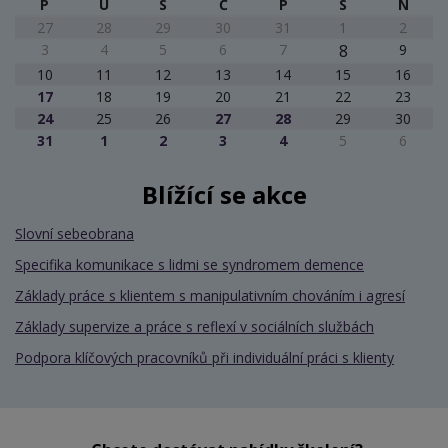
P
Ú
S
Č
P
S
N
27
28
29
30
31
1
2
3
4
5
6
7
8
9
10
11
12
13
14
15
16
17
18
19
20
21
22
23
24
25
26
27
28
29
30
31
1
2
3
4
5
6
Blížící se akce
Slovní sebeobrana
Specifika komunikace s lidmi se syndromem demence
Základy práce s klientem s manipulativním chováním i agresí
Základy supervize a práce s reflexí v sociálních službách
Podpora klíčových pracovníků při individuální práci s klienty