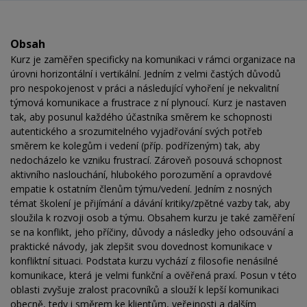
Obsah
Kurz je zaměřen specificky na komunikaci v rámci organizace na
úrovni horizontální i vertikální. Jedním z velmi častých důvodů
pro nespokojenost v práci a následující vyhoření je nekvalitní
týmová komunikace a frustrace z ní plynoucí. Kurz je nastaven
tak, aby posunul každého účastníka směrem ke schopnosti
autentického a srozumitelného vyjadřování svých potřeb
směrem ke kolegům i vedení (příp. podřízeným) tak, aby
nedocházelo ke vzniku frustrací. Zároveň posouvá schopnost
aktivního naslouchání, hlubokého porozumění a opravdové
empatie k ostatním členům týmu/vedení. Jedním z nosných
témat školení je přijímání a dávání kritiky/zpětné vazby tak, aby
sloužila k rozvoji osob a týmu. Obsahem kurzu je také zaměření
se na konflikt, jeho příčiny, důvody a následky jeho odsouvání a
praktické návody, jak zlepšit svou dovednost komunikace v
konfliktní situaci. Podstata kurzu vychází z filosofie nenásilné
komunikace, která je velmi funkční a ověřená praxí. Posun v této
oblasti zvyšuje zralost pracovníků a slouží k lepší komunikaci
obecně, tedy i směrem ke klientům, veřejnosti a dalším