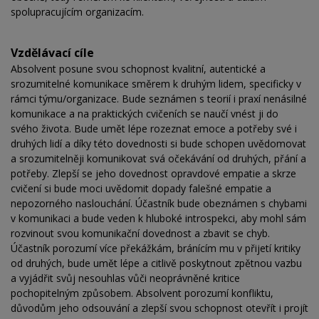
spolupracujícím organizacím.
Vzdělávací cíle
Absolvent posune svou schopnost kvalitní, autentické a
srozumitelné komunikace směrem k druhým lidem, specificky v
rámci týmu/organizace. Bude seznámen s teorií i praxí nenásilné
komunikace a na praktických cvičeních se naučí vnést ji do
svého života. Bude umět lépe rozeznat emoce a potřeby své i
druhých lidí a díky této dovednosti si bude schopen uvědomovat
a srozumitelněji komunikovat svá očekávání od druhých, přání a
potřeby. Zlepší se jeho dovednost opravdové empatie a skrze
cvičení si bude moci uvědomit dopady falešné empatie a
nepozorného naslouchání. Účastník bude obeznámen s chybami
v komunikaci a bude veden k hluboké introspekci, aby mohl sám
rozvinout svou komunikační dovednost a zbavit se chyb.
Účastník porozumí více překážkám, bránícím mu v přijetí kritiky
od druhých, bude umět lépe a citlivě poskytnout zpětnou vazbu
a vyjádřit svůj nesouhlas vůči neoprávněné kritice
pochopitelným způsobem. Absolvent porozumí konfliktu,
důvodům jeho odsouvání a zlepší svou schopnost otevřít i projít