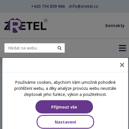
+420 734 839 966
info@zretel.cz
Kontakty
← Vzdělávání pro sociální služby
Používáme cookies, abychom Vám umožnili pohodlné
prohlížení webu, a díky analýze provozu webu neustále
Komunikace napříč
zlepšovali jeho funkce, výkon a použitelnost.
organizací jako cesta k
Přijmout vše
rozvoji - integrita, zpětná
vazba, konflikt a kritika
Nastavení