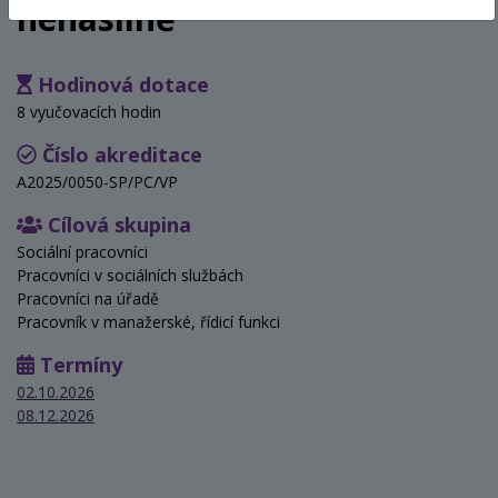
nenásilně
Hodinová dotace
8 vyučovacích hodin
Číslo akreditace
A2025/0050-SP/PC/VP
Cílová skupina
Sociální pracovníci
Pracovníci v sociálních službách
Pracovníci na úřadě
Pracovník v manažerské, řídicí funkci
Termíny
02.10.2026
08.12.2026