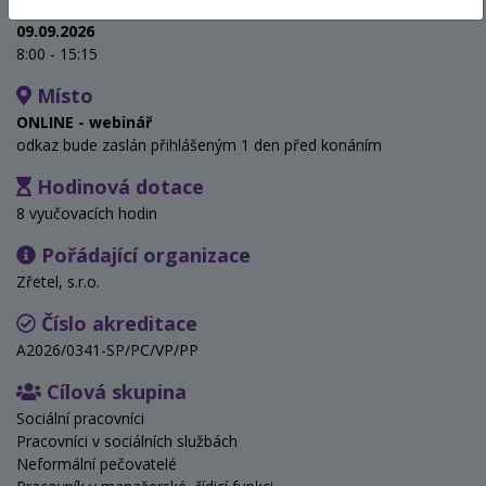
Termín
09.09.2026
8:00 - 15:15
Místo
ONLINE - webinář
odkaz bude zaslán přihlášeným 1 den před konáním
Hodinová dotace
8 vyučovacích hodin
Pořádající organizace
Zřetel, s.r.o.
Číslo akreditace
A2026/0341-SP/PC/VP/PP
Cílová skupina
Sociální pracovníci
Pracovníci v sociálních službách
Neformální pečovatelé