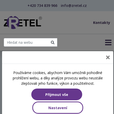
+420 734 839 966
info@zretel.cz
Kontakty
← Aktivizace klientů s demencí – smysluplně, bezp...
Používáme cookies, abychom Vám umožnili pohodlné
prohlížení webu, a díky analýze provozu webu neustále
Aktivizace klientů s
zlepšovali jeho funkce, výkon a použitelnost.
demencí – smysluplně,
Přijmout vše
bezpečně a s respektem
Nastavení