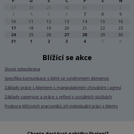
P
Ú
S
Č
P
S
N
27
28
29
30
31
1
2
3
4
5
6
7
8
9
10
11
12
13
14
15
16
17
18
19
20
21
22
23
24
25
26
27
28
29
30
31
1
2
3
4
5
6
Blížící se akce
Slovní sebeobrana
Specifika komunikace s lidmi se syndromem demence
Základy práce s klientem s manipulativním chováním i agresí
Základy supervize a práce s reflexí v sociálních službách
Podpora klíčových pracovníků při individuální práci s klienty
Chcete dostávat nabídky školení?