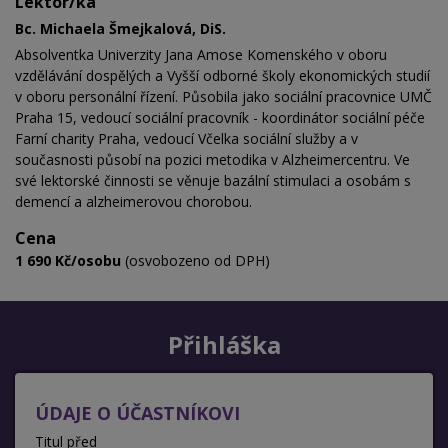
Lektor/ka
Bc. Michaela Šmejkalová, DiS.
Absolventka Univerzity Jana Amose Komenského v oboru
vzdělávání dospělých a Vyšší odborné školy ekonomických studií
v oboru personální řízení. Působila jako sociální pracovnice UMČ
Praha 15, vedoucí sociální pracovník - koordinátor sociální péče
Farní charity Praha, vedoucí
Včelka sociální služby a v
současnosti působí na pozici metodika v Alzheimercentru. Ve
své lektorské činnosti se věnuje bazální stimulaci a osobám s
demencí a alzheimerovou chorobou.
Cena
1 690 Kč/osobu
(osvobozeno od DPH)
Přihláška
ÚDAJE O ÚČASTNÍKOVI
Titul před