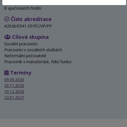
Hodinová dotace
8 vyučovacích hodin
Číslo akreditace
A2026/0341-SP/PC/VP/PP
Cílová skupina
Sociální pracovníci
Pracovníci v sociálních službách
Neformální pečovatelé
Pracovník v manažerské, řídicí funkci
Termíny
09.09.2026
20.11.2026
10.12.2026
22.01.2027