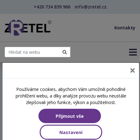
+420 734 839 966
info@zretel.cz
Kontakty
← Vzdělávání pro sociální služby
Používáme cookies, abychom Vám umožnili pohodlné
prohlížení webu, a díky analýze provozu webu neustále
Aktivizace klientů s
zlepšovali jeho funkce, výkon a použitelnost.
demencí – smysluplně,
Přijmout vše
bezpečně a s respektem
Nastavení