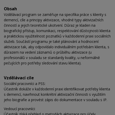
Obsah
Vzdělávací program se zaměřuje na specifika práce s klienty s
demencí, cíle a principy aktivizace, vhodné typy aktivizačních
činností a jejich teoretické ukotvení. Důraz je kladen na
biografický přístup, komunikaci, respektování důstojnosti klienta
a praktickou využitelnost poznatků v každodenní praxi sociálních
služeb. Součástí programu je také plánování a hodnocení
aktivizace tak, aby odpovídalo individuálním potřebám klienta, s
důrazem na vedení záznamů o průběhu aktivizace (u
profesionálů v souladu se standardy kvality, u neformálně
pečujících pro potřeby sledování stavu klienta).
Vzdělávací cíle
Sociální pracovníci a PSS:
Účastník dokáže v každodenní praxi identifikovat potřeby klienta
s demencí, navrhnout konkrétní aktivizační činnosti s využitím
jeho biografie a provést zápis do dokumentace v souladu s IP.
Vedoucí pracovníci:
Účastník získá přehled o metodách aktivizace pro účely