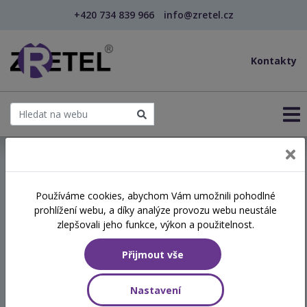
+420 734 839 966
info@zretel.cz
Kontakty
← Vzdělávání pro učitele - DVPP
Používáme cookies, abychom Vám umožnili pohodlné
šablony
prohlížení webu, a díky analýze provozu webu neustále
Obtížné situace a konflikty
zlepšovali jeho funkce, výkon a použitelnost.
na školách a jejich zvládání
Přijmout vše
(webinář)
Nastavení