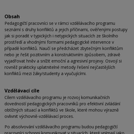
Obsah
Pedagogičtí pracovníci se v rámci vzdělávacího programu
seznámí s druhy konfliktů a jejich příčinami, ověřenými postupy
jak si poradit v typických i netypických situacích ze školního
prostředí a vhodnými formami pedagogické intervence v
případě konfliktů. Naučí se předcházet zbytečným konfliktům
nebo je řešit pozitivním a konstruktivním způsobem, zdravě
vyjadřovat hněv a snížit emoční a agresivní projevy. Osvojí si
rovněž prakticky uplatnitelné metody řešení nejčastějších
konfliktů mezi žáky/studenty a vyučujícími.
Vzdělávací cíle
Cílem vzdělávacího programu je rozvoj komunikačních
dovedností pedagogických pracovníků pro efektivní zvládání
obtížných situací a konfliktů ve škole, které mohou výrazně
ovlivnit výchovně-vzdělávací proces.
Po absolvování vzdělávacího programu budou pedagogičtí
pracovníci schopni komunikovat v situacích, které vnímají jako