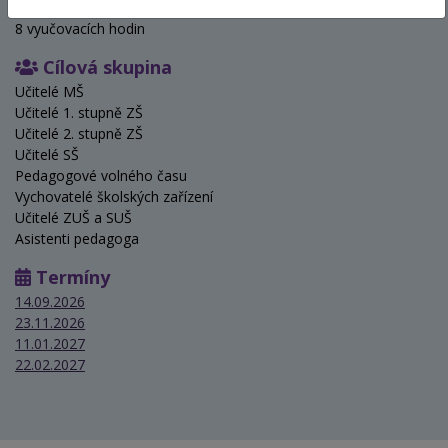
Hodinová dotace
8 vyučovacích hodin
Cílová skupina
Učitelé MŠ
Učitelé 1. stupně ZŠ
Učitelé 2. stupně ZŠ
Učitelé SŠ
Pedagogové volného času
Vychovatelé školských zařízení
Učitelé ZUŠ a SUŠ
Asistenti pedagoga
Termíny
14.09.2026
23.11.2026
11.01.2027
22.02.2027