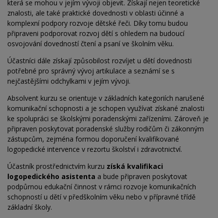
která se mohou v jejím vývoji objevit. Získají nejen teoretické
znalosti, ale také praktické dovednosti v oblasti účinné a
komplexní podpory rozvoje dětské řeči. Díky tomu budou
připraveni podporovat rozvoj dětí s ohledem na budoucí
osvojování dovedností čtení a psaní ve školním věku.
Účastníci dále získají způsobilost rozvíjet u dětí dovednosti
potřebné pro správný vývoj artikulace a seznámí se s
nejčastějšími odchylkami v jejím vývoji.
Absolvent kurzu se orientuje v základních kategoriích narušené
komunikační schopnosti a je schopen využívat získané znalosti
ke spolupráci se školskými poradenskými zařízeními. Zároveň je
připraven poskytovat poradenské služby rodičům či zákonným
zástupcům, zejména formou doporučení kvalifikované
logopedické intervence v rezortu školství i zdravotnictví.
Účastník prostřednictvím kurzu
získá kvalifikaci
logopedického asistenta
a bude připraven poskytovat
podpůrnou edukační činnost v rámci rozvoje komunikačních
schopností u dětí v předškolním věku nebo v
přípravné třídě
základní školy.