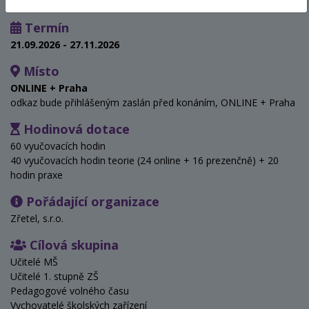
Termín
21.09.2026 - 27.11.2026
Místo
ONLINE + Praha
odkaz bude přihlášeným zaslán před konáním, ONLINE + Praha
Hodinová dotace
60 vyučovacích hodin
40 vyučovacích hodin teorie (24 online + 16 prezenčně) + 20
hodin praxe
Pořádající organizace
Zřetel, s.r.o.
Cílová skupina
Učitelé MŠ
Učitelé 1. stupně ZŠ
Pedagogové volného času
Vychovatelé školských zařízení