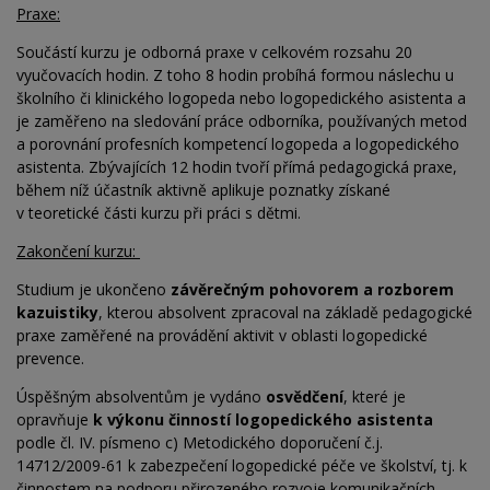
Praxe:
Součástí kurzu je odborná praxe v celkovém rozsahu 20
vyučovacích hodin. Z toho 8 hodin probíhá formou náslechu u
školního či klinického logopeda nebo logopedického asistenta a
je zaměřeno na sledování práce odborníka, používaných metod
a porovnání profesních kompetencí logopeda a logopedického
asistenta. Zbývajících 12 hodin tvoří přímá pedagogická praxe,
během níž účastník aktivně aplikuje poznatky získané
v
teoretické části kurzu při práci s dětmi.
Zakončení kurzu:
Studium je ukončeno
závěrečným pohovorem a rozborem
kazuistiky
, kterou absolvent zpracoval na
základě pedagogické
praxe zaměřené na
provádění aktivit v oblasti logopedické
prevence.
Úspěšným absolventům je vydáno
osvědčení
, které je
opravňuje
k výkonu činností logopedického asistenta
podle čl. IV. písmeno c) Metodického doporučení č.j.
14712/2009-61 k zabezpečení logopedické péče ve školství, tj. k
činnostem na podporu přirozeného rozvoje komunikačních