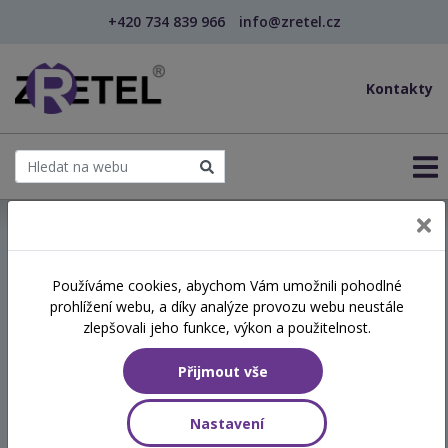
+420 734 839 966
info@zretel.cz
Kontakty
← Podpora přirozeného rozvoje řeči u dětí – primá...
Používáme cookies, abychom Vám umožnili pohodlné
šablony
prohlížení webu, a díky analýze provozu webu neustále
Podpora přirozeného
zlepšovali jeho funkce, výkon a použitelnost.
rozvoje řeči u dětí –
Přijmout vše
primární logopedická
prevence (kombinované)
Nastavení