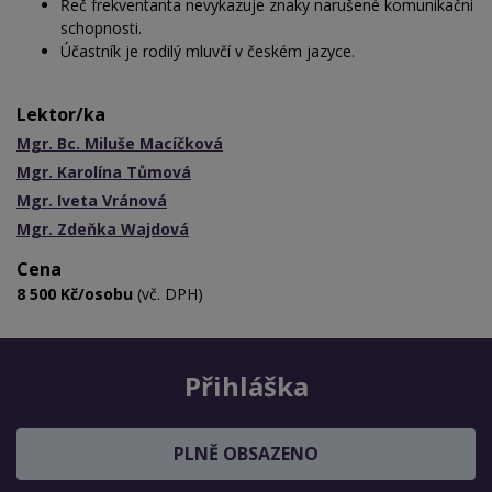
Řeč frekventanta nevykazuje znaky narušené komunikační
schopnosti.
Účastník je rodilý mluvčí v českém jazyce.
Lektor/ka
Mgr. Bc. Miluše Macíčková
Mgr. Karolína Tůmová
Mgr. Iveta Vránová
Mgr. Zdeňka Wajdová
Cena
8 500 Kč/osobu
(vč. DPH)
Přihláška
PLNĚ OBSAZENO