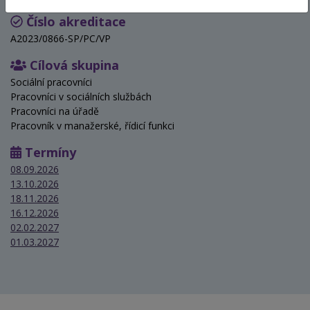
Číslo akreditace
A2023/0866-SP/PC/VP
Cílová skupina
Sociální pracovníci
Pracovníci v sociálních službách
Pracovníci na úřadě
Pracovník v manažerské, řídicí funkci
Termíny
08.09.2026
13.10.2026
18.11.2026
16.12.2026
02.02.2027
01.03.2027