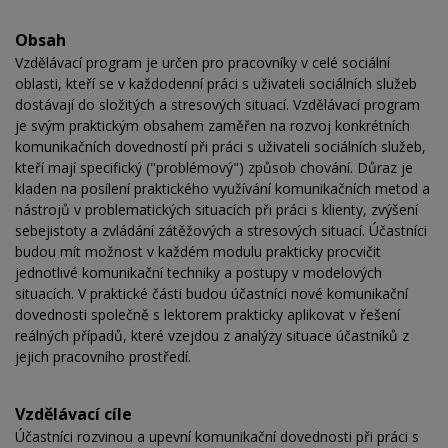
Obsah
Vzdělávací program je určen pro pracovníky v celé sociální
oblasti, kteří se v každodenní práci s uživateli sociálních služeb
dostávají do složitých a stresových situací. Vzdělávací program
je svým praktickým obsahem zaměřen na rozvoj konkrétních
komunikačních dovedností při práci s uživateli sociálních služeb,
kteří mají specifický ("problémový") způsob chování. Důraz je
kladen na posílení praktického využívání komunikačních metod a
nástrojů v problematických situacích při práci s klienty, zvýšení
sebejistoty a zvládání zátěžových a stresových situací. Účastníci
budou mít možnost v každém modulu prakticky procvičit
jednotlivé komunikační techniky a postupy v modelových
situacích. V praktické části budou účastníci nové komunikační
dovednosti společně s lektorem prakticky aplikovat v řešení
reálných případů, které vzejdou z analýzy situace účastníků z
jejich pracovního prostředí.
Vzdělávací cíle
Účastníci rozvinou a upevní komunikační dovednosti při práci s