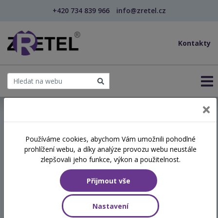
+420 734 839 966
info@zretel.cz
Kontakty
← Vzdělávání pro sociální služby
Používáme cookies, abychom Vám umožnili pohodlné
prohlížení webu, a díky analýze provozu webu neustále
Komunikace s klientem se
zlepšovali jeho funkce, výkon a použitelnost.
specifickým chováním
Přijmout vše
Hodinová dotace
Nastavení
8 vyučovacích hodin