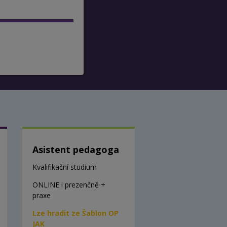
Asistent pedagoga
Kvalifikační studium
ONLINE i prezenčně +
praxe
Lze hradit ze Šablon OP
JAK