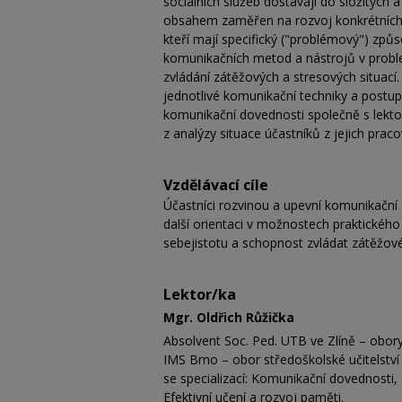
sociálních služeb dostávají do složitých 
obsahem zaměřen na rozvoj konkrétních ko
kteří mají specifický ("problémový") způs
komunikačních metod a nástrojů v problema
zvládání zátěžových a stresových situací
jednotlivé komunikační techniky a postup
komunikační dovednosti společně s lektor
z analýzy situace účastníků z jejich prac
Vzdělávací cíle
Účastníci rozvinou a upevní komunikační d
další orientaci v možnostech praktického 
sebejistotu a schopnost zvládat zátěžov
Lektor/ka
Mgr. Oldřich Růžička
Absolvent Soc. Ped. UTB ve Zlíně – obor
IMS Brno – obor středoškolské učitelství 
se specializací: Komunikační dovednosti,
Efektivní učení a rozvoj paměti.