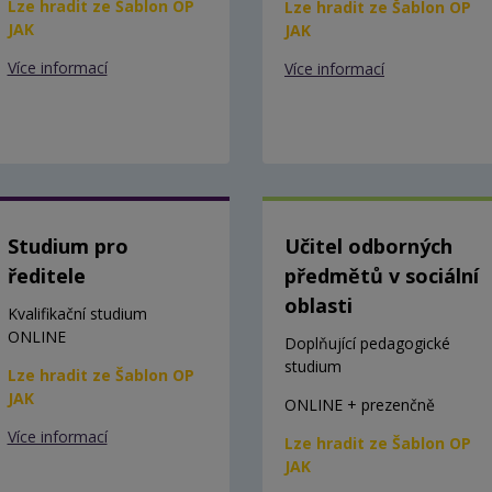
Lze hradit ze Šablon OP
Lze hradit ze Šablon OP
JAK
JAK
Více informací
Více informací
Studium pro
Učitel odborných
ředitele
předmětů v sociální
oblasti
Kvalifikační studium
ONLINE
Doplňující pedagogické
studium
Lze hradit ze Šablon OP
JAK
ONLINE + prezenčně
Více informací
Lze hradit ze Šablon OP
JAK