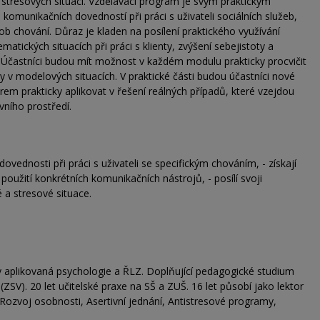
a stresových situací. Vzdělávací program je svým praktickým
munikačních dovedností při práci s uživateli sociálních služeb,
ob chování. Důraz je kladen na posílení praktického využívání
tických situacích při práci s klienty, zvýšení sebejistoty a
. Účastníci budou mít možnost v každém modulu prakticky procvičit
y v modelových situacích. V praktické části budou účastníci nové
em prakticky aplikovat v řešení reálných případů, které vzejdou
ovního prostředí.
ovednosti při práci s uživateli se specifickým chováním, - získají
použití konkrétních komunikačních nástrojů, - posílí svoji
é a stresové situace.
y aplikovaná psychologie a ŘLZ. Doplňující pedagogické studium
(ZSV).
20 let učitelské praxe na SŠ a ZUŠ. 16 let působí jako lektor
 Rozvoj osobnosti, Asertivní jednání, Antistresové programy,