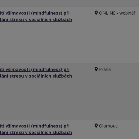
ití všímavosti (mindfulness) při
ONLINE - webinář
dání stresu v sociálních službách
ití všímavosti (mindfulness) při
Praha
dání stresu v sociálních službách
ití všímavosti (mindfulness) při
Olomouc
dání stresu v sociálních službách