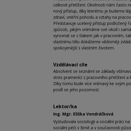
celkové přetížení. Okolnosti nám často 
nový přístup, díky kterému je budeme lé
zdraví, vnitřní pohodu a vztahy na pracov
Představuje ucelený přístup podložený řa
způsob, jakým vnímáme své okolí i sama 
vyrovnat se s tlakem jak v pracovním, t
vlastnímu tělu dokážeme vědoměji zvláda
spokojenější s vlastním životem.
Vzdělávací cíle
Absolvent se seznámí se základy všímavost
stres pramenící z pracovního přetížení a 
Díky tomu bude více vnímavý ke svým po
posílí se jeho pozornost.
Lektor/ka
Ing. Mgr. Eliška Vondráčková
Vystudovala sociologii a sociální práci n
sociální péči v Brně a v současnosti půs