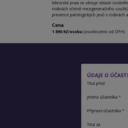
lektorské praxi se věnuje oblasti osobní
rodinách včetně mezigeneračního soužití,
prevence patologických jevů v rodinách a
Cena
1 890 Kč/osobu
(osvobozeno od DPH)
ÚDAJE O ÚČAST
Titul před
Jméno účastníka
Příjmení účastníka
Titul za