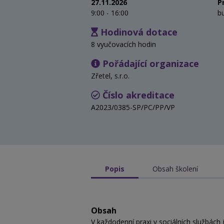
27.11.2026
P
9:00 - 16:00
b
Hodinová dotace
8 vyučovacích hodin
Pořádající organizace
Zřetel, s.r.o.
Číslo akreditace
A2023/0385-SP/PC/PP/VP
Popis
Obsah školení
Obsah
V každodenní praxi v sociálních službách 