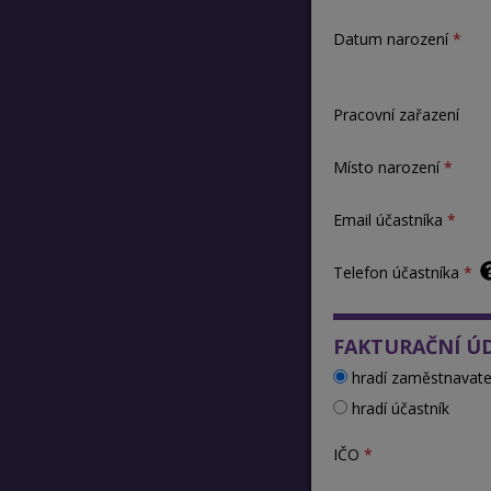
Datum narození
Pracovní zařazení
Místo narození
Email účastníka
Telefon účastníka
FAKTURAČNÍ Ú
hradí zaměstnavate
hradí účastník
IČO