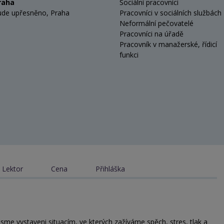
raha
Sociální pracovníci
ude upřesněno, Praha
Pracovníci v sociálních službách
Neformální pečovatelé
Pracovníci na úřadě
Pracovník v manažerské, řídicí
funkci
Lektor
Cena
Přihláška
jsme vystaveni situacím, ve kterých zažíváme spěch, stres, tlak a