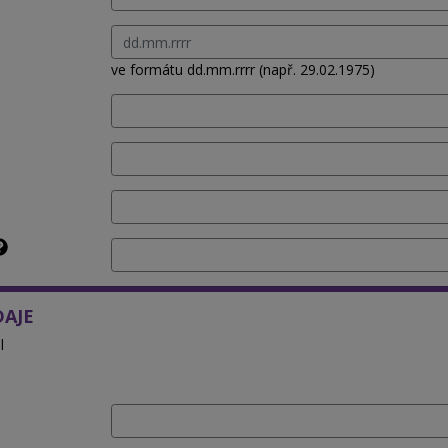
ve formátu dd.mm.rrrr (např. 29.02.1975)
DAJE
l