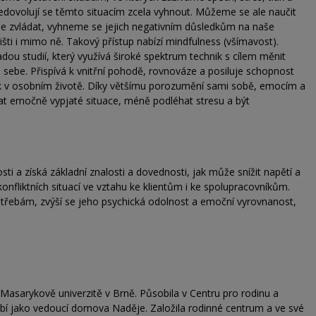
nedovolují se těmto situacím zcela vyhnout. Můžeme se ale naučit
pe zvládat, vyhneme se jejich negativním důsledkům na naše
išti i mimo ně. Takový přístup nabízí mindfulness (všímavost).
dou studií, který využívá široké spektrum technik s cílem měnit
sebe. Přispívá k vnitřní pohodě, rovnováze a posiluje schopnost
ak v osobním životě. Díky většímu porozumění sami sobě, emocím a
t emočně vypjaté situace, méně podléhat stresu a být
i a získá základní znalosti a dovednosti, jak může snížit napětí a
konfliktních situací ve vztahu ke klientům i ke spolupracovníkům.
třebám, zvýší se jeho psychická odolnost a emoční vyrovnanost,
a Masarykově univerzitě v Brně. Působila v Centru pro rodinu a
obí jako vedoucí domova Naděje. Založila rodinné centrum a ve své