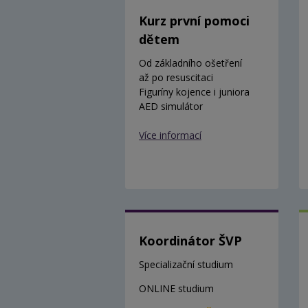
Kurz první pomoci
dětem
Od základního ošetření
až po resuscitaci
Figuríny kojence i juniora
AED simulátor
Více informací
Koordinátor ŠVP
Specializační studium
ONLINE studium