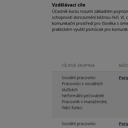
Vzdělávací cíle
Účastník kurzu rozumí základním pojmům
schopností dorozumění běžnou řečí. Ví, c
komunikační prostředí pro člověka s om
praktickém využití pomůcek pro komunika
CÍLOVÁ SKUPINA
NÁZ
Sociální pracovníci
Poru
Pracovníci v sociálních
službách
Neformální pečovatelé
Pracovník v manažerské,
řídicí funkci
Sociální pracovníci
Poru