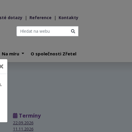
sté dotazy
|
Reference
|
Kontakty
Na míru
O společnosti Zřetel
,
a
Termíny
22.09.2026
11.11.2026