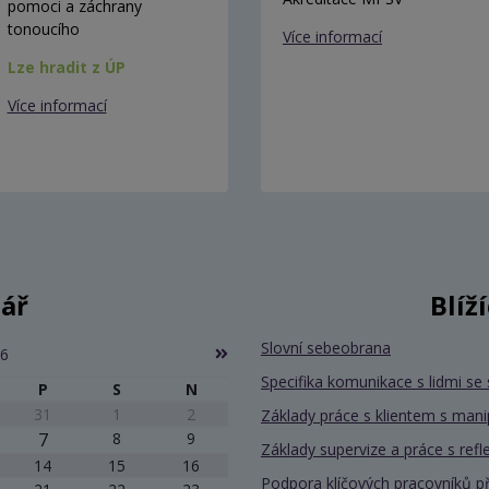
pomoci a záchrany
tonoucího
Více informací
Lze hradit z ÚP
Více informací
ář
Blíž
Slovní sebeobrana
26
Specifika komunikace s lidmi 
P
S
N
31
1
2
Základy práce s klientem s mani
7
8
9
Základy supervize a práce s refle
14
15
16
Podpora klíčových pracovníků při 