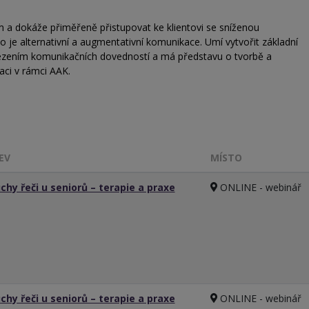
 a dokáže přiměřeně přistupovat ke klientovi se sníženou
o je alternativní a augmentativní komunikace. Umí vytvořit základní
ezením komunikačních dovedností a má představu o tvorbě a
ci v rámci AAK.
EV
MÍSTO
chy řeči u seniorů – terapie a praxe
ONLINE - webinář
chy řeči u seniorů – terapie a praxe
ONLINE - webinář