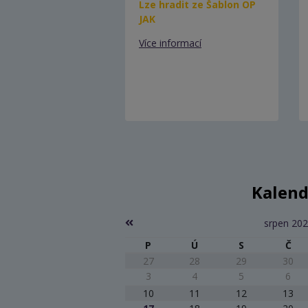
Lze hradit ze Šablon OP
JAK
Více informací
Kalend
srpen 20
P
Ú
S
Č
27
28
29
30
3
4
5
6
10
11
12
13