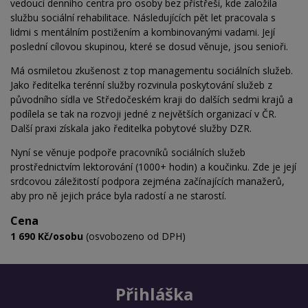
vedoucí denního centra pro osoby bez přístřeší, kde založila
službu sociální rehabilitace. Následujících pět let pracovala s
lidmi s mentálním postižením a kombinovanými vadami. Její
poslední cílovou skupinou, které se dosud věnuje, jsou senioři.
Má osmiletou zkušenost z top managementu sociálních služeb.
Jako ředitelka terénní služby rozvinula poskytování služeb z
původního sídla ve Středočeském kraji do dalších sedmi krajů a
podílela se tak na rozvoji jedné z největších organizací v ČR.
Další praxi získala jako ředitelka pobytové služby DZR.
Nyní se věnuje podpoře pracovníků sociálních služeb
prostřednictvím lektorování (1000+ hodin) a koučinku. Zde je její
srdcovou záležitostí podpora zejména začínajících manažerů,
aby pro ně jejich práce byla radostí a ne starostí.
Cena
1 690 Kč/osobu
(osvobozeno od DPH)
Přihláška