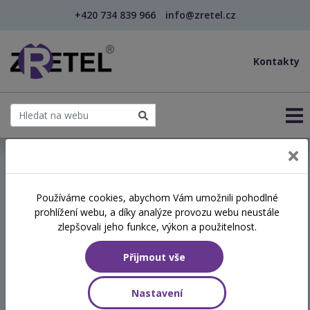
+420 734 839 966
info@zretel.cz
Kontakty
← Poruchy řeči u seniorů – terapie a praxe
Používáme cookies, abychom Vám umožnili pohodlné
prohlížení webu, a díky analýze provozu webu neustále
Poruchy řeči u seniorů –
zlepšovali jeho funkce, výkon a použitelnost.
terapie a praxe
Přijmout vše
Termín
Nastavení
10.12.2026