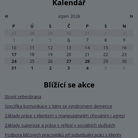
Kalendář
srpen 2026
P
Ú
S
Č
P
S
N
27
28
29
30
31
1
2
3
4
5
6
7
8
9
10
11
12
13
14
15
16
17
18
19
20
21
22
23
24
25
26
27
28
29
30
31
1
2
3
4
5
6
Blížící se akce
Slovní sebeobrana
Specifika komunikace s lidmi se syndromem demence
Základy práce s klientem s manipulativním chováním i agresí
Základy supervize a práce s reflexí v sociálních službách
Podpora klíčových pracovníků při individuální práci s klienty