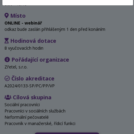
8:00 - 15:15
Místo
ONLINE - webinář
odkaz bude zaslán přihlášeným 1 den před konáním
Hodinová dotace
8 vyučovacích hodin
Pořádající organizace
Zřetel, s.r.o.
Číslo akreditace
A2024/0133-SP/PC/PP/VP
Cílová skupina
Sociální pracovníci
Pracovníci v sociálních službách
Neformální pečovatelé
Pracovník v manažerské, řídicí funkci