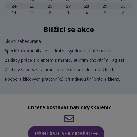
24
25
26
27
28
29
30
31
1
2
3
4
5
6
Blížící se akce
Slovní sebeobrana
Specifika komunikace s lidmi se syndromem demence
Základy práce s klientem s manipulativním chováním i agresí
Základy supervize a práce s reflexí v sociálních službách
Podpora klíčových pracovníků při individuální práci s klienty
Chcete dostávat nabídky školení?
PŘIHLÁSIT SE K ODBĚRU