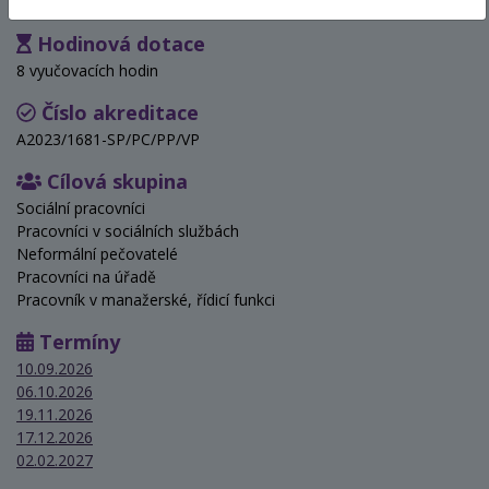
Hodinová dotace
8 vyučovacích hodin
Číslo akreditace
A2023/1681-SP/PC/PP/VP
Cílová skupina
Sociální pracovníci
Pracovníci v sociálních službách
Neformální pečovatelé
Pracovníci na úřadě
Pracovník v manažerské, řídicí funkci
Termíny
10.09.2026
06.10.2026
19.11.2026
17.12.2026
02.02.2027