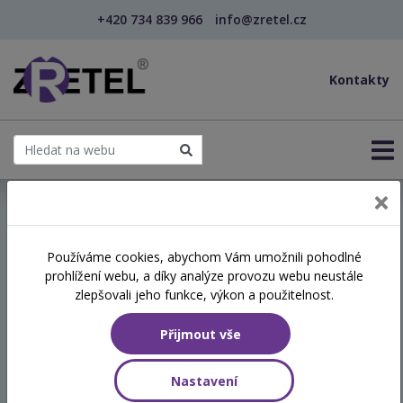
+420 734 839 966
info@zretel.cz
Kontakty
← Vzdělávání pro sociální služby
Používáme cookies, abychom Vám umožnili pohodlné
prohlížení webu, a díky analýze provozu webu neustále
Komunikace s rodinou
zlepšovali jeho funkce, výkon a použitelnost.
klienta - Předávání
Přijmout vše
informací, vyjednávání a
sdělování špatných zpráv
Nastavení