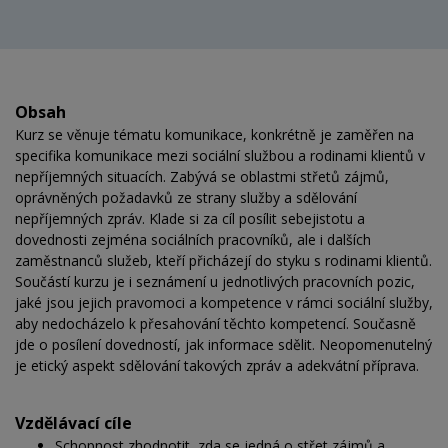
Obsah
Kurz se věnuje tématu komunikace, konkrétně je zaměřen na
specifika komunikace mezi sociální službou a rodinami klientů v
nepříjemných situacích. Zabývá se oblastmi střetů zájmů,
oprávněných požadavků ze strany služby a sdělování
nepříjemných zpráv. Klade si za cíl posílit sebejistotu a
dovednosti zejména sociálních pracovníků, ale i dalších
zaměstnanců služeb, kteří přicházejí do styku s rodinami klientů.
Součástí kurzu je i seznámení u jednotlivých pracovních pozic,
jaké jsou jejich pravomoci a kompetence v rámci sociální služby,
aby nedocházelo k přesahování těchto kompetencí. Současně
jde o posílení dovedností, jak informace sdělit. Neopomenutelný
je etický aspekt sdělování takových zpráv a adekvátní příprava.
Vzdělávací cíle
Schopnost zhodnotit, zda se jedná o střet zájmů a