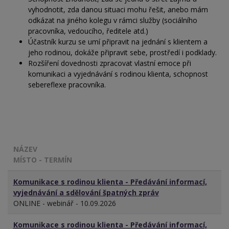
vyhodnotit, zda danou situaci mohu řešit, anebo mám
odkázat na jiného kolegu v rámci služby (sociálního
pracovníka, vedoucího, ředitele atd.)
Účastník kurzu se umí připravit na jednání s klientem a
jeho rodinou, dokáže připravit sebe, prostředí i podklady.
Rozšíření dovednosti zpracovat vlastní emoce při
komunikaci a vyjednávání s rodinou klienta, schopnost
sebereflexe pracovníka.
NÁZEV
MÍSTO - TERMÍN
Komunikace s rodinou klienta - Předávání informací,
vyjednávání a sdělování špatných zpráv
ONLINE - webinář - 10.09.2026
Komunikace s rodinou klienta - Předávání informací,