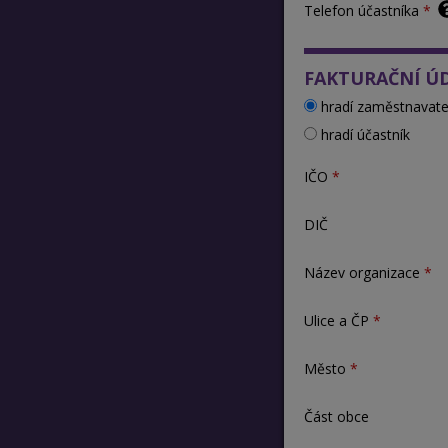
Telefon účastníka
FAKTURAČNÍ Ú
hradí zaměstnavate
hradí účastník
IČO
DIČ
Název organizace
Ulice a ČP
Město
Část obce