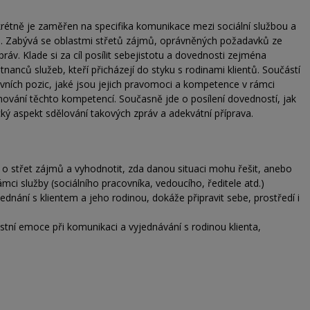
étně je zaměřen na specifika komunikace mezi sociální službou a
ch. Zabývá se oblastmi střetů zájmů, oprávněných požadavků ze
ráv. Klade si za cíl posílit sebejistotu a dovednosti zejména
tnanců služeb, kteří přicházejí do styku s rodinami klientů. Součástí
ovních pozic, jaké jsou jejich pravomoci a kompetence v rámci
hování těchto kompetencí. Současně jde o posílení dovedností, jak
ký aspekt sdělování takových zpráv a adekvátní příprava.
 o střet zájmů a vyhodnotit, zda danou situaci mohu řešit, anebo
ci služby (sociálního pracovníka, vedoucího, ředitele atd.)
jednání s klientem a jeho rodinou, dokáže připravit sebe, prostředí i
stní emoce při komunikaci a vyjednávání s rodinou klienta,
.