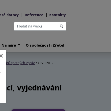
sté dotazy
|
Reference
|
Kontakty
Na míru
O společnosti Zřetel
ělování špatných zpráv
/ ONLINE -
,
a
mací, vyjednávání