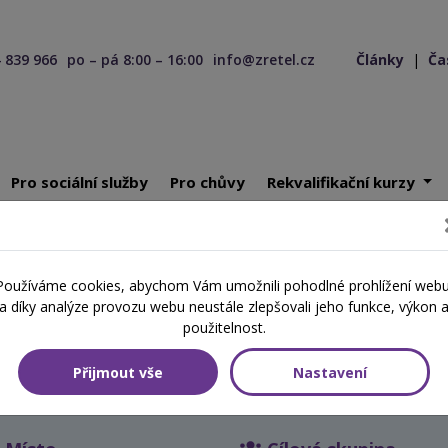
 839 966
po – pá 8:00 – 16:00
info@zretel.cz
Články
|
Ča
Pro sociální služby
Pro chůvy
Rekvalifikační kurzy
omunikace s rodinou klienta - Předávání informací, vyjednávání a sd
Používáme cookies, abychom Vám umožnili pohodlné prohlížení webu
a díky analýze provozu webu neustále zlepšovali jeho funkce, výkon 
použitelnost.
nou klienta - Předávání infor
Přijmout vše
Nastavení
ých zpráv