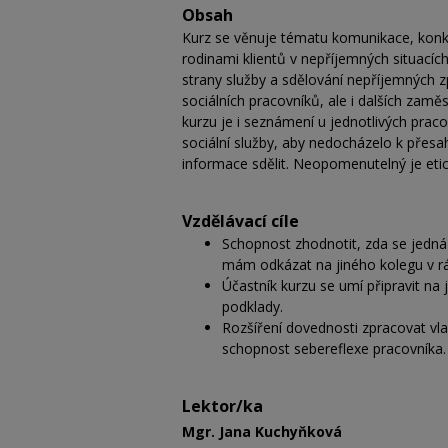
Obsah
Kurz se věnuje tématu komunikace, konkr
rodinami klientů v nepříjemných situací
strany služby a sdělování nepříjemných zp
sociálních pracovníků, ale i dalších zaměs
kurzu je i seznámení u jednotlivých prac
sociální služby, aby nedocházelo k přesa
informace sdělit. Neopomenutelný je etic
Vzdělávací cíle
Schopnost zhodnotit, zda se jedná
mám odkázat na jiného kolegu v rám
Účastník kurzu se umí připravit na 
podklady.
Rozšíření dovednosti zpracovat vla
schopnost sebereflexe pracovníka
Lektor/ka
Mgr. Jana Kuchyňková