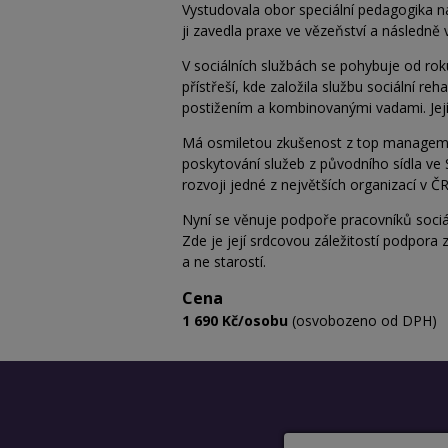
Vystudovala obor speciální pedagogika n
ji zavedla praxe ve vězeňství a následn
V sociálních službách se pohybuje od ro
přístřeší, kde založila službu sociální reh
postižením a kombinovanými vadami. Její 
Má osmiletou zkušenost z top managementu
poskytování služeb z původního sídla ve 
rozvoji jedné z největších organizací v ČR
Nyní se věnuje podpoře pracovníků sociál
Zde je její srdcovou záležitostí podpora 
a ne starostí.
Cena
1 690 Kč/osobu
(osvobozeno od DPH)