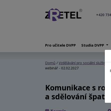
+420 734
Pro učitele DVPP
Studia DVPP
Domů
/
Vzdělávání pro sociální služby
/
K
webinář - 02.02.2027
Komunikace s rodi
a sdělování špatn