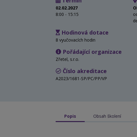
Termín
02.02.2027
O
8:00 - 15:15
o
d
Hodinová dotace
8 vyučovacích hodin
Pořádající organizace
Zřetel, s.r.o.
Číslo akreditace
A2023/1681-SP/PC/PP/VP
Popis
Obsah školení