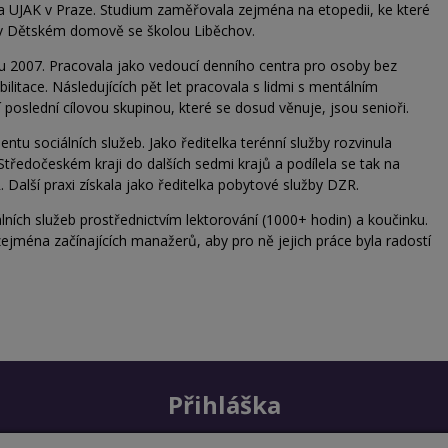
a UJAK v Praze. Studium zaměřovala zejména na etopedii, ke které
ě v Dětském domově se školou Liběchov.
ku 2007. Pracovala jako vedoucí denního centra pro osoby bez
abilitace. Následujících pět let pracovala s lidmi s mentálním
poslední cílovou skupinou, které se dosud věnuje, jsou senioři.
 sociálních služeb. Jako ředitelka terénní služby rozvinula
Středočeském kraji do dalších sedmi krajů a podílela se tak na
. Další praxi získala jako ředitelka pobytové služby DZR.
ních služeb prostřednictvím lektorování (1000+ hodin) a koučinku.
zejména začínajících manažerů, aby pro ně jejich práce byla radostí
Přihláška