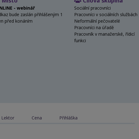
Místo
Cílová skupina
NLINE - webinář
Sociální pracovníci
dkaz bude zaslán přihlášeným 1
Pracovníci v sociálních službách
en před konáním
Neformální pečovatelé
Pracovníci na úřadě
Pracovník v manažerské, řídicí
funkci
Lektor
Cena
Přihláška