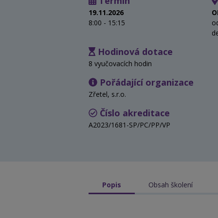
Termín
19.11.2026
O
8:00 - 15:15
o
d
Hodinová dotace
8 vyučovacích hodin
Pořádající organizace
Zřetel, s.r.o.
Číslo akreditace
A2023/1681-SP/PC/PP/VP
Popis
Obsah školení