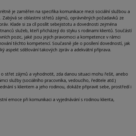
étně je zaměřen na specifika komunikace mezi sociální službou a
ch. Zabývá se oblastmi střetů zájmů, oprávněných požadavků ze
ráv. Klade si za cíl posílit sebejistotu a dovednosti zejména
tnanců služeb, kteří přicházejí do styku s rodinami klientů. Součástí
ovních pozic, jaké jsou jejich pravomoci a kompetence v rámci
hování těchto kompetencí. Současně jde o posílení dovedností, jak
ký aspekt sdělování takových zpráv a adekvátní příprava.
 o střet zájmů a vyhodnotit, zda danou situaci mohu řešit, anebo
ci služby (sociálního pracovníka, vedoucího, ředitele atd.)
jednání s klientem a jeho rodinou, dokáže připravit sebe, prostředí i
stní emoce při komunikaci a vyjednávání s rodinou klienta,
.