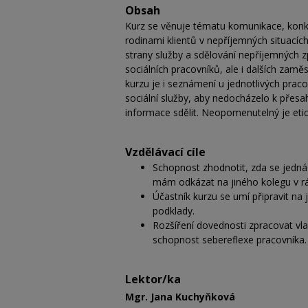
Obsah
Kurz se věnuje tématu komunikace, konkr
rodinami klientů v nepříjemných situací
strany služby a sdělování nepříjemných zp
sociálních pracovníků, ale i dalších zaměs
kurzu je i seznámení u jednotlivých prac
sociální služby, aby nedocházelo k přesa
informace sdělit. Neopomenutelný je etic
Vzdělávací cíle
Schopnost zhodnotit, zda se jedná
mám odkázat na jiného kolegu v rám
Účastník kurzu se umí připravit na 
podklady.
Rozšíření dovednosti zpracovat vla
schopnost sebereflexe pracovníka
Lektor/ka
Mgr. Jana Kuchyňková