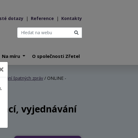
sté dotazy
|
Reference
|
Kontakty
Na míru
O společnosti Zřetel
ělování špatných zpráv
/ ONLINE -
,
a
mací, vyjednávání