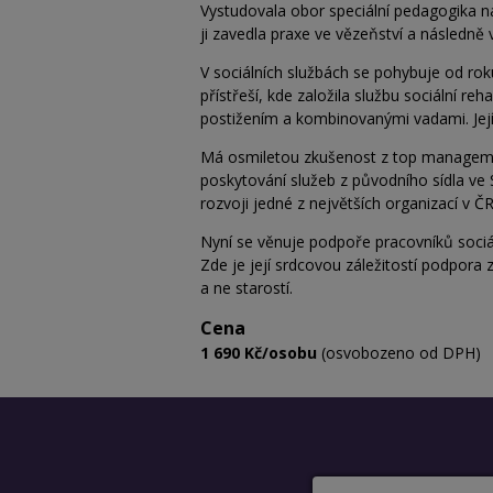
Vystudovala obor speciální pedagogika n
ji zavedla praxe ve vězeňství a následn
V sociálních službách se pohybuje od ro
přístřeší, kde založila službu sociální reh
postižením a kombinovanými vadami. Její 
Má osmiletou zkušenost z top managementu
poskytování služeb z původního sídla ve 
rozvoji jedné z největších organizací v ČR
Nyní se věnuje podpoře pracovníků sociál
Zde je její srdcovou záležitostí podpora 
a ne starostí.
Cena
1 690 Kč/osobu
(osvobozeno od DPH)