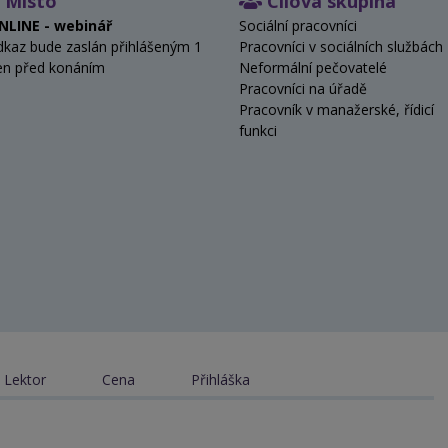
Místo
Cílová skupina
NLINE - webinář
Sociální pracovníci
dkaz bude zaslán přihlášeným 1
Pracovníci v sociálních službách
en před konáním
Neformální pečovatelé
Pracovníci na úřadě
Pracovník v manažerské, řídicí
funkci
Lektor
Cena
Přihláška