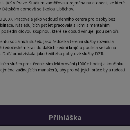
a UJAK v Praze. Studium zaměřovala zejména na etopedii, ke které
ě v Dětském domově se školou Liběchov.
ku 2007. Pracovala jako vedoucí denního centra pro osoby bez
abilitace. Následujících pět let pracovala s lidmi s mentálním
poslední cílovou skupinou, které se dosud věnuje, jsou senioři.
 sociálních služeb. Jako ředitelka terénní služby rozvinula
Středočeském kraji do dalších sedmi krajů a podílela se tak na
. Další praxi získala jako ředitelka pobytové služby DZR.
ních služeb prostřednictvím lektorování (1000+ hodin) a koučinku.
zejména začínajících manažerů, aby pro ně jejich práce byla radostí
Přihláška