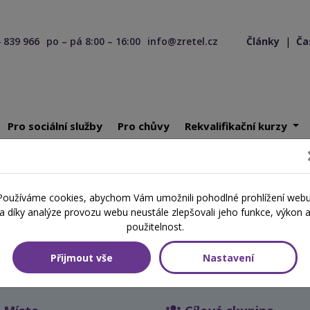
 839 966
po – pá 8:00 – 16:00
info@zretel.cz
Články
|
Ča
Pro sociální služby
Pro chůvy
Rekvalifikační kurzy
omunikace s rodinou klienta - Předávání informací, vyjednávání a sd
Používáme cookies, abychom Vám umožnili pohodlné prohlížení webu
a díky analýze provozu webu neustále zlepšovali jeho funkce, výkon 
použitelnost.
nou klienta - Předávání infor
Přijmout vše
Nastavení
ých zpráv