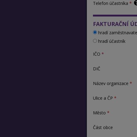
Telefon účastníka
FAKTURAČNÍ Ú
hradí zaměstnavate
hradí účastník
IČO
DIČ
Název organizace
Ulice a ČP
Město
Část obce