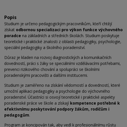
Popis
Studium je určeno pedagogickým pracovníkům, kteří chtějí
získat
odbornou specializaci pro výkon funkce výchovného
poradce
na základních a středních školách. Studium poskytuje
teoretické i praktické znalosti z oblasti pedagogiky, psychologie,
speciální pedagogiky a školního poradenství.
Důraz je kladen na rozvoj diagnostických a komunikačních
dovedností, práci s žáky se speciálními vzdělávacími potřebami,
prevenci rizikového chování a spolupráci se školními
poradenskými pracovišti a dalšími institucemi.
Studium je zaměřeno na získání vědomostí a dovedností, které
umožní aplikaci pedagogiky a psychologie do výchovného
poradenství. Účastníci si osvojí teoretické i praktické aspekty
poradenské práce ve škole a získají
kompetence potřebné k
efektivnímu poskytování podpory žákům, rodičům i
pedagogům
.
Program je koncipován tak, aby vedl k profesionálnímu růstu