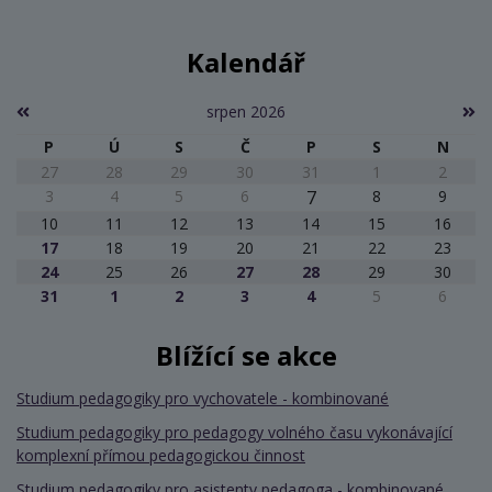
Kalendář
srpen 2026
P
Ú
S
Č
P
S
N
27
28
29
30
31
1
2
3
4
5
6
7
8
9
10
11
12
13
14
15
16
17
18
19
20
21
22
23
24
25
26
27
28
29
30
31
1
2
3
4
5
6
Blížící se akce
Studium pedagogiky pro vychovatele - kombinované
Studium pedagogiky pro pedagogy volného času vykonávající
komplexní přímou pedagogickou činnost
Studium pedagogiky pro asistenty pedagoga - kombinované