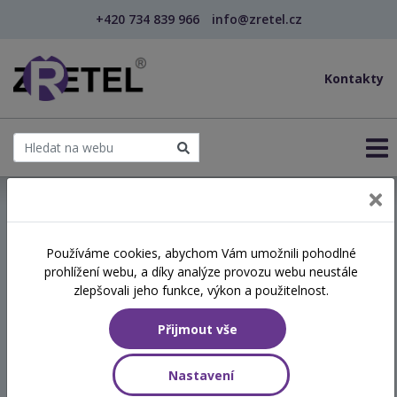
+420 734 839 966
info@zretel.cz
Kontakty
← Vzdělávání pro učitele - DVPP
Používáme cookies, abychom Vám umožnili pohodlné
šablony
prohlížení webu, a díky analýze provozu webu neustále
Studium pro výchovné
zlepšovali jeho funkce, výkon a použitelnost.
poradce - kombinované
Přijmout vše
Hodinová dotace
Nastavení
250 vyučovacích hodin