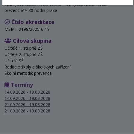
132 vyučovacích hodin online + 88 vyučovacích hodin
prezenčně+ 30 hodin praxe
Číslo akreditace
MSMT-2198/2025-6-19
Cílová skupina
Učitelé 1. stupně ZŠ
Učitelé 2. stupně ZŠ
Učitelé SŠ
Ředitelé školy a školských zařízení
Školní metodik prevence
Termíny
14.09.2026 - 19.03.2028
14.09.2026 - 19.03.2028
21.09.2026 - 19.03.2028
21.09.2026 - 19.03.2028