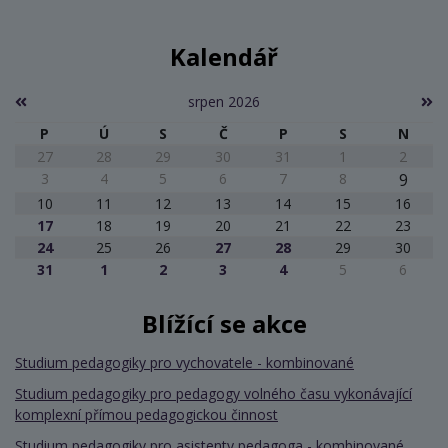
Kalendář
srpen 2026
P
Ú
S
Č
P
S
N
27
28
29
30
31
1
2
3
4
5
6
7
8
9
10
11
12
13
14
15
16
17
18
19
20
21
22
23
24
25
26
27
28
29
30
31
1
2
3
4
5
6
Blížící se akce
Studium pedagogiky pro vychovatele - kombinované
Studium pedagogiky pro pedagogy volného času vykonávající
komplexní přímou pedagogickou činnost
Studium pedagogiky pro asistenty pedagoga - kombinované