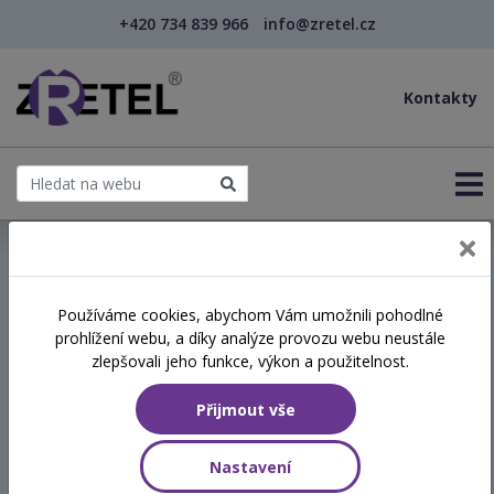
+420 734 839 966
info@zretel.cz
Kontakty
← Vzdělávání pro učitele - DVPP
Používáme cookies, abychom Vám umožnili pohodlné
šablony
prohlížení webu, a díky analýze provozu webu neustále
Studium pro výchovné
zlepšovali jeho funkce, výkon a použitelnost.
poradce - kombinované
Přijmout vše
Hodinová dotace
Nastavení
250 vyučovacích hodin