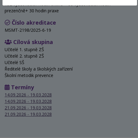
132 vyučovacích hodin online + 88 vyučovacích hodin
prezenčně+ 30 hodin praxe
Číslo akreditace
MSMT-2198/2025-6-19
Cílová skupina
Učitelé 1. stupně ZŠ
Učitelé 2. stupně ZŠ
Učitelé SŠ
Ředitelé školy a školských zařízení
Školní metodik prevence
Termíny
14.09.2026 - 19.03.2028
14.09.2026 - 19.03.2028
21.09.2026 - 19.03.2028
21.09.2026 - 19.03.2028