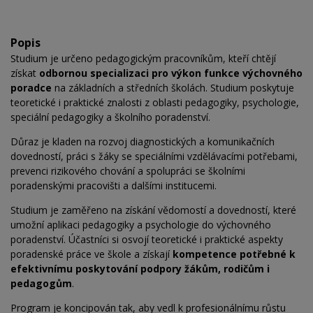
Popis
Studium je určeno pedagogickým pracovníkům, kteří chtějí
získat
odbornou specializaci pro výkon funkce výchovného
poradce
na základních a středních školách. Studium poskytuje
teoretické i praktické znalosti z oblasti pedagogiky, psychologie,
speciální pedagogiky a školního poradenství.
Důraz je kladen na rozvoj diagnostických a komunikačních
dovedností, práci s žáky se speciálními vzdělávacími potřebami,
prevenci rizikového chování a spolupráci se školními
poradenskými pracovišti a dalšími institucemi.
Studium je zaměřeno na získání vědomostí a dovedností, které
umožní aplikaci pedagogiky a psychologie do výchovného
poradenství. Účastníci si osvojí teoretické i praktické aspekty
poradenské práce ve škole a získají
kompetence potřebné k
efektivnímu poskytování podpory žákům, rodičům i
pedagogům
.
Program je koncipován tak, aby vedl k profesionálnímu růstu