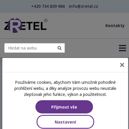
+420 734 839 966
info@zretel.cz
Kontakty
← Vzdělávání pro sociální služby
Používáme cookies, abychom Vám umožnili pohodlné
prohlížení webu, a díky analýze provozu webu neustále
Praxe dluhového
zlepšovali jeho funkce, výkon a použitelnost.
poradenství
Přijmout vše
Hodinová dotace
Nastavení
8 vyučovacích hodin