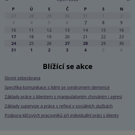
P
Ú
S
Č
P
S
N
27
28
29
30
31
1
2
3
4
5
6
7
8
9
10
11
12
13
14
15
16
17
18
19
20
21
22
23
24
25
26
27
28
29
30
31
1
2
3
4
5
6
Blížící se akce
Slovní sebeobrana
Specifika komunikace s lidmi se syndromem demence
Základy práce s klientem s manipulativním chováním i agresí
Základy supervize a práce s reflexí v sociálních službách
Podpora klíčových pracovníků při individuální práci s klienty