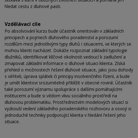
hledat cestu z dluhové pasti.
Vzdělávací cíle
Po absolvování kurzu bude účastník orientován v základních
principech a pojmech dluhového poradenství a porozumí
rozdílům mezi jednotlivými typy dluhů i situacemi, ve kterých se
mohou klienti nacházet. Dokáže rozpoznat základní typologie
dlužníků, identifikovat klíčové okolnosti vedoucí k zadlužení a
zmapovat základní informace o dluhové situaci klienta. Získá
přehled o možnostech řešení dluhové situace, jako jsou dohody
s věřiteli, úprava splátek či principy insolvenčního řízení, a bude
je umět klientovi srozumitelně přiblížit v obecné rovině. Účastník
také porozumí významu spolupráce s dalšími pomáhajícími
institucemi a bude si vědom vlivu sociálního prostředí na
dluhovou problematiku. Prostřednictvím modelových situací si
vyzkouší vedení základního poradenského rozhovoru a osvojí si
jednoduché techniky podporující klienta v hledání řešení jeho
situace.