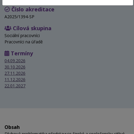
Číslo akreditace
A2025/1394-SP
Cílová skupina
Sociální pracovníci
Pracovníci na úřadě
Termíny
04.09.2026
30.10.2026
27.11.2026
11.12.2026
22.01.2027
Obsah
Dluhová problematika představuje široké a společensky citlivé