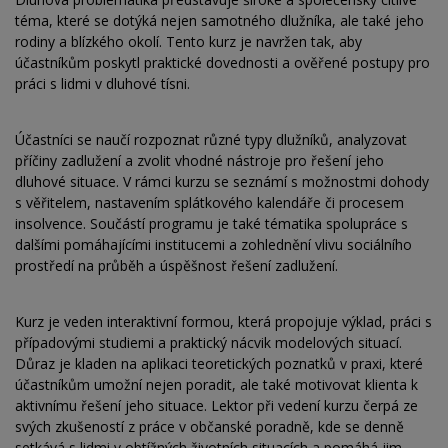
téma, které se dotýká nejen samotného dlužníka, ale také jeho
rodiny a blízkého okolí. Tento kurz je navržen tak, aby
účastníkům poskytl praktické dovednosti a ověřené postupy pro
práci s lidmi v dluhové tísni.
Účastníci se naučí rozpoznat různé typy dlužníků, analyzovat
příčiny zadlužení a zvolit vhodné nástroje pro řešení jeho
dluhové situace. V rámci kurzu se seznámí s možnostmi dohody
s věřitelem, nastavením splátkového kalendáře či procesem
insolvence. Součástí programu je také tématika spolupráce s
dalšími pomáhajícími institucemi a zohlednění vlivu sociálního
prostředí na průběh a úspěšnost řešení zadlužení.
Kurz je veden interaktivní formou, která propojuje výklad, práci s
případovými studiemi a praktický nácvik modelových situací.
Důraz je kladen na aplikaci teoretických poznatků v praxi, které
účastníkům umožní nejen poradit, ale také motivovat klienta k
aktivnímu řešení jeho situace. Lektor při vedení kurzu čerpá ze
svých zkušeností z práce v občanské poradně, kde se denně
setkává s lidmi v obtížných životních situacích a pomáhá jim