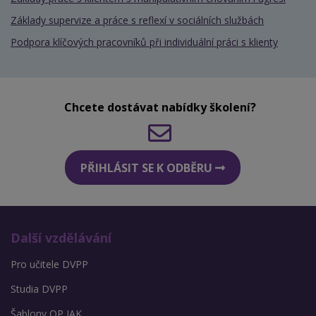
Základy supervize a práce s reflexí v sociálních službách
Podpora klíčových pracovníků při individuální práci s klienty
Chcete dostávat nabídky školení?
PŘIHLÁSIT SE K ODBĚRU
Další vzdělávání
Pro učitele DVPP
Studia DVPP
Šablony OP JAK