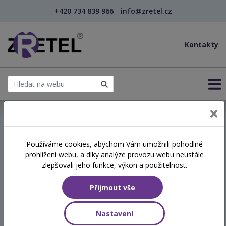
+420 734 839 966
info@zretel.cz
Kontakty
← Praxe dluhového poradenství
Používáme cookies, abychom Vám umožnili pohodlné
prohlížení webu, a díky analýze provozu webu neustále
Praxe dluhového
zlepšovali jeho funkce, výkon a použitelnost.
poradenství
Přijmout vše
Termín
Nastavení
22.01.2027