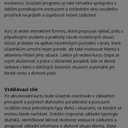
insolvence. Součástí programu je také tématika spolupráce s
dalšími pomáhajícími institucemi a zohlednění vlivu sociálního
prostředí na průběh a úspěšnost řešení zadlužení.
Kurz je veden interaktivní formou, která propojuje výklad, práci s
případovými studiemi a praktický nácvik modelových situací.
Důraz je kladen na aplikaci teoretických poznatků v praxi, které
účastníkům umožní nejen poradit, ale také motivovat klienta k
aktivnímu řešení jeho situace. Lektor při vedení kurzu čerpá ze
svých zkušeností z práce v občanské poradně, kde se denně
setkává s lidmi v obtížných životních situacích a pomáhá jim
hledat cestu z dluhové pasti.
Vzdělávací cíle
Po absolvování kurzu bude účastník orientován v základních
principech a pojmech dluhového poradenství a porozumí
rozdílům mezi jednotlivými typy dluhů i situacemi, ve kterých se
mohou klienti nacházet. Dokáže rozpoznat základní typologie
dlužníků, identifikovat klíčové okolnosti vedoucí k zadlužení a
zmapovat základní informace o dluhové situaci klienta. Získá