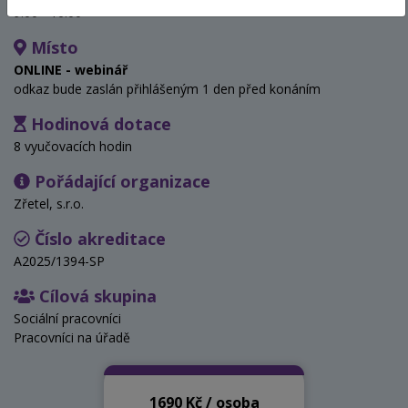
9:00 - 16:00
Místo
ONLINE - webinář
odkaz bude zaslán přihlášeným 1 den před konáním
Hodinová dotace
8 vyučovacích hodin
Pořádající organizace
Zřetel, s.r.o.
Číslo akreditace
A2025/1394-SP
Cílová skupina
Sociální pracovníci
Pracovníci na úřadě
1690 Kč / osoba