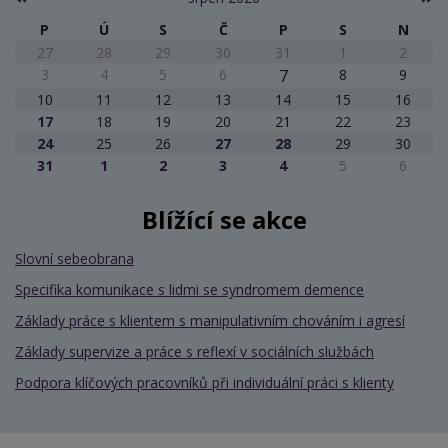
P
Ú
S
Č
P
S
N
27
28
29
30
31
1
2
3
4
5
6
7
8
9
10
11
12
13
14
15
16
17
18
19
20
21
22
23
24
25
26
27
28
29
30
31
1
2
3
4
5
6
Blížící se akce
Slovní sebeobrana
Specifika komunikace s lidmi se syndromem demence
Základy práce s klientem s manipulativním chováním i agresí
Základy supervize a práce s reflexí v sociálních službách
Podpora klíčových pracovníků při individuální práci s klienty