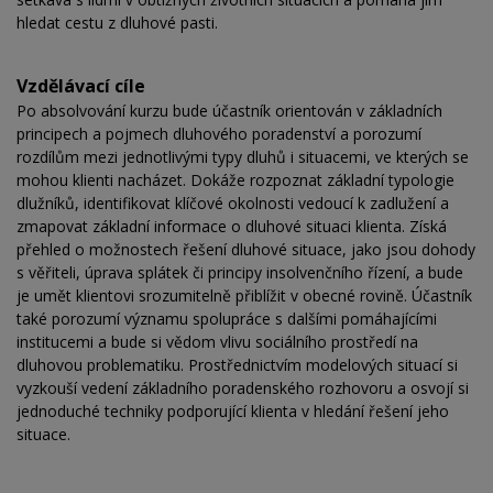
hledat cestu z dluhové pasti.
Vzdělávací cíle
Po absolvování kurzu bude účastník orientován v základních
principech a pojmech dluhového poradenství a porozumí
rozdílům mezi jednotlivými typy dluhů i situacemi, ve kterých se
mohou klienti nacházet. Dokáže rozpoznat základní typologie
dlužníků, identifikovat klíčové okolnosti vedoucí k zadlužení a
zmapovat základní informace o dluhové situaci klienta. Získá
přehled o možnostech řešení dluhové situace, jako jsou dohody
s věřiteli, úprava splátek či principy insolvenčního řízení, a bude
je umět klientovi srozumitelně přiblížit v obecné rovině. Účastník
také porozumí významu spolupráce s dalšími pomáhajícími
institucemi a bude si vědom vlivu sociálního prostředí na
dluhovou problematiku. Prostřednictvím modelových situací si
vyzkouší vedení základního poradenského rozhovoru a osvojí si
jednoduché techniky podporující klienta v hledání řešení jeho
situace.