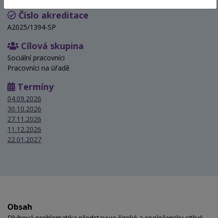
Číslo akreditace
A2025/1394-SP
Cílová skupina
Sociální pracovníci
Pracovníci na úřadě
Termíny
04.09.2026
30.10.2026
27.11.2026
11.12.2026
22.01.2027
Obsah
Dluhová problematika představuje široké a společensky citlivé