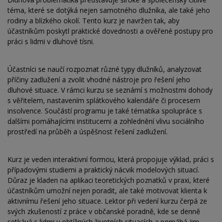
téma, které se dotýká nejen samotného dlužníka, ale také jeho
rodiny a blízkého okolí. Tento kurz je navržen tak, aby
účastníkům poskytl praktické dovednosti a ověřené postupy pro
práci s lidmi v dluhové tísni.
Účastníci se naučí rozpoznat různé typy dlužníků, analyzovat
příčiny zadlužení a zvolit vhodné nástroje pro řešení jeho
dluhové situace. V rámci kurzu se seznámí s možnostmi dohody
s věřitelem, nastavením splátkového kalendáře či procesem
insolvence. Součástí programu je také tématika spolupráce s
dalšími pomáhajícími institucemi a zohlednění vlivu sociálního
prostředí na průběh a úspěšnost řešení zadlužení.
Kurz je veden interaktivní formou, která propojuje výklad, práci s
případovými studiemi a praktický nácvik modelových situací.
Důraz je kladen na aplikaci teoretických poznatků v praxi, které
účastníkům umožní nejen poradit, ale také motivovat klienta k
aktivnímu řešení jeho situace. Lektor při vedení kurzu čerpá ze
svých zkušeností z práce v občanské poradně, kde se denně
setkává s lidmi v obtížných životních situacích a pomáhá jim