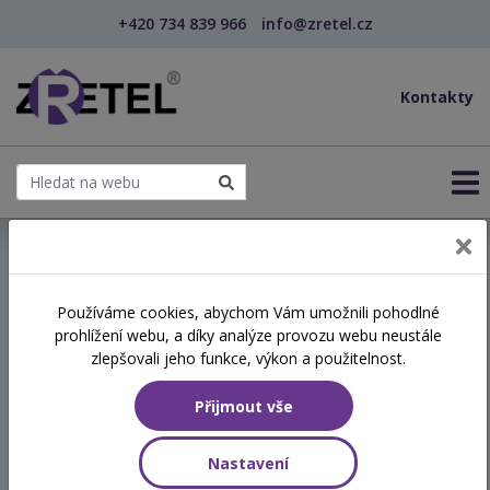
+420 734 839 966
info@zretel.cz
Kontakty
← Vzdělávání pro sociální služby
Používáme cookies, abychom Vám umožnili pohodlné
prohlížení webu, a díky analýze provozu webu neustále
Praxe dluhového
zlepšovali jeho funkce, výkon a použitelnost.
poradenství
Přijmout vše
Hodinová dotace
Nastavení
8 vyučovacích hodin