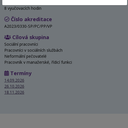
Hodinová dotace
8 vyučovacích hodin
Číslo akreditace
A2023/0330-SP/PC/PP/VP
Cílová skupina
Sociální pracovníci
Pracovníci v sociálních službách
Neformální pečovatelé
Pracovník v manažerské, řídicí funkci
Termíny
14.09.2026
26.10.2026
18.11.2026