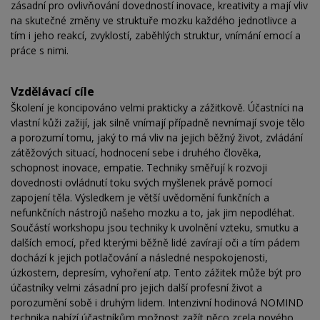
zásadní pro ovlivňování dovedností inovace, kreativity a mají vliv
na skutečné změny ve struktuře mozku každého jednotlivce a
tím i jeho reakcí, zvyklostí, zaběhlých struktur, vnímání emocí a
práce s nimi.
Vzdělávací cíle
Školení je koncipováno velmi prakticky a zážitkově. Účastníci na
vlastní kůži zažijí, jak silně vnímají případně nevnímají svoje tělo
a porozumí tomu, jaký to má vliv na jejich běžný život, zvládání
zátěžových situací, hodnocení sebe i druhého člověka,
schopnost inovace, empatie. Techniky směřují k rozvoji
dovednosti ovládnutí toku svých myšlenek právě pomocí
zapojení těla. Výsledkem je větší uvědomění funkčních a
nefunkčních nástrojů našeho mozku a to, jak jim nepodléhat.
Součástí workshopu jsou techniky k uvolnění vzteku, smutku a
dalších emocí, před kterými běžně lidé zavírají oči a tím pádem
dochází k jejich potlačování a následné nespokojenosti,
úzkostem, depresím, vyhoření atp. Tento zážitek může být pro
účastníky velmi zásadní pro jejich další profesní život a
porozumění sobě i druhým lidem. Intenzivní hodinová NOMIND
technika nabízí účastníkům možnost zažít něco zcela nového,