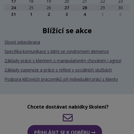
17
18
19
20
21
22
23
24
25
26
27
28
29
30
31
1
2
3
4
5
6
Blížící se akce
Slovní sebeobrana
Specifika komunikace s lidmi se syndromem demence
Základy práce s klientem s manipulativním chováním i agresí
Základy supervize a práce s reflexí v sociálních službách
Podpora klíčových pracovníků při individuální práci s klienty
Chcete dostávat nabídky školení?
PŘIHLÁSIT SE K ODBĚRU