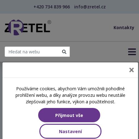
+420 734 839 966
info@zretel.cz
Kontakty
← Vzdělávání pro sociální služby
Používáme cookies, abychom Vám umožnili pohodlné
prohlížení webu, a díky analýze provozu webu neustále
Z hlavy do těla - praktický
zlepšovali jeho funkce, výkon a použitelnost.
hravý workshop pro
Přijmout vše
skutečnou změnu
Nastavení