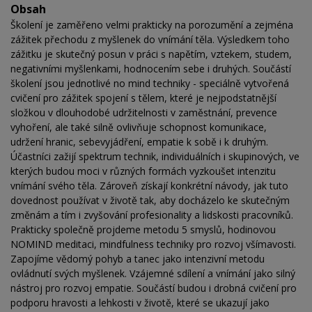
Obsah
Školení je zaměřeno velmi prakticky na porozumění a zejména
zážitek přechodu z myšlenek do vnímání těla. Výsledkem toho
zážitku je skutečný posun v práci s napětím, vztekem, studem,
negativními myšlenkami, hodnocením sebe i druhých. Součástí
školení jsou jednotlivé no mind techniky - speciálně vytvořená
cvičení pro zážitek spojení s tělem, které je nejpodstatnější
složkou v dlouhodobé udržitelnosti v zaměstnání, prevence
vyhoření, ale také silně ovlivňuje schopnost komunikace,
udržení hranic, sebevyjádření, empatie k sobě i k druhým.
Účastníci zažijí spektrum technik, individuálních i skupinových, ve
kterých budou moci v různých formách vyzkoušet intenzitu
vnímání svého těla. Zároveň získají konkrétní návody, jak tuto
dovednost používat v životě tak, aby docházelo ke skutečným
změnám a tím i zvyšování profesionality a lidskosti pracovníků.
Prakticky společně projdeme metodu 5 smyslů, hodinovou
NOMIND meditaci, mindfulness techniky pro rozvoj všímavosti.
Zapojíme vědomý pohyb a tanec jako intenzivní metodu
ovládnutí svých myšlenek. Vzájemné sdílení a vnímání jako silný
nástroj pro rozvoj empatie. Součástí budou i drobná cvičení pro
podporu hravosti a lehkosti v životě, které se ukazují jako