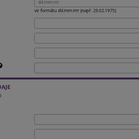
ve formátu dd.mm.rrrr (např. 29.02.1975)
DAJE
l