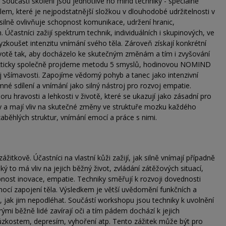
oučástí školení jsou jednotlivé no mind techniky - speciálně
ělem, které je nejpodstatnější složkou v dlouhodobé udržitelnosti v
silně ovlivňuje schopnost komunikace, udržení hranic,
 Účastníci zažijí spektrum technik, individuálních i skupinových, ve
koušet intenzitu vnímání svého těla. Zároveň získají konkrétní
ivotě tak, aby docházelo ke skutečným změnám a tím i zvyšování
 Prakticky společně projdeme metodu 5 smyslů, hodinovou NOMIND
oj všímavosti. Zapojíme vědomý pohyb a tanec jako intenzivní
é sdílení a vnímání jako silný nástroj pro rozvoj empatie.
ru hravosti a lehkosti v životě, které se ukazují jako zásadní pro
ty a mají vliv na skutečné změny ve struktuře mozku každého
, zaběhlých struktur, vnímání emocí a práce s nimi.
žitkově. Účastníci na vlastní kůži zažijí, jak silně vnímají případně
ý to má vliv na jejich běžný život, zvládání zátěžových situací,
nost inovace, empatie. Techniky směřují k rozvoji dovednosti
ocí zapojení těla. Výsledkem je větší uvědomění funkčních a
 jak jim nepodléhat. Součástí workshopu jsou techniky k uvolnění
ými běžně lidé zavírají oči a tím pádem dochází k jejich
úzkostem, depresím, vyhoření atp. Tento zážitek může být pro