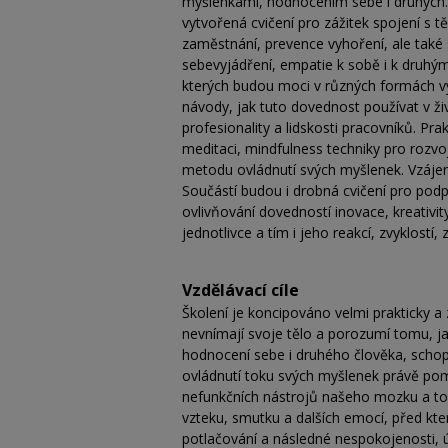
myšlenkami, hodnocením sebe i druhých. S
vytvořená cvičení pro zážitek spojení s t
zaměstnání, prevence vyhoření, ale také 
sebevyjádření, empatie k sobě i k druhým.
kterých budou moci v různých formách vyz
návody, jak tuto dovednost používat v ž
profesionality a lidskosti pracovníků.
meditaci, mindfulness techniky pro rozv
metodu ovládnutí svých myšlenek. Vzájemn
Součástí budou i drobná cvičení pro podpo
ovlivňování dovedností inovace, kreativi
jednotlivce a tím i jeho reakcí, zvyklostí
Vzdělávací cíle
Školení je koncipováno velmi prakticky a zá
nevnímají svoje tělo a porozumí tomu, jak
hodnocení sebe i druhého člověka, schop
ovládnutí toku svých myšlenek právě pom
nefunkčních nástrojů našeho mozku a to,
vzteku, smutku a dalších emocí, před kter
potlačování a následné nespokojenosti, 