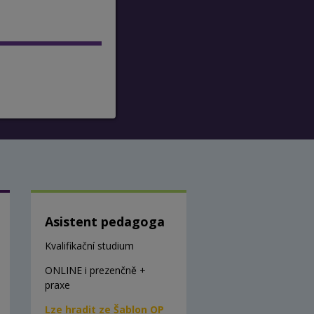
Asistent pedagoga
Kvalifikační studium
ONLINE i prezenčně +
praxe
Lze hradit ze Šablon OP