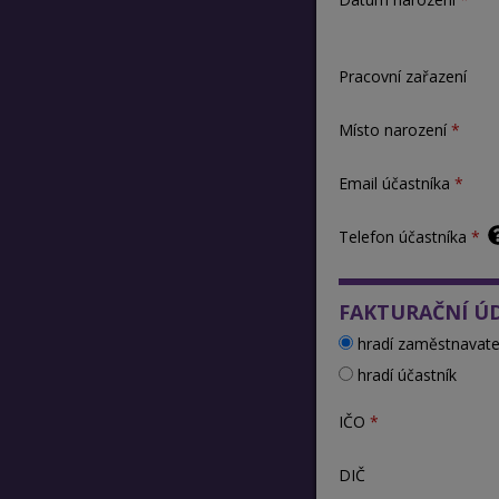
Pracovní zařazení
Místo narození
Email účastníka
Telefon účastníka
FAKTURAČNÍ Ú
hradí zaměstnavate
hradí účastník
IČO
DIČ