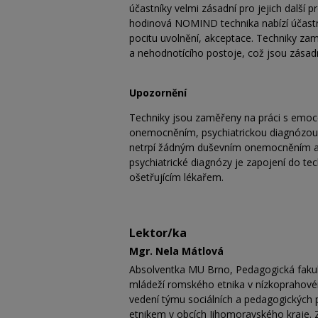
účastníky velmi zásadní pro jejich další 
hodinová NOMIND technika nabízí účastn
pocitu uvolnění, akceptace. Techniky zam
a nehodnotícího postoje, což jsou zásadn
Upozornění
Techniky jsou zaměřeny na práci s emo
onemocněním, psychiatrickou diagnózou n
netrpí žádným duševním onemocněním a j
psychiatrické diagnózy je zapojení do t
ošetřujícím lékařem.
Lektor/ka
Mgr. Nela Mátlová
Absolventka MU Brno, Pedagogická fakult
mládeží romského etnika v nízkoprahovém
vedení týmu sociálních a pedagogických
etnikem v obcích Jihomoravského kraje. 