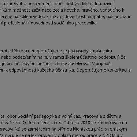
profesní život a porozumění sobě i druhým lidem. Intenzivní
íkům možnost zažít něco zcela nového, hravého, vedoucího k
ěřené na sdílení vedou k rozvoji dovednosti empatie, naslouchání
í profesionální dovednosti sociálního pracovníka.
cemi a tělem a nedoporučujeme je pro osoby s duševním
ebo podezřením na ni. V rámci školení účastníci podepisují, že
e pro ně tedy bezpečné techniky absolvovat. V případě
echnik odpovědností každého účastníka. Doporučujeme konzultaci s
a, obor Sociální pedagogika a volný čas. Pracovala s dětmi a
 zařízení IQ Roma servis, o. s. Od roku 2010 se zaměřovala na
 pracovníků se zaměřením na přímou klientskou práci s romským
Zaměřuje se na lektorování v oblasti metod práce v NZDM a v