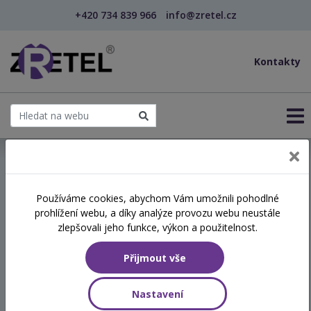
+420 734 839 966
info@zretel.cz
Kontakty
← Vzdělávání pro sociální služby
Používáme cookies, abychom Vám umožnili pohodlné
prohlížení webu, a díky analýze provozu webu neustále
Z hlavy do těla - praktický
zlepšovali jeho funkce, výkon a použitelnost.
hravý workshop pro
Přijmout vše
skutečnou změnu
Nastavení