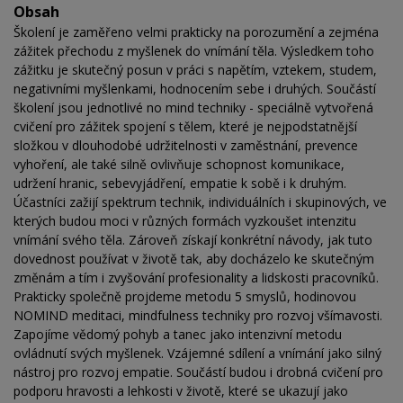
Obsah
Školení je zaměřeno velmi prakticky na porozumění a zejména
zážitek přechodu z myšlenek do vnímání těla. Výsledkem toho
zážitku je skutečný posun v práci s napětím, vztekem, studem,
negativními myšlenkami, hodnocením sebe i druhých. Součástí
školení jsou jednotlivé no mind techniky - speciálně vytvořená
cvičení pro zážitek spojení s tělem, které je nejpodstatnější
složkou v dlouhodobé udržitelnosti v zaměstnání, prevence
vyhoření, ale také silně ovlivňuje schopnost komunikace,
udržení hranic, sebevyjádření, empatie k sobě i k druhým.
Účastníci zažijí spektrum technik, individuálních i skupinových, ve
kterých budou moci v různých formách vyzkoušet intenzitu
vnímání svého těla. Zároveň získají konkrétní návody, jak tuto
dovednost používat v životě tak, aby docházelo ke skutečným
změnám a tím i zvyšování profesionality a lidskosti pracovníků.
Prakticky společně projdeme metodu 5 smyslů, hodinovou
NOMIND meditaci, mindfulness techniky pro rozvoj všímavosti.
Zapojíme vědomý pohyb a tanec jako intenzivní metodu
ovládnutí svých myšlenek. Vzájemné sdílení a vnímání jako silný
nástroj pro rozvoj empatie. Součástí budou i drobná cvičení pro
podporu hravosti a lehkosti v životě, které se ukazují jako