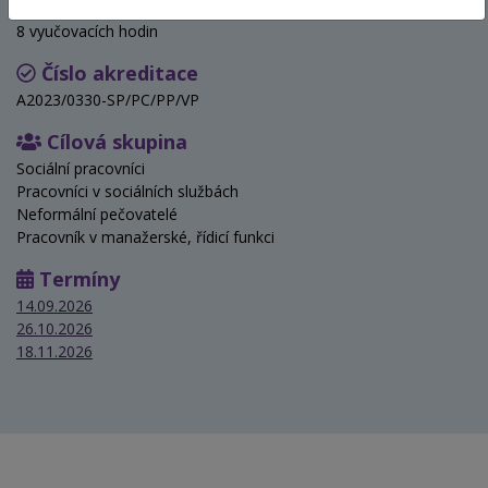
Hodinová dotace
8 vyučovacích hodin
Číslo akreditace
A2023/0330-SP/PC/PP/VP
Cílová skupina
Sociální pracovníci
Pracovníci v sociálních službách
Neformální pečovatelé
Pracovník v manažerské, řídicí funkci
Termíny
14.09.2026
26.10.2026
18.11.2026