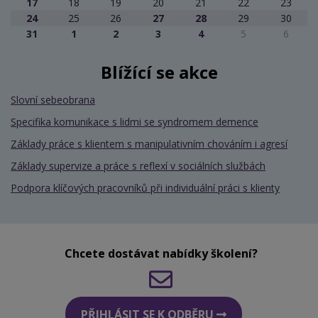
17
18
19
20
21
22
23
24
25
26
27
28
29
30
31
1
2
3
4
5
6
Blížící se akce
Slovní sebeobrana
Specifika komunikace s lidmi se syndromem demence
Základy práce s klientem s manipulativním chováním i agresí
Základy supervize a práce s reflexí v sociálních službách
Podpora klíčových pracovníků při individuální práci s klienty
Chcete dostávat nabídky školení?
PŘIHLÁSIT SE K ODBĚRU