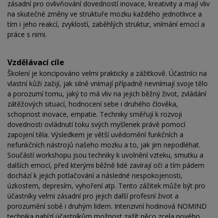
zásadní pro ovlivňování dovedností inovace, kreativity a mají vliv
na skutečné změny ve struktuře mozku každého jednotlivce a
tím i jeho reakcí, zvyklostí, zaběhlých struktur, vnímání emocí a
práce s nimi.
Vzdělávací cíle
Školení je koncipováno velmi prakticky a zážitkově. Účastníci na
vlastní kůži zažijí, jak silně vnímají případně nevnímají svoje tělo
a porozumí tomu, jaký to má vliv na jejich běžný život, zvládání
zátěžových situací, hodnocení sebe i druhého člověka,
schopnost inovace, empatie. Techniky směřují k rozvoji
dovednosti ovládnutí toku svých myšlenek právě pomocí
zapojení těla. Výsledkem je větší uvědomění funkčních a
nefunkčních nástrojů našeho mozku a to, jak jim nepodléhat.
Součástí workshopu jsou techniky k uvolnění vzteku, smutku a
dalších emocí, před kterými běžně lidé zavírají oči a tím pádem
dochází k jejich potlačování a následné nespokojenosti,
úzkostem, depresím, vyhoření atp. Tento zážitek může být pro
účastníky velmi zásadní pro jejich další profesní život a
porozumění sobě i druhým lidem. Intenzivní hodinová NOMIND
technika nabízí účastníkům možnost zažít něco zcela nového,