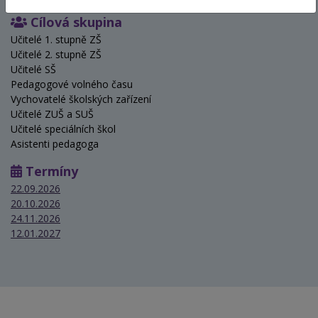
Cílová skupina
Učitelé 1. stupně ZŠ
Učitelé 2. stupně ZŠ
Učitelé SŠ
Pedagogové volného času
Vychovatelé školských zařízení
Učitelé ZUŠ a SUŠ
Učitelé speciálních škol
Asistenti pedagoga
Termíny
22.09.2026
20.10.2026
24.11.2026
12.01.2027