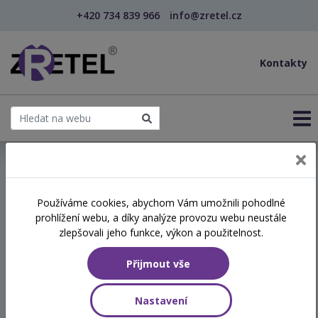
+420 734 839 966
info@zretel.cz
Kontakty
← Vzdělávání pro učitele - DVPP
Používáme cookies, abychom Vám umožnili pohodlné
šablony
prohlížení webu, a díky analýze provozu webu neustále
Aktivity pro trénink paměti
zlepšovali jeho funkce, výkon a použitelnost.
a pozornosti (webinář)
Přijmout vše
Hodinová dotace
Nastavení
8 vyučovacích hodin