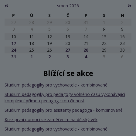
srpen 2026
P
Ú
S
Č
P
S
N
27
28
29
30
31
1
2
3
4
5
6
7
8
9
10
11
12
13
14
15
16
17
18
19
20
21
22
23
24
25
26
27
28
29
30
31
1
2
3
4
5
6
Blížící se akce
Studium pedagogiky pro vychovatele - kombinované
Studium pedagogiky pro pedagogy volného času vykonávající
komplexní přímou pedagogickou činnost
Studium pedagogiky pro asistenty pedagoga - kombinované
Kurz první pomoci se zaměřením na dětský věk
Studium pedagogiky pro vychovatele - kombinované