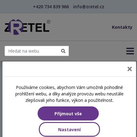
+420 734 839 966
info@zretel.cz
Kontakty
← Aktivity pro trénink paměti a pozornosti (webinář)
Používáme cookies, abychom Vám umožnili pohodlné
šablony
prohlížení webu, a díky analýze provozu webu neustále
Aktivity pro trénink paměti
zlepšovali jeho funkce, výkon a použitelnost.
a pozornosti (webinář)
Přijmout vše
Termín
Nastavení
24.11.2026