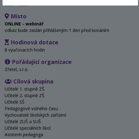
8:00 - 15:30
Místo
ONLINE - webinář
odkaz bude zaslán přihlášeným 1 den před konáním
Hodinová dotace
8 vyučovacích hodin
Pořádající organizace
Zřetel, s.r.o.
Cílová skupina
Učitelé 1. stupně ZŠ
Učitelé 2. stupně ZŠ
Učitelé SŠ
Pedagogové volného času
Vychovatelé školských zařízení
Učitelé ZUŠ a SUŠ
Učitelé speciálních škol
Asistenti pedagoga