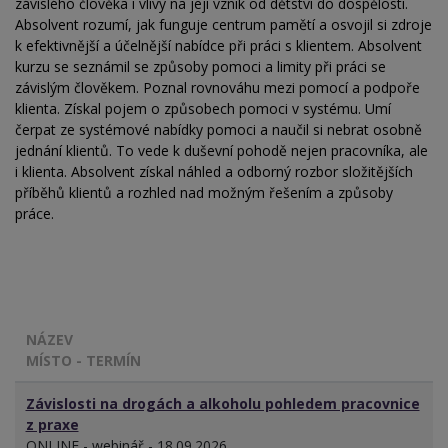
závislého člověka i vlivy na její vznik od dětství do dospělosti.
Absolvent rozumí, jak funguje centrum pamětí a osvojil si zdroje
k efektivnější a účelnější nabídce při práci s klientem. Absolvent
kurzu se seznámil se způsoby pomoci a limity při práci se
závislým člověkem. Poznal rovnováhu mezi pomocí a podpoře
klienta. Získal pojem o způsobech pomoci v systému. Umí
čerpat ze systémové nabídky pomoci a naučil si nebrat osobně
jednání klientů. To vede k duševní pohodě nejen pracovníka, ale
i klienta. Absolvent získal náhled a odborný rozbor složitějších
příběhů klientů a rozhled nad možným řešením a způsoby
práce.
NÁZEV
MÍSTO - TERMÍN
Závislosti na drogách a alkoholu pohledem pracovnice
z praxe
ONLINE - webinář - 18.09.2026