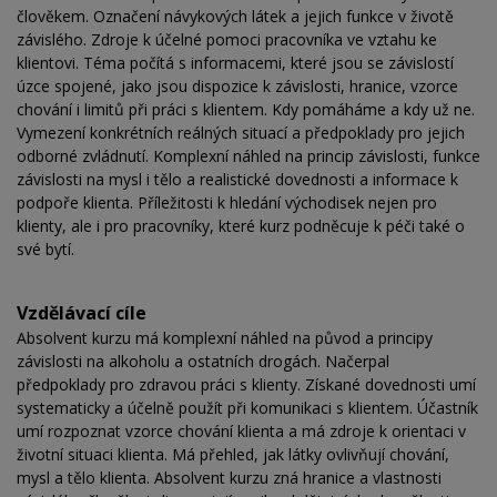
člověkem. Označení návykových látek a jejich funkce v životě
závislého. Zdroje k účelné pomoci pracovníka ve vztahu ke
klientovi. Téma počítá s informacemi, které jsou se závislostí
úzce spojené, jako jsou dispozice k závislosti, hranice, vzorce
chování i limitů při práci s klientem. Kdy pomáháme a kdy už ne.
Vymezení konkrétních reálných situací a předpoklady pro jejich
odborné zvládnutí. Komplexní náhled na princip závislosti, funkce
závislosti na mysl i tělo a realistické dovednosti a informace k
podpoře klienta. Příležitosti k hledání východisek nejen pro
klienty, ale i pro pracovníky, které kurz podněcuje k péči také o
své bytí.
Vzdělávací cíle
Absolvent kurzu má komplexní náhled na původ a principy
závislosti na alkoholu a ostatních drogách. Načerpal
předpoklady pro zdravou práci s klienty. Získané dovednosti umí
systematicky a účelně použít při komunikaci s klientem. Účastník
umí rozpoznat vzorce chování klienta a má zdroje k orientaci v
životní situaci klienta. Má přehled, jak látky ovlivňují chování,
mysl a tělo klienta. Absolvent kurzu zná hranice a vlastnosti