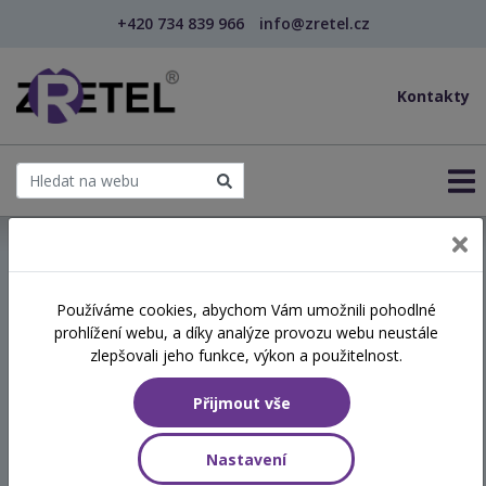
+420 734 839 966
info@zretel.cz
Kontakty
← Vzdělávání pro sociální služby
Používáme cookies, abychom Vám umožnili pohodlné
prohlížení webu, a díky analýze provozu webu neustále
Závislosti na drogách a
zlepšovali jeho funkce, výkon a použitelnost.
alkoholu pohledem
Přijmout vše
pracovnice z praxe
Nastavení