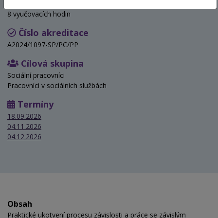
Hodinová dotace
8 vyučovacích hodin
Číslo akreditace
A2024/1097-SP/PC/PP
Cílová skupina
Sociální pracovníci
Pracovníci v sociálních službách
Termíny
18.09.2026
04.11.2026
04.12.2026
Obsah
Praktické ukotvení procesu závislosti a práce se závislým