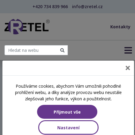
+420 734 839 966
info@zretel.cz
Kontakty
← Závislosti na drogách a alkoholu pohledem praco...
Používáme cookies, abychom Vám umožnili pohodlné
prohlížení webu, a díky analýze provozu webu neustále
Závislosti na drogách a
zlepšovali jeho funkce, výkon a použitelnost.
alkoholu pohledem
Přijmout vše
pracovnice z praxe
Nastavení