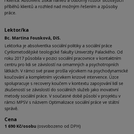
i klienta. Absolvent získal náhled a odborný rozbor složitějších
příběhů klientů a rozhled nad možným řešením a způsoby
práce.
Lektor/ka
Bc. Martina Fousková, DiS.
Lektorka je absolventka sociální politiky a sociální práce
Cyrilometodějské teologické fakulty Univerzity Palackého. Od
roku 2017 působila v pozici sociální pracovnice v kontaktním
centru pro lidi se závislostí na omamných a psychotropních
látkách. V rámci své praxe prošla výcvikem na psychodynamické
koučování a kompletním výcvikem krizové intervence. Úzce
spolupracuje s recovery koučem v kontextu zapojování lidí se
zkušeností se závislostí do sociálních služeb jako inovativní
metody sociální práce. V současné době působí v projektu v
rámci MPSV s názvem Optimalizace sociální práce ve státní
správě.
Cena
1 690 Kč/osobu
(osvobozeno od DPH)