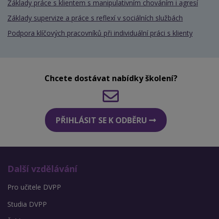
Základy práce s klientem s manipulativním chováním i agresí
Základy supervize a práce s reflexí v sociálních službách
Podpora klíčových pracovníků při individuální práci s klienty
Chcete dostávat nabídky školení?
PŘIHLÁSIT SE K ODBĚRU
Další vzdělávání
Pro učitele DVPP
Studia DVPP