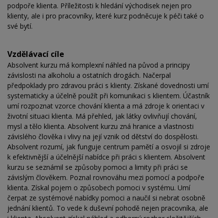
podpoře klienta. Příležitosti k hledání východisek nejen pro
klienty, ale i pro pracovníky, které kurz podněcuje k péči také o
své bytí.
Vzdělávací cíle
Absolvent kurzu má komplexní náhled na původ a principy
závislosti na alkoholu a ostatních drogách. Načerpal
předpoklady pro zdravou práci s klienty. Získané dovednosti umí
systematicky a účelně použít při komunikaci s klientem. Účastník
umí rozpoznat vzorce chování klienta a má zdroje k orientaci v
životní situaci klienta. Má přehled, jak látky ovlivňují chování,
mysl a tělo klienta. Absolvent kurzu zná hranice a vlastnosti
závislého člověka i vlivy na její vznik od dětství do dospělosti.
Absolvent rozumí, jak funguje centrum pamětí a osvojil si zdroje
k efektivnější a účelnější nabídce při práci s klientem. Absolvent
kurzu se seznámil se způsoby pomoci a limity při práci se
závislým člověkem. Poznal rovnováhu mezi pomocí a podpoře
klienta. Získal pojem o způsobech pomoci v systému. Umí
čerpat ze systémové nabídky pomoci a naučil si nebrat osobně
jednání klientů. To vede k duševní pohodě nejen pracovníka, ale