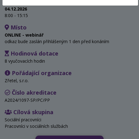
Termín
04.12.2026
8:00 - 15:15
Místo
ONLINE - webinář
odkaz bude zaslán přihlášeným 1 den před konáním
Hodinová dotace
8 vyučovacích hodin
Pořádající organizace
Zřetel, s.r.o.
Číslo akreditace
A2024/1097-SP/PC/PP
Cílová skupina
Sociální pracovníci
Pracovníci v sociálních službách