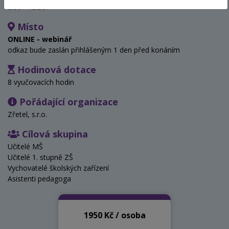
8:00 - 15:30
Místo
ONLINE - webinář
odkaz bude zaslán přihlášeným 1 den před konáním
Hodinová dotace
8 vyučovacích hodin
Pořádající organizace
Zřetel, s.r.o.
Cílová skupina
Učitelé MŠ
Učitelé 1. stupně ZŠ
Vychovatelé školských zařízení
Asistenti pedagoga
1950 Kč / osoba