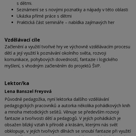
s dětmi.
Seznámení se s novými poznatky a nápady v této oblasti
Ukázka přímé práce s dětmi
Praktická část semináře – nabídka zajímavých her
Vzdělávací cíle
Začlenění a využití tvořivé hry ve výchovně vzdělávacím procesu
dětí a její využití k poznávání okolního světa, rozvoji
komunikace, pohybových dovedností, fantazie i logického
myšlení, s vhodným začleněním do projektů ŠVP.
Lektor/ka
Lena Banszel Freyová
Původně pedagožka, nyní lektorka dalšího vzdělávání
pedagogických pracovníků a autorka několika pohádkových knih
a mnoha metodických sešitů. Věnuje se především rozvoji
fantazie a tvořivosti dětí a pedagogů. V jejích pohádkách je
obsažen blízký vztah k přírodě a krásám, kterými nás svět
obklopuje, v jejích tvořivých dílnách se snoubí fantazie při využití