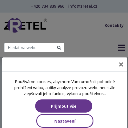
+420 734 839 966
info@zretel.cz
Kontakty
← Tvořivá hra v MŠ a její začlenění do ŠVP (webinář)
Používáme cookies, abychom Vám umožnili pohodlné
šablony
prohlížení webu, a díky analýze provozu webu neustále
Tvořivá hra v MŠ a její
zlepšovali jeho funkce, výkon a použitelnost.
začlenění do ŠVP (webinář)
Přijmout vše
Termín
Nastavení
09.06.2026