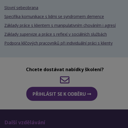
Slovní sebeobrana
Specifika komunikace s lidmi se syndromem demence
Základy práce s klientem s manipulativním chováním i agresí
Základy supervize a práce s reflexí v sociálních službách
Podpora klíčových pracovníků při individuální práci s klienty
Chcete dostávat nabídky školení?
PŘIHLÁSIT SE K ODBĚRU
Další vzdělávání