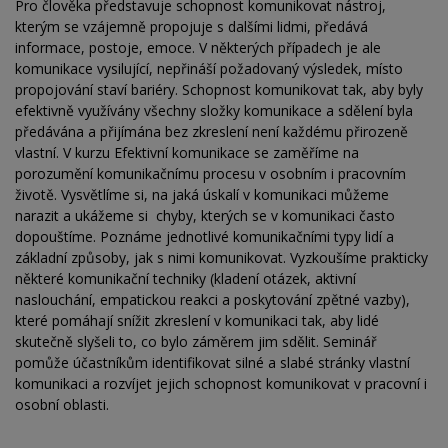
Pro člověka představuje schopnost komunikovat nástroj,
kterým se vzájemně propojuje s dalšími lidmi, předává
informace, postoje, emoce. V některých případech je ale
komunikace vysilující, nepřináší požadovaný výsledek, místo
propojování staví bariéry. Schopnost komunikovat tak, aby byly
efektivně využívány všechny složky komunikace a sdělení byla
předávána a přijímána bez zkreslení není každému přirozeně
vlastní. V kurzu Efektivní komunikace se zaměříme na
porozumění komunikačnímu procesu v osobním i pracovním
životě. Vysvětlíme si, na jaká úskalí v komunikaci můžeme
narazit a ukážeme si chyby, kterých se v komunikaci často
dopouštíme. Poznáme jednotlivé komunikačními typy lidí a
základní způsoby, jak s nimi komunikovat. Vyzkoušíme prakticky
některé komunikační techniky (kladení otázek, aktivní
naslouchání, empatickou reakci a poskytování zpětné vazby),
které pomáhají snížit zkreslení v komunikaci tak, aby lidé
skutečně slyšeli to, co bylo záměrem jim sdělit. Seminář
pomůže účastníkům identifikovat silné a slabé stránky vlastní
komunikaci a rozvíjet jejich schopnost komunikovat v pracovní i
osobní oblasti.