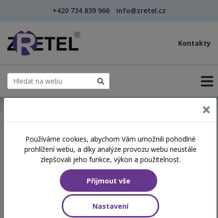
+420 734 839 966
info@zretel.cz
Kontakty
← Vzdělávání pro sociální služby
Používáme cookies, abychom Vám umožnili pohodlné
prohlížení webu, a díky analýze provozu webu neustále
Efektivní komunikace
zlepšovali jeho funkce, výkon a použitelnost.
Přijmout vše
Hodinová dotace
8 vyučovacích hodin
Nastavení
Číslo akreditace