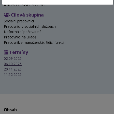
A2025/1185-SP/PC/VP/PP
Cílová skupina
Sociální pracovníci
Pracovníci v sociálních službách
Neformální pečovatelé
Pracovníci na úřadě
Pracovník v manažerské, řídicí funkci
Termíny
02.09.2026
06.10.2026
20.11.2026
11.12.2026
Obsah