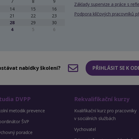
7
8
9
Základy supervize a práce s refle
14
15
16
Podpora klíčových pracovníků při 
21
22
23
28
29
30
4
5
6
stávat nabídky školení?
PŘIHLÁSIT SE K O
tudia DVPP
Rekvalifikační kurzy
kolní metodik prevence
Kvalifikační kurz pro pracovníky
v sociálních službách
oordinátor ŠVP
Vychovatel
ýchovný poradce