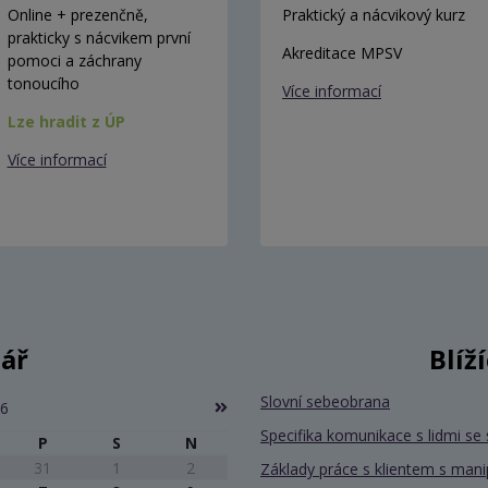
Online + prezenčně,
Praktický a nácvikový kurz
prakticky s nácvikem první
Akreditace MPSV
pomoci a záchrany
tonoucího
Více informací
Lze hradit z ÚP
Více informací
ář
Blíž
Slovní sebeobrana
26
Specifika komunikace s lidmi 
P
S
N
31
1
2
Základy práce s klientem s mani