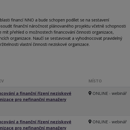
oblasti financí NNO a bude schopen podílet se na sestavení
soudit finanční náročnost plánovaného projektu včetně schopnosti
 mít přehled o možnostech financování činnosti organizace,
nancích organizace. Naučí se sestavovat a vyhodnocovat pravidelný
ržitelnosti vlastní činnosti neziskové organizace.
EV
MÍSTO
ncování a finanční řízení neziskové
ONLINE - webinář
nizace pro nefinanční manažery
ncování a finanční řízení neziskové
ONLINE - webinář
nizace pro nefinanční manažery