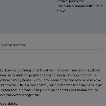
Sociální pracovníci
Pracovník v manažerské, řídicí
funkci
Seznam termínů
b, kteří se potřebují orientovat ve financování nestátní neziskové
meni se základními pojmy finančního světa, tvorbou rozpočtu a
 a dotačními systémy. Budou provedeni dotačním rokem neziskové
lnosti provozu NNO a možnostmi, jak předcházet finančně náročným
ení organizace a navazuje nejen na každodenní život manažera, ale i
ické plánování v organizaci).
oucí služeb.