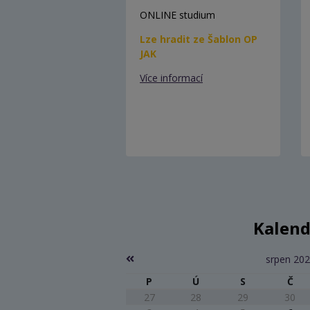
ONLINE studium
Lze hradit ze Šablon OP
JAK
Více informací
Kalend
srpen 20
P
Ú
S
Č
27
28
29
30