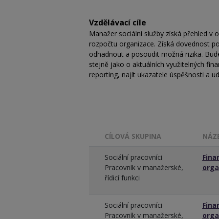
Vzdělávací cíle
Manažer sociální služby získá přehled v 
rozpočtu organizace. Získá dovednost po
odhadnout a posoudit možná rizika. Bude
stejně jako o aktuálních využitelných fi
reporting, najít ukazatele úspěšnosti a ud
CÍLOVÁ SKUPINA
NÁZ
Sociální pracovníci
Fina
Pracovník v manažerské,
orga
řídicí funkci
Sociální pracovníci
Fina
Pracovník v manažerské,
orga