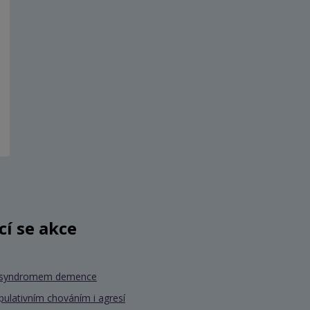
ící se akce
se syndromem demence
pulativním chováním i agresí