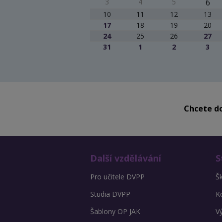
3
4
5
6
10
11
12
13
17
18
19
20
24
25
26
27
31
1
2
3
Chcete do
Další vzdělávání
S
Pro učitele DVPP
Š
Studia DVPP
K
Šablony OP JAK
V