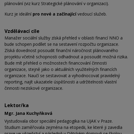
plánování (viz kurz Strategické plánování v organizaci).
Kurz je ideální
pro nové a začínající
vedoucí služeb.
Vzdělávací cíle
Manažer sociální služby získá přehled v oblasti financí NNO a
bude schopen podílet se na sestavení rozpočtu organizace.
Získá dovednost posoudit finanční náročnost plánovaného
projektu včetně schopnosti odhadnout a posoudit možná rizika.
Bude mít přehled o možnostech financování činnosti
organizace, stejně jako o aktuálních využitelných financích
organizace. Naučí se sestavovat a vyhodnocovat pravidelný
reporting, najít ukazatele úspěšnosti a udržitelnosti vlastní
činnosti neziskové organizace.
Lektor/ka
Mgr. Jana Kuchyňková
Vystudovala obor speciální pedagogika na UJAK v Praze.
Studium zaměřovala zejména na etopedii, ke které ji zavedla
praxe ve vězeňství a následně v Dětském domově se školou