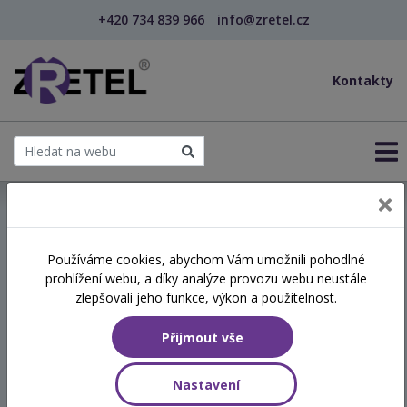
+420 734 839 966
info@zretel.cz
Kontakty
← Financování a finanční řízení neziskové organiz...
Používáme cookies, abychom Vám umožnili pohodlné
prohlížení webu, a díky analýze provozu webu neustále
Financování a finanční
zlepšovali jeho funkce, výkon a použitelnost.
řízení neziskové organizace
Přijmout vše
pro nefinanční manažery
Nastavení