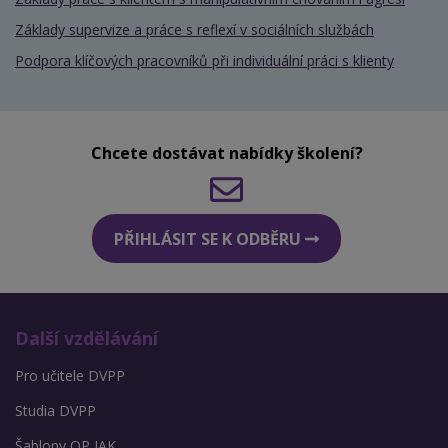
Základy supervize a práce s reflexí v sociálních službách
Podpora klíčových pracovníků při individuální práci s klienty
Chcete dostávat nabídky školení?
PŘIHLÁSIT SE K ODBĚRU
Další vzdělávání
Pro učitele DVPP
Studia DVPP
Šablony OP JAK