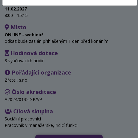
Termín
11.02.2027
8:00 - 15:15
Místo
ONLINE - webinář
odkaz bude zaslán přihlášeným 1 den před konáním
Hodinová dotace
8 vyučovacích hodin
Pořádající organizace
Zřetel, s.r.o.
Číslo akreditace
A2024/0132-SP/VP
Cílová skupina
Sociální pracovníci
Pracovník v manažerské, řídicí funkci