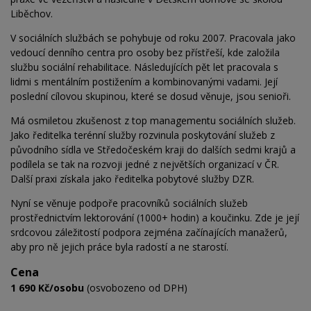
Liběchov.
V sociálních službách se pohybuje od roku 2007. Pracovala jako
vedoucí denního centra pro osoby bez přístřeší, kde založila
službu sociální rehabilitace. Následujících pět let pracovala s
lidmi s mentálním postižením a kombinovanými vadami. Její
poslední cílovou skupinou, které se dosud věnuje, jsou senioři.
Má osmiletou zkušenost z top managementu sociálních služeb.
Jako ředitelka terénní služby rozvinula poskytování služeb z
původního sídla ve Středočeském kraji do dalších sedmi krajů a
podílela se tak na rozvoji jedné z největších organizací v ČR.
Další praxi získala jako ředitelka pobytové služby DZR.
Nyní se věnuje podpoře pracovníků sociálních služeb
prostřednictvím lektorování (1000+ hodin) a koučinku. Zde je její
srdcovou záležitostí podpora zejména začínajících manažerů,
aby pro ně jejich práce byla radostí a ne starostí.
Cena
1 690 Kč/osobu
(osvobozeno od DPH)