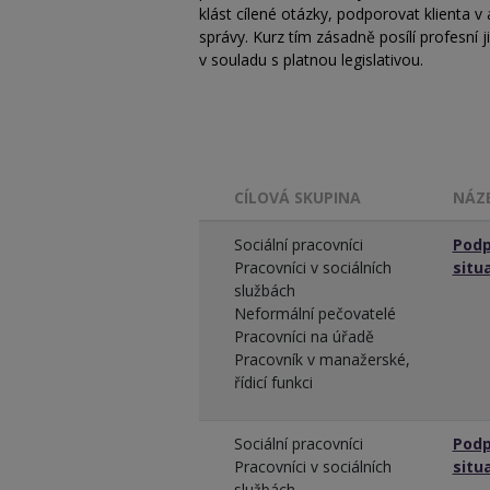
klást cílené otázky, podporovat klienta v
správy. Kurz tím zásadně posílí profesní 
v souladu s platnou legislativou.
CÍLOVÁ SKUPINA
NÁZ
Sociální pracovníci
Podp
Pracovníci v sociálních
situ
službách
Neformální pečovatelé
Pracovníci na úřadě
Pracovník v manažerské,
řídicí funkci
Sociální pracovníci
Podp
Pracovníci v sociálních
situ
službách