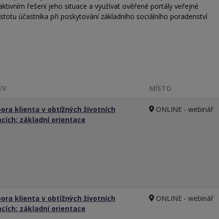
 aktivním řešení jeho situace a využívat ověřené portály veřejné
jistotu účastníka při poskytování základního sociálního poradenství
EV
MÍSTO
ora klienta v obtížných životních
ONLINE - webinář
acích: základní orientace
ora klienta v obtížných životních
ONLINE - webinář
acích: základní orientace