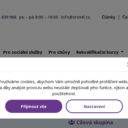
 839 966
po – pá 8:00 – 16:00
info@zretel.cz
Články
|
Ča
Pro sociální služby
Pro chůvy
Rekvalifikační kurzy
odpora klienta v obtížných životních situacích: základní orientace
Používáme cookies, abychom Vám umožnili pohodlné prohlížení webu
a díky analýze provozu webu neustále zlepšovali jeho funkce, výkon 
obtížných životních situacích:
použitelnost.
Přijmout vše
Nastavení
Cílová skupina