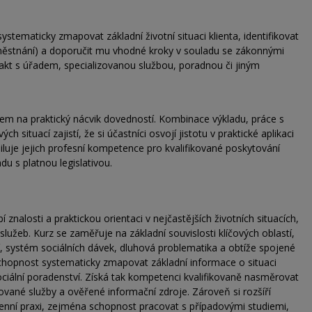
stematicky zmapovat základní životní situaci klienta, identifikovat
zaměstnání) a doporučit mu vhodné kroky v souladu se zákonnými
akt s úřadem, specializovanou službou, poradnou či jiným
zem na praktický nácvik dovedností. Kombinace výkladu, práce s
 situací zajistí, že si účastníci osvojí jistotu v praktické aplikaci
siluje jejich profesní kompetence pro kvalifikované poskytování
du s platnou legislativou.
 znalosti a praktickou orientaci v nejčastějších životních situacích,
h služeb. Kurz se zaměřuje na základní souvislosti klíčových oblastí,
, systém sociálních dávek, dluhová problematika a obtíže spojené
chopnost systematicky zmapovat základní informace o situaci
sociální poradenství. Získá tak kompetenci kvalifikovaně nasměrovat
izované služby a ověřené informační zdroje. Zároveň si rozšíří
denní praxi, zejména schopnost pracovat s případovými studiemi,