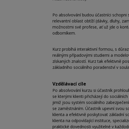
Po absolvování budou účastníci schopni sy
relevantní oblast obtíží (dávky, dluhy, 
možnostmi své profese, ať už jde o kont
odborníkem.
Kurz probíhá interaktivní formou, s důra
reálnými případovými studiemi a modelových
získaných znalostí. Kurz tak efektivně po
základního sociálního poradenství v soula
Vzdělávací cíle
Po absolvování kurzu si účastník prohloubí
se kterými klienti přicházejí do sociálníc
jimiž jsou systém sociálního zabezpečení
se zaměstnáním. Účastník upevní svou s
klienta a efektivně poskytovat základní 
klienta na odpovídající instituce, special
praktické dovednosti využitelné v každo