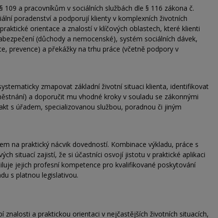
§ 109 a pracovníkům v sociálních službách dle § 116 zákona č.
iální poradenství a podporují klienty v komplexních životních
aktické orientace a znalostí v klíčových oblastech, které klienti
 zabezpečení (důchody a nemocenské), systém sociálních dávek,
ce, prevence) a překážky na trhu práce (včetně podpory v
stematicky zmapovat základní životní situaci klienta, identifikovat
zaměstnání) a doporučit mu vhodné kroky v souladu se zákonnými
akt s úřadem, specializovanou službou, poradnou či jiným
zem na praktický nácvik dovedností. Kombinace výkladu, práce s
 situací zajistí, že si účastníci osvojí jistotu v praktické aplikaci
siluje jejich profesní kompetence pro kvalifikované poskytování
du s platnou legislativou.
 znalosti a praktickou orientaci v nejčastějších životních situacích,