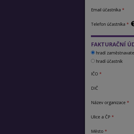
Email účastníka
Telefon účastníka
FAKTURAČNÍ Ú
hradí zaměstnavate
hradí účastník
IČO
DIČ
Název organizace
Ulice a ČP
Město