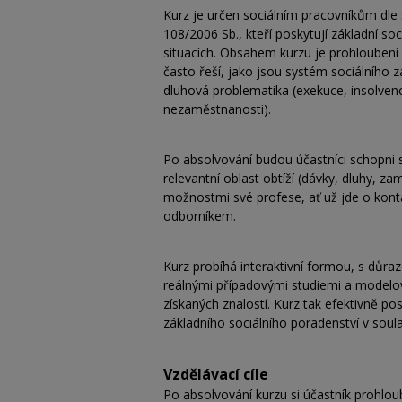
Kurz je určen sociálním pracovníkům dle 
108/2006 Sb., kteří poskytují základní soc
situacích. Obsahem kurzu je prohloubení pr
často řeší, jako jsou systém sociálního
dluhová problematika (exekuce, insolven
nezaměstnanosti).
Po absolvování budou účastníci schopni sy
relevantní oblast obtíží (dávky, dluhy, 
možnostmi své profese, ať už jde o kont
odborníkem.
Kurz probíhá interaktivní formou, s důra
reálnými případovými studiemi a modelových
získaných znalostí. Kurz tak efektivně po
základního sociálního poradenství v soula
Vzdělávací cíle
Po absolvování kurzu si účastník prohloubí