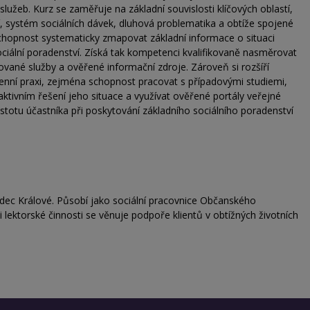
h služeb. Kurz se zaměřuje na základní souvislosti klíčových oblastí,
, systém sociálních dávek, dluhová problematika a obtíže spojené
chopnost systematicky zmapovat základní informace o situaci
sociální poradenství. Získá tak kompetenci kvalifikovaně nasměrovat
izované služby a ověřené informační zdroje. Zároveň si rozšíří
denní praxi, zejména schopnost pracovat s případovými studiemi,
 aktivním řešení jeho situace a využívat ověřené portály veřejné
jistotu účastníka při poskytování základního sociálního poradenství
adec Králové. Působí jako sociální pracovnice Občanského
 lektorské činnosti se věnuje podpoře klientů v obtížných životních