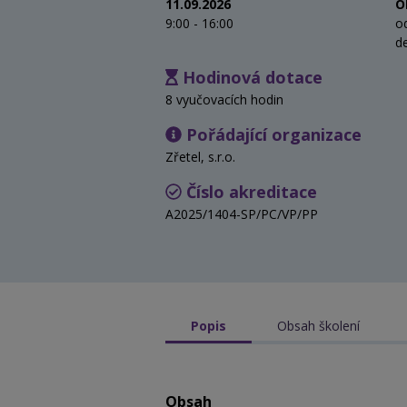
11.09.2026
O
9:00 - 16:00
o
d
Hodinová dotace
8 vyučovacích hodin
Pořádající organizace
Zřetel, s.r.o.
Číslo akreditace
A2025/1404-SP/PC/VP/PP
Popis
Obsah školení
Obsah