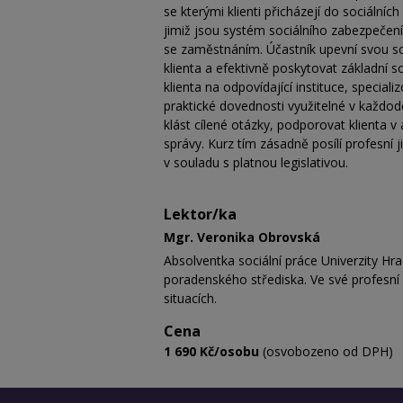
se kterými klienti přicházejí do sociálníc
jimiž jsou systém sociálního zabezpečení
se zaměstnáním. Účastník upevní svou s
klienta a efektivně poskytovat základní 
klienta na odpovídající instituce, special
praktické dovednosti využitelné v každo
klást cílené otázky, podporovat klienta v
správy. Kurz tím zásadně posílí profesní 
v souladu s platnou legislativou.
Lektor/ka
Mgr. Veronika Obrovská
Absolventka sociální práce Univerzity Hr
poradenského střediska. Ve své profesní i
situacích.
Cena
1 690 Kč/osobu
(osvobozeno od DPH)