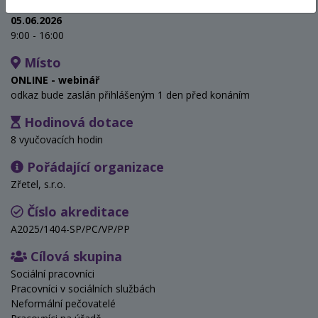
Termín
05.06.2026
9:00 - 16:00
Místo
ONLINE - webinář
odkaz bude zaslán přihlášeným 1 den před konáním
Hodinová dotace
8 vyučovacích hodin
Pořádající organizace
Zřetel, s.r.o.
Číslo akreditace
A2025/1404-SP/PC/VP/PP
Cílová skupina
Sociální pracovníci
Pracovníci v sociálních službách
Neformální pečovatelé