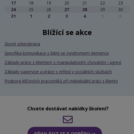
17
18
19
20
21
22
23
24
25
26
27
28
29
30
31
1
2
3
4
5
6
Blížící se akce
Slovní sebeobrana
Specifika komunikace s lidmi se syndromem demence
Základy práce s klientem s manipulativním chováním i agresí
Základy supervize a práce s reflexí v sociálních službách
Podpora klíčových pracovníků při individuální práci s klienty
Chcete dostávat nabídky školení?