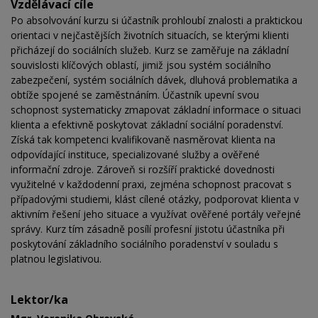
Vzdělávací cíle
Po absolvování kurzu si účastník prohloubí znalosti a praktickou
orientaci v nejčastějších životních situacích, se kterými klienti
přicházejí do sociálních služeb. Kurz se zaměřuje na základní
souvislosti klíčových oblastí, jimiž jsou systém sociálního
zabezpečení, systém sociálních dávek, dluhová problematika a
obtíže spojené se zaměstnáním. Účastník upevní svou
schopnost systematicky zmapovat základní informace o situaci
klienta a efektivně poskytovat základní sociální poradenství.
Získá tak kompetenci kvalifikovaně nasměrovat klienta na
odpovídající instituce, specializované služby a ověřené
informační zdroje. Zároveň si rozšíří praktické dovednosti
využitelné v každodenní praxi, zejména schopnost pracovat s
případovými studiemi, klást cílené otázky, podporovat klienta v
aktivním řešení jeho situace a využívat ověřené portály veřejné
správy. Kurz tím zásadně posílí profesní jistotu účastníka při
poskytování základního sociálního poradenství v souladu s
platnou legislativou.
Lektor/ka