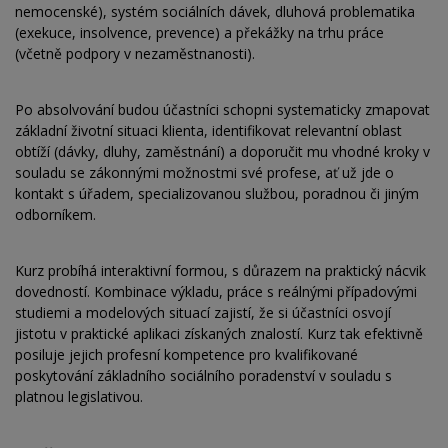
nemocenské), systém sociálních dávek, dluhová problematika
(exekuce, insolvence, prevence) a překážky na trhu práce
(včetně podpory v nezaměstnanosti).
Po absolvování budou účastníci schopni systematicky zmapovat
základní životní situaci klienta, identifikovat relevantní oblast
obtíží (dávky, dluhy, zaměstnání) a doporučit mu vhodné kroky v
souladu se zákonnými možnostmi své profese, ať už jde o
kontakt s úřadem, specializovanou službou, poradnou či jiným
odborníkem.
Kurz probíhá interaktivní formou, s důrazem na praktický nácvik
dovedností. Kombinace výkladu, práce s reálnými případovými
studiemi a modelových situací zajistí, že si účastníci osvojí
jistotu v praktické aplikaci získaných znalostí. Kurz tak efektivně
posiluje jejich profesní kompetence pro kvalifikované
poskytování základního sociálního poradenství v souladu s
platnou legislativou.