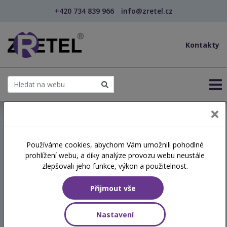
+420 734 839 966
info@zretel.cz
Kontakty
← Podpora klienta v obtížných životních situacích...
Používáme cookies, abychom Vám umožnili pohodlné
prohlížení webu, a díky analýze provozu webu neustále
Podpora klienta v obtížných
zlepšovali jeho funkce, výkon a použitelnost.
životních situacích: základní
Přijmout vše
orientace
Nastavení