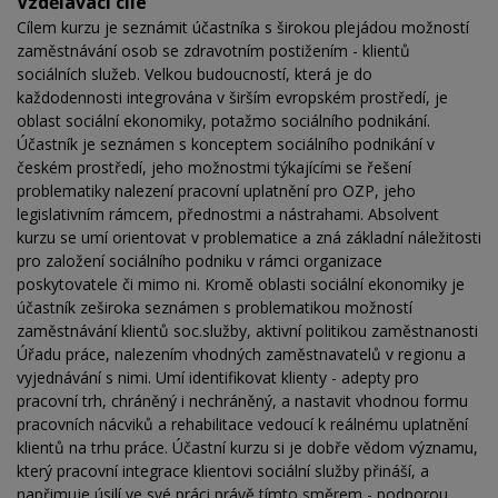
Vzdělávací cíle
Cílem kurzu je seznámit účastníka s širokou plejádou možností
zaměstnávání osob se zdravotním postižením - klientů
sociálních služeb. Velkou budoucností, která je do
každodennosti integrována v širším evropském prostředí, je
oblast sociální ekonomiky, potažmo sociálního podnikání.
Účastník je seznámen s konceptem sociálního podnikání v
českém prostředí, jeho možnostmi týkajícími se řešení
problematiky nalezení pracovní uplatnění pro OZP, jeho
legislativním rámcem, přednostmi a nástrahami. Absolvent
kurzu se umí orientovat v problematice a zná základní náležitosti
pro založení sociálního podniku v rámci organizace
poskytovatele či mimo ni. Kromě oblasti sociální ekonomiky je
účastník zeširoka seznámen s problematikou možností
zaměstnávání klientů soc.služby, aktivní politikou zaměstnanosti
Úřadu práce, nalezením vhodných zaměstnavatelů v regionu a
vyjednávání s nimi. Umí identifikovat klienty - adepty pro
pracovní trh, chráněný i nechráněný, a nastavit vhodnou formu
pracovních nácviků a rehabilitace vedoucí k reálnému uplatnění
klientů na trhu práce. Účastní kurzu si je dobře vědom významu,
který pracovní integrace klientovi sociální služby přináší, a
napřimuje úsilí ve své práci právě tímto směrem - podporou