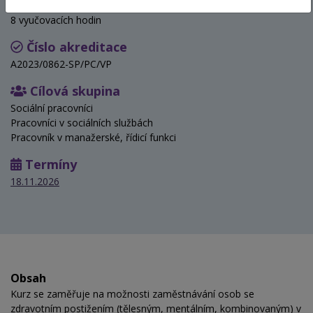
Hodinová dotace
8 vyučovacích hodin
Číslo akreditace
A2023/0862-SP/PC/VP
Cílová skupina
Sociální pracovníci
Pracovníci v sociálních službách
Pracovník v manažerské, řídicí funkci
Termíny
18.11.2026
Obsah
Kurz se zaměřuje na možnosti zaměstnávání osob se
zdravotním postižením (tělesným, mentálním, kombinovaným) v