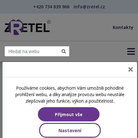
+420 734 839 966
info@zretel.cz
Kontakty
← Vzdělávání pro sociální služby
Používáme cookies, abychom Vám umožnili pohodlné
prohlížení webu, a díky analýze provozu webu neustále
Sociální ekonomika a
zlepšovali jeho funkce, výkon a použitelnost.
zaměstnávání osob se
Přijmout vše
zdravotním postižením
Nastavení