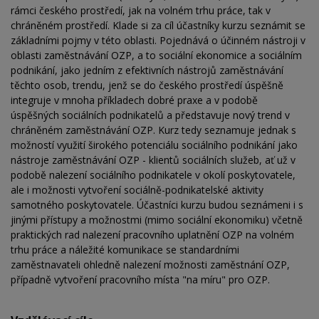
rámci českého prostředí, jak na volném trhu práce, tak v
chráněném prostředí. Klade si za cíl účastníky kurzu seznámit se
základními pojmy v této oblasti. Pojednává o účinném nástroji v
oblasti zaměstnávání OZP, a to sociální ekonomice a sociálním
podnikání, jako jedním z efektivních nástrojů zaměstnávání
těchto osob, trendu, jenž se do českého prostředí úspěšně
integruje v mnoha příkladech dobré praxe a v podobě
úspěšných sociálních podnikatelů a představuje nový trend v
chráněném zaměstnávání OZP. Kurz tedy seznamuje jednak s
možností využití širokého potenciálu sociálního podnikání jako
nástroje zaměstnávání OZP - klientů sociálních služeb, ať už v
podobě nalezení sociálního podnikatele v okolí poskytovatele,
ale i možnosti vytvoření sociálně-podnikatelské aktivity
samotného poskytovatele. Účastníci kurzu budou seznámeni i s
jinými přístupy a možnostmi (mimo sociální ekonomiku) včetně
praktických rad nalezení pracovního uplatnění OZP na volném
trhu práce a náležité komunikace se standardními
zaměstnavateli ohledně nalezení možnosti zaměstnání OZP,
případně vytvoření pracovního místa "na míru" pro OZP.