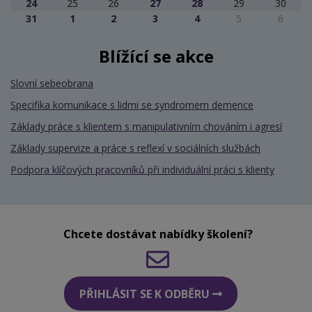
24
25
26
27
28
29
30
31
1
2
3
4
5
6
Blížící se akce
Slovní sebeobrana
Specifika komunikace s lidmi se syndromem demence
Základy práce s klientem s manipulativním chováním i agresí
Základy supervize a práce s reflexí v sociálních službách
Podpora klíčových pracovníků při individuální práci s klienty
Chcete dostávat nabídky školení?
PŘIHLÁSIT SE K ODBĚRU