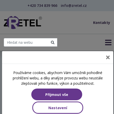
+420 734 839 966
info@zretel.cz
Kontakty
← Vzdělávání pro sociální služby
Používáme cookies, abychom Vám umožnili pohodlné
prohlížení webu, a díky analýze provozu webu neustále
Sociální ekonomika a
zlepšovali jeho funkce, výkon a použitelnost.
zaměstnávání osob se
Přijmout vše
zdravotním postižením
Nastavení