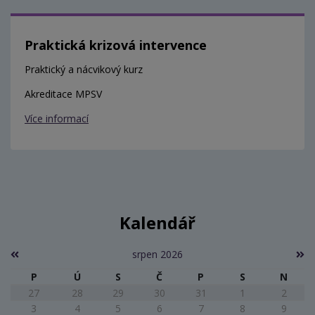
Praktická krizová intervence
Praktický a nácvikový kurz
Akreditace MPSV
Více informací
Kalendář
srpen 2026
P
Ú
S
Č
P
S
N
27
28
29
30
31
1
2
3
4
5
6
7
8
9