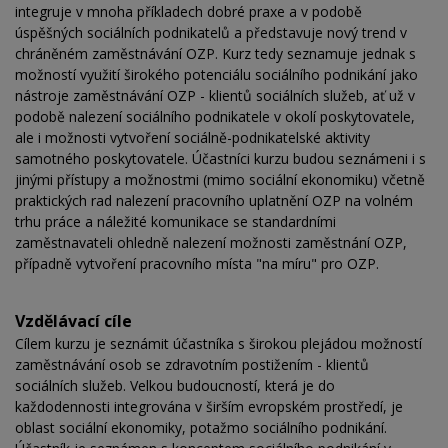
integruje v mnoha příkladech dobré praxe a v podobě
úspěšných sociálních podnikatelů a představuje nový trend v
chráněném zaměstnávání OZP. Kurz tedy seznamuje jednak s
možností využití širokého potenciálu sociálního podnikání jako
nástroje zaměstnávání OZP - klientů sociálních služeb, ať už v
podobě nalezení sociálního podnikatele v okolí poskytovatele,
ale i možnosti vytvoření sociálně-podnikatelské aktivity
samotného poskytovatele. Účastníci kurzu budou seznámeni i s
jinými přístupy a možnostmi (mimo sociální ekonomiku) včetně
praktických rad nalezení pracovního uplatnění OZP na volném
trhu práce a náležité komunikace se standardními
zaměstnavateli ohledně nalezení možnosti zaměstnání OZP,
případně vytvoření pracovního místa "na míru" pro OZP.
Vzdělávací cíle
Cílem kurzu je seznámit účastníka s širokou plejádou možností
zaměstnávání osob se zdravotním postižením - klientů
sociálních služeb. Velkou budoucností, která je do
každodennosti integrována v širším evropském prostředí, je
oblast sociální ekonomiky, potažmo sociálního podnikání.