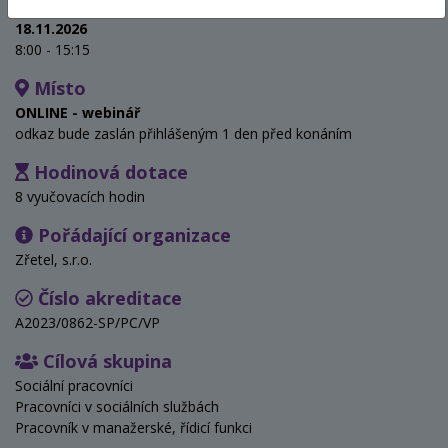
Termín
18.11.2026
8:00 - 15:15
Místo
ONLINE - webinář
odkaz bude zaslán přihlášeným 1 den před konáním
Hodinová dotace
8 vyučovacích hodin
Pořádající organizace
Zřetel, s.r.o.
Číslo akreditace
A2023/0862-SP/PC/VP
Cílová skupina
Sociální pracovníci
Pracovníci v sociálních službách
Pracovník v manažerské, řídicí funkci