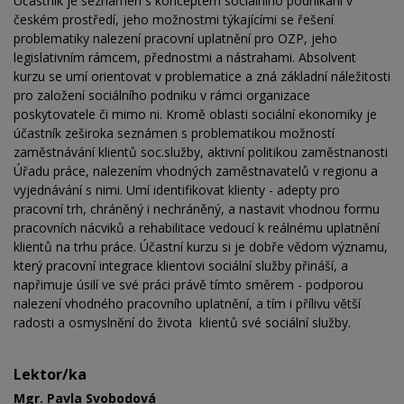
Účastník je seznámen s konceptem sociálního podnikání v
českém prostředí, jeho možnostmi týkajícími se řešení
problematiky nalezení pracovní uplatnění pro OZP, jeho
legislativním rámcem, přednostmi a nástrahami. Absolvent
kurzu se umí orientovat v problematice a zná základní náležitosti
pro založení sociálního podniku v rámci organizace
poskytovatele či mimo ni. Kromě oblasti sociální ekonomiky je
účastník zeširoka seznámen s problematikou možností
zaměstnávání klientů soc.služby, aktivní politikou zaměstnanosti
Úřadu práce, nalezením vhodných zaměstnavatelů v regionu a
vyjednávání s nimi. Umí identifikovat klienty - adepty pro
pracovní trh, chráněný i nechráněný, a nastavit vhodnou formu
pracovních nácviků a rehabilitace vedoucí k reálnému uplatnění
klientů na trhu práce. Účastní kurzu si je dobře vědom významu,
který pracovní integrace klientovi sociální služby přináší, a
napřimuje úsilí ve své práci právě tímto směrem - podporou
nalezení vhodného pracovního uplatnění, a tím i přílivu větší
radosti a osmyslnění do života klientů své sociální služby.
Lektor/ka
Mgr. Pavla Svobodová