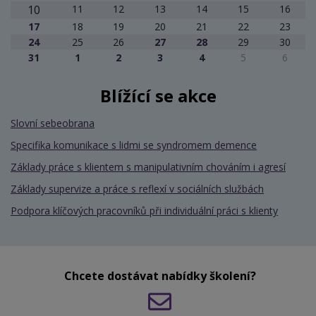
10
11
12
13
14
15
16
17
18
19
20
21
22
23
24
25
26
27
28
29
30
31
1
2
3
4
5
6
Blížící se akce
Slovní sebeobrana
Specifika komunikace s lidmi se syndromem demence
Základy práce s klientem s manipulativním chováním i agresí
Základy supervize a práce s reflexí v sociálních službách
Podpora klíčových pracovníků při individuální práci s klienty
Chcete dostávat nabídky školení?