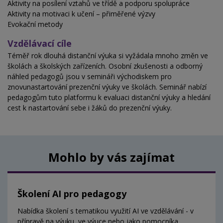
Aktivity na posílení vztahů ve třídě a podporu spolupráce
Aktivity na motivaci k učení – přiměřené výzvy
Evokační metody
Vzdělávací cíle
Téměř rok dlouhá distanční výuka si vyžádala mnoho změn ve
školách a školských zařízeních. Osobní zkušenosti a odborný
náhled pedagogů jsou v semináři východiskem pro
znovunastartování prezenční výuky ve školách. Seminář nabízí
pedagogům tuto platformu k evaluaci distanční výuky a hledání
cest k nastartování sebe i žáků do prezenční výuky.
Mohlo by vás zajímat
Školení AI pro pedagogy
Nabídka školení s tematikou využití AI ve vzdělávání - v
přípravě na výuku, ve výuce nebo jako pomocníka