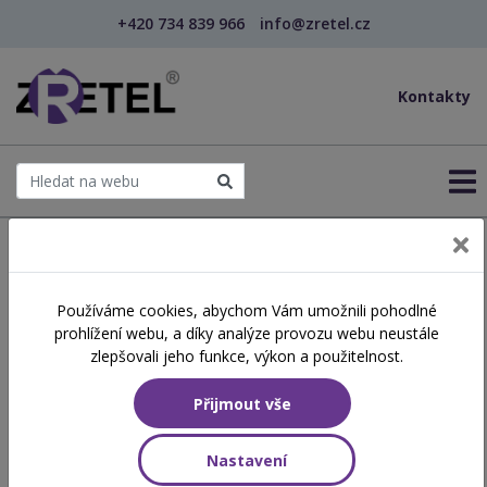
+420 734 839 966
info@zretel.cz
Kontakty
← Šablony OP JAK
Používáme cookies, abychom Vám umožnili pohodlné
šablony
prohlížení webu, a díky analýze provozu webu neustále
Co bude po distanční výuce
zlepšovali jeho funkce, výkon a použitelnost.
– zamyšlení pedagoga
Přijmout vše
Hodinová dotace
Nastavení
8 vyučovacích hodin