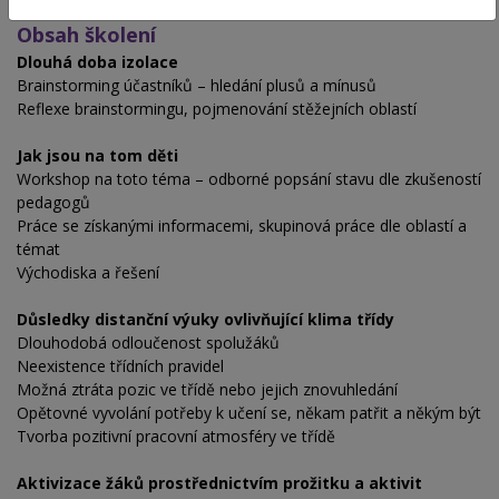
Obsah školení
Dlouhá doba izolace
Brainstorming účastníků – hledání plusů a mínusů
Reflexe brainstormingu, pojmenování stěžejních oblastí
Jak jsou na tom děti
Workshop na toto téma – odborné popsání stavu dle zkušeností
pedagogů
Práce se získanými informacemi, skupinová práce dle oblastí a
témat
Východiska a řešení
Důsledky distanční výuky ovlivňující klima třídy
Dlouhodobá odloučenost spolužáků
Neexistence třídních pravidel
Možná ztráta pozic ve třídě nebo jejich znovuhledání
Opětovné vyvolání potřeby k učení se, někam patřit a někým být
Tvorba pozitivní pracovní atmosféry ve třídě
Aktivizace žáků prostřednictvím prožitku a aktivit