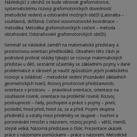
Následující z okruhů se bude věnovat grafomotorice,
systematickému rozvoji grafomotorických dovedností
(metodické vedení) a odstranění možných obtíží (Lateralita –
souhlasná, zkřížená; Cvičení vizuomotorické koordinace –
metodika; Metodika grafomotorických cvičení – metoda
obtahování; Odstraňování grafomotorických obtíží).
Seminář se následně zaměří na matematické představy a
prostorovou orientaci předškoláků. Obsahem této části je
podrobně probrat otázky týkající se rozvoje matematických
představ u dětí, seznámit účastníky se základními pojmy v dané
problematice a zároveň je naučit způsobům jejich praktického
rozvoje a zvládnutí – metodické vedení (Poznávání základních
geometrických tvarů; Rozvoj prostorové představivosti,
orientace v prostoru – pravolevá orientace, orientace na
souhlasné rovině, orientace na protilehlé rovině; Rozvoj
posloupnosti – řady, pochopení a práce s pojmy – první,
poslední, hned před, hned za, za a před; Pojem skupina
předmětů a vztahy mezi předměty ve skupině – tvoření a
porovnávání množin s názorem, rozvoj pojmů – větší, menší,
stejně velká; Názorná představa o čísle; Prezentace ukázek
práce s názornými pomůckami – práce s názorem; Metodické