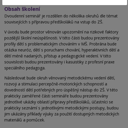
Obsah školení
Dvoudenní seminář je rozdělen do několika okruhů dle témat
souvisejících s přípravou předškoláků na vstup do ZŠ.
V úvodu bude prostor věnován upozornění na rizikové faktory
pozdější školní neúspěšnosti. V této části budou prezentovány
profily dětí s problematickým chováním v MŠ. Probrána bude
otázka neuróz, dětí s poruchami chování, hyperaktivních dětí a
dětí méně nadaných, přístup a pedagogické vedení. V této
souvislosti budou prezentovány i kasuistiky z profesní praxe
speciálního pedagoga.
Následovat bude okruh věnovaný metodickému vedení dětí,
rozvoji a stimulaci percepčně-motorických schopností a
dovedností dětí potřebných pro úspěšný nástup do ZŠ. V této
prakticky zaměřené části semináře budou prezentovány
jednotlivé ukázky oblastí přípravy předškoláků, účastníci se
prakticky seznámí s jednotlivými metodickými postupy, budou
jim ukázány příklady výuky za použití dostupných metodických
materiálů a pomůcek.