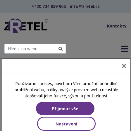
+420 734 839 966
info@zretel.cz
Kontakty
← Šablony OP JAK
Používáme cookies, abychom Vám umožnili pohodlné
šablony
prohlížení webu, a díky analýze provozu webu neustále
Příprava předškoláka v MŠ
zlepšovali jeho funkce, výkon a použitelnost.
na vstup do základní školy
Přijmout vše
Hodinová dotace
Nastavení
18 vyučovacích hodin