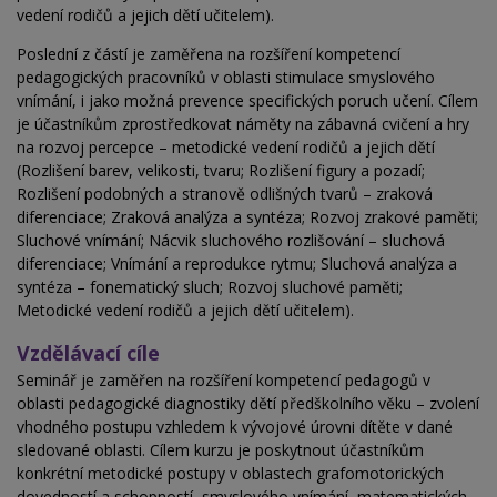
vedení rodičů a jejich dětí učitelem).
Poslední z částí je zaměřena na rozšíření kompetencí
pedagogických pracovníků v oblasti stimulace smyslového
vnímání, i jako možná prevence specifických poruch učení. Cílem
je účastníkům zprostředkovat náměty na zábavná cvičení a hry
na rozvoj percepce – metodické vedení rodičů a jejich dětí
(Rozlišení barev, velikosti, tvaru; Rozlišení figury a pozadí;
Rozlišení podobných a stranově odlišných tvarů – zraková
diferenciace; Zraková analýza a syntéza; Rozvoj zrakové paměti;
Sluchové vnímání; Nácvik sluchového rozlišování – sluchová
diferenciace; Vnímání a reprodukce rytmu; Sluchová analýza a
syntéza – fonematický sluch; Rozvoj sluchové paměti;
Metodické vedení rodičů a jejich dětí učitelem).
Vzdělávací cíle
Seminář je zaměřen na rozšíření kompetencí pedagogů v
oblasti pedagogické diagnostiky dětí předškolního věku – zvolení
vhodného postupu vzhledem k vývojové úrovni dítěte v dané
sledované oblasti. Cílem kurzu je poskytnout účastníkům
konkrétní metodické postupy v oblastech grafomotorických
dovedností a schopností, smyslového vnímání, matematických