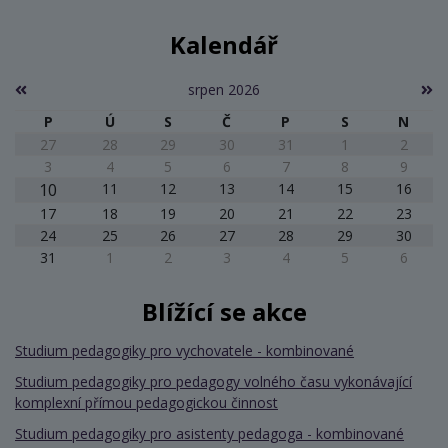
Kalendář
srpen 2026
P
Ú
S
Č
P
S
N
27
28
29
30
31
1
2
3
4
5
6
7
8
9
10
11
12
13
14
15
16
17
18
19
20
21
22
23
24
25
26
27
28
29
30
31
1
2
3
4
5
6
Blížící se akce
Studium pedagogiky pro vychovatele - kombinované
Studium pedagogiky pro pedagogy volného času vykonávající
komplexní přímou pedagogickou činnost
Studium pedagogiky pro asistenty pedagoga - kombinované