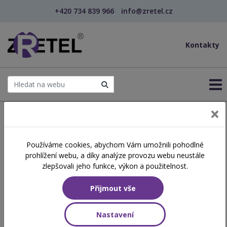
+420 734 839 966
info@zretel.cz
Kontakty
← Šablony OP JAK
Používáme cookies, abychom Vám umožnili pohodlné
Dysgrafie – specifická
prohlížení webu, a díky analýze provozu webu neustále
vývojová porucha učení –
zlepšovali jeho funkce, výkon a použitelnost.
psaní
Přijmout vše
Nastavení
Hodinová dotace