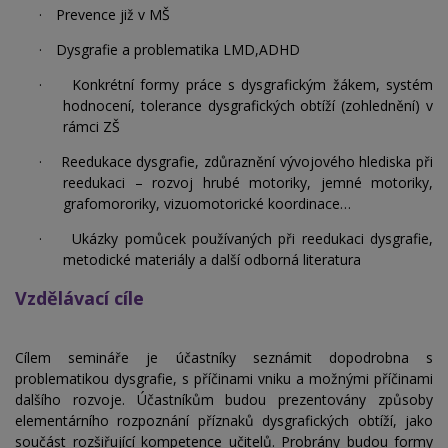
·
Prevence již v MŠ
·
Dysgrafie a problematika LMD,ADHD
·
Konkrétní formy práce s dysgrafickým žákem, systém
hodnocení, tolerance dysgrafických obtíží (zohlednění) v
rámci ZŠ
·
Reedukace dysgrafie, zdůraznění vývojového hlediska při
reedukaci – rozvoj hrubé motoriky, jemné motoriky,
grafomororiky, vizuomotorické koordinace…
·
Ukázky pomůcek používaných při reedukaci dysgrafie,
metodické materiály a další odborná literatura
Vzdělávací cíle
Cílem semináře je účastníky seznámit dopodrobna s
problematikou dysgrafie, s příčinami vniku a možnými příčinami
dalšího rozvoje. Účastníkům budou prezentovány způsoby
elementárního rozpoznání příznaků dysgrafických obtíží, jako
součást rozšiřující kompetence učitelů. Probrány budou formy