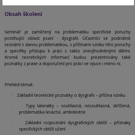
5 vyučovacích hodin
Obsah školení
Seminář je zaměřený na problematiku specifické poruchy
postihující oblast psaní - dysgrafii. Účastníci se podrobně
seznámí s danou problematikou, s příčinami vzniku této poruchy
a specifiky přístupu k práci s takto znevýhodněnými dětmi.
Kromě teoretických informací budou prezentovány také
poznatky z praxe a doporučení pro práci ve výuce i mimo ni.
Přehled témat:
·
Základní teoretické poznatky o dysgrafii – příčina vzniku
·
Typy laterality – souhlasná, nesouhlasná, zkřížená,
problematika leváctví, ambidextrie
·
Základní rozpoznání dysgrafických obtíží – příznaky
specifických obtíží učení