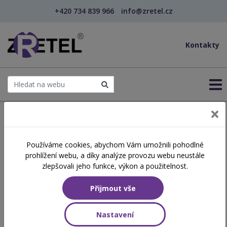
+420 734 839 966
info@zretel.cz
Kontakty
← Šablony OP JAK
Používáme cookies, abychom Vám umožnili pohodlné
šablony
prohlížení webu, a díky analýze provozu webu neustále
Jak pracovat s Doporučením
zlepšovali jeho funkce, výkon a použitelnost.
pro vzdělávání žáka se
Přijmout vše
speciálními potřebami
Nastavení