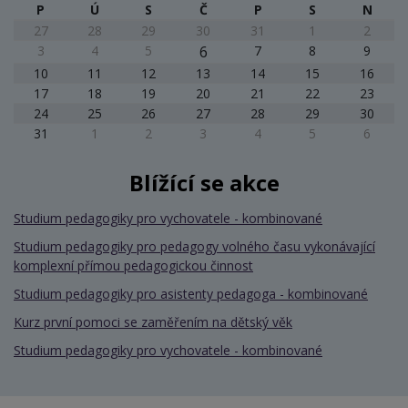
P
Ú
S
Č
P
S
N
27
28
29
30
31
1
2
3
4
5
6
7
8
9
10
11
12
13
14
15
16
17
18
19
20
21
22
23
24
25
26
27
28
29
30
31
1
2
3
4
5
6
Blížící se akce
Studium pedagogiky pro vychovatele - kombinované
Studium pedagogiky pro pedagogy volného času vykonávající
komplexní přímou pedagogickou činnost
Studium pedagogiky pro asistenty pedagoga - kombinované
Kurz první pomoci se zaměřením na dětský věk
Studium pedagogiky pro vychovatele - kombinované