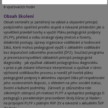
Hodinová dotace
8 vyučovacích hodin
Obsah školení
Obsah semináře je zaměřený na výklad a objasnění principů
podpůrného opatření prvního stupně a návazně především jde o
vysvětlení pravidel tvorby a využití Plánu pedagogické podpory
(PLPP), přehled a volbu strategií výuky (metod a forem),
didaktické postupy, úpravy organizace vzdělávání a hodnocení
žáků, které mohou pedagogové využít v základním vzdělávání
bez doporučení odborného pracoviště (ŠPZ). Součástí programu
je prezentace/vysvětlení základních principů pedagogické
diagnostiky - jak využívat základní pedagogickou diagnostiku
v praxi a jak získané informace interpretovat a využívat v rámci
výchovně vzdělávacího procesu a rovněž při tvorbě plánu
pedagogické podpory k aktivnímu zapojení žáka při respektování
jeho osobnostních dispozic, s ohledem na jeho sociální status,
životní a kulturní podmínky. Zároveň je zdůrazněna role
zákonných zástupců při realizaci PLPP a spolupráce pedagoga či
pedagogů s poradenským pracovníkem školy.Důraz je kladen i
na propojení PLPP s platným RVP ZV a návazně s aktuálním ŠVP