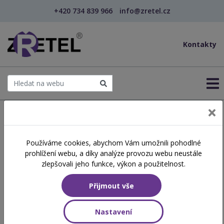
+420 734 839 966
info@zretel.cz
Kontakty
← Šablony OP JAK
Používáme cookies, abychom Vám umožnili pohodlné
šablony
prohlížení webu, a díky analýze provozu webu neustále
Tvorba PLPP v rámci
zlepšovali jeho funkce, výkon a použitelnost.
podpůrného opatření
Přijmout vše
prvního stupně v ZŠ
Nastavení