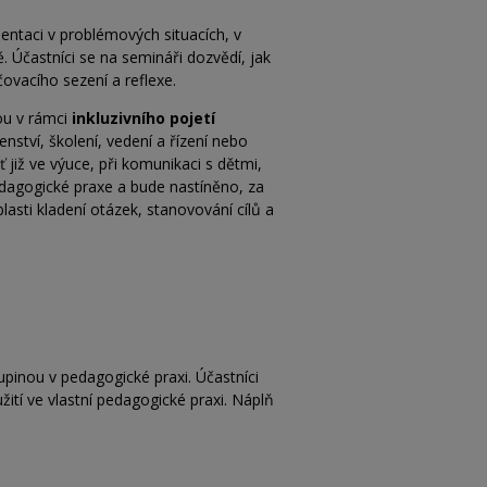
entaci v problémových situacích, v
. Účastníci se na semináři dozvědí, jak
ovacího sezení a reflexe.
ou v rámci
inkluzivního pojetí
nství, školení, vedení a řízení nebo
 již ve výuce, při komunikaci s dětmi,
edagogické praxe a bude nastíněno, za
asti kladení otázek, stanovování cílů a
kupinou v pedagogické praxi. Účastníci
žití ve vlastní pedagogické praxi. Náplň