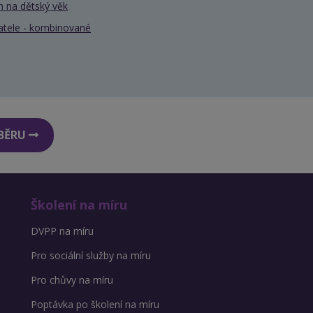
 na dětský věk
atele - kombinované
DBĚRU
Školení na míru
DVPP na míru
Pro sociální služby na míru
Pro chůvy na míru
Poptávka po školení na míru