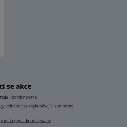
ící se akce
atele - kombinované
gy volného času vykonávající komplexní
nty pedagoga - kombinované