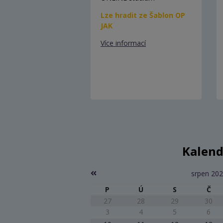
Lze hradit ze Šablon OP
JAK
Více informací
Kalend
srpen 20
P
Ú
S
Č
27
28
29
30
3
4
5
6