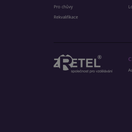
Pro chůvy
L
Rekvalifikace
C
Au