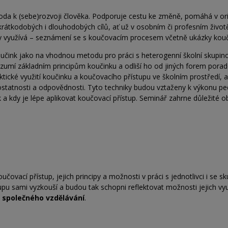
oda k (sebe)rozvoji člověka. Podporuje cestu ke změně, pomáhá v ori
rátkodobých i dlouhodobých cílů, ať už v osobním či profesním životě
ky využívá – seznámení se s koučovacím procesem včetně ukázky kouč
učink jako na vhodnou metodu pro práci s heterogenní školní skupin
ozumí základním principům koučinku a odliší ho od jiných forem porade
ické využití koučinku a koučovacího přístupu ve školním prostředí, ať
mostatnosti a odpovědnosti. Tyto techniky budou vztaženy k výkonu p
 kdy je lépe aplikovat koučovací přístup. Seminář zahrne důležité obl
čovací přístup, jejich principy a možnosti v práci s jednotlivci i se s
upu sami vyzkouší a budou tak schopni reflektovat možnosti jejich vyu
 společného vzdělávání
.