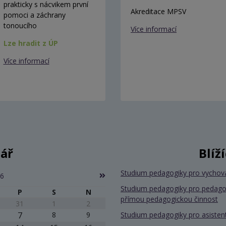
prakticky s nácvikem první
Akreditace MPSV
pomoci a záchrany
tonoucího
Více informací
Lze hradit z ÚP
Více informací
ář
Blíž
Studium pedagogiky pro vychov
26
Studium pedagogiky pro pedago
P
S
N
přímou pedagogickou činnost
31
1
2
7
8
9
Studium pedagogiky pro asiste