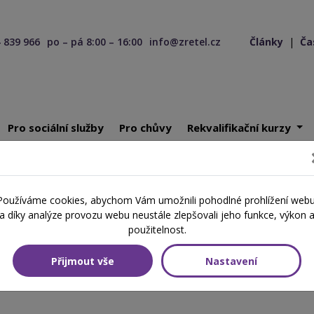
 839 966
po – pá 8:00 – 16:00
info@zretel.cz
Články
|
Ča
Pro sociální služby
Pro chůvy
Rekvalifikační kurzy
nku pro pedagogy
Používáme cookies, abychom Vám umožnili pohodlné prohlížení webu
a díky analýze provozu webu neustále zlepšovali jeho funkce, výkon 
 pro pedagogy
použitelnost.
Přijmout vše
Nastavení