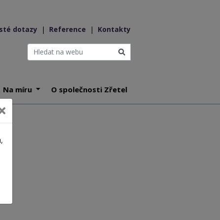
sté dotazy
|
Reference
|
Kontakty
Na míru
O společnosti Zřetel
,
a