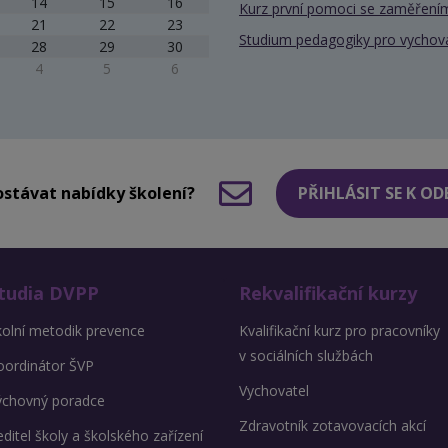
14
15
16
Kurz první pomoci se zaměřením
21
22
23
Studium pedagogiky pro vychov
28
29
30
4
5
6
stávat nabídky školení?
PŘIHLÁSIT SE K O
tudia DVPP
Rekvalifikační kurzy
kolní metodik prevence
Kvalifikační kurz pro pracovníky
v sociálních službách
oordinátor ŠVP
Vychovatel
ýchovný poradce
Zdravotník zotavovacích akcí
ditel školy a školského zařízení