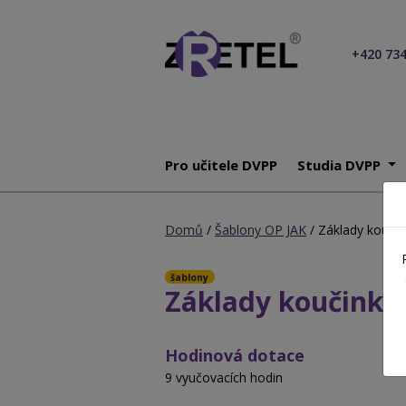
+420 734
Pro učitele DVPP
Studia DVPP
Domů
/
Šablony OP JAK
/ Základy kouči
šablony
Základy koučinku
Hodinová dotace
9 vyučovacích hodin