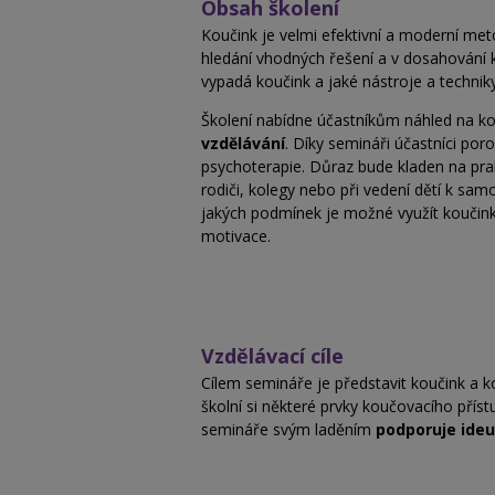
Obsah školení
Koučink je velmi efektivní a moderní met
hledání vhodných řešení a v dosahování k
vypadá koučink a jaké nástroje a techni
Školení nabídne účastníkům náhled na ko
vzdělávání
. Díky semináři účastníci por
psychoterapie. Důraz bude kladen na prakt
rodiči, kolegy nebo při vedení dětí k sa
jakých podmínek je možné využít koučink a
motivace.
Vzdělávací cíle
Cílem semináře je představit koučink a kou
školní si některé prvky koučovacího příst
semináře svým laděním
podporuje ideu