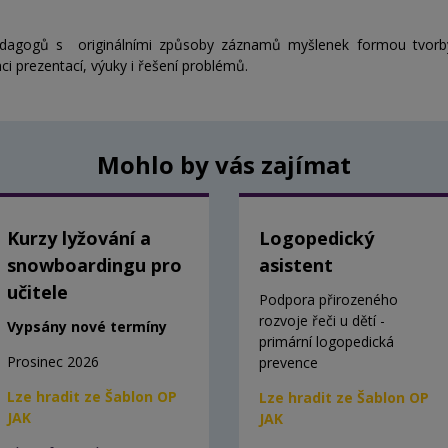
pedagogů s originálními způsoby záznamů myšlenek formou tvor
i prezentací, výuky i řešení problémů.
Mohlo by vás zajímat
Kurzy lyžování a
Logopedický
snowboardingu pro
asistent
učitele
Podpora přirozeného
rozvoje řeči u dětí -
Vypsány nové termíny
primární logopedická
Prosinec 2026
prevence
Lze hradit ze Šablon OP
Lze hradit ze Šablon OP
JAK
JAK