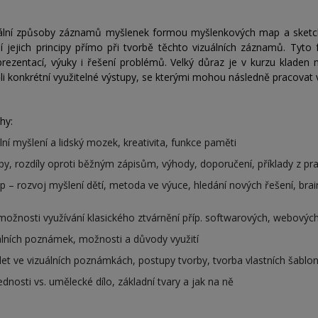
lní způsoby záznamů myšlenek formou myšlenkových map a sketchn
 jejich principy přímo při tvorbě těchto vizuálních záznamů. Tyto 
 prezentací, výuky i řešení problémů. Velký důraz je v kurzu kladen 
li konkrétní využitelné výstupy, se kterými mohou následně pracovat v
hy:
ní myšlení a lidský mozek, kreativita, funkce paměti
py, rozdíly oproti běžným zápisům, výhody, doporučení, příklady z pr
 – rozvoj myšlení dětí, metoda ve výuce, hledání nových řešení, brai
možnosti využívání klasického ztvárnění příp. softwarových, webových,
uálních poznámek, možnosti a důvody využití
t ve vizuálních poznámkách, postupy tvorby, tvorba vlastních šablon,
osti vs. umělecké dílo, základní tvary a jak na ně