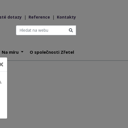
sté dotazy
|
Reference
|
Kontakty
Na míru
O společnosti Zřetel
,
a