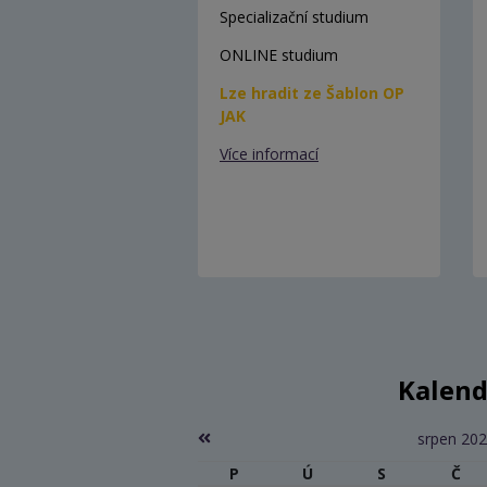
Specializační studium
ONLINE studium
Lze hradit ze Šablon OP
JAK
Více informací
Kalend
srpen 20
P
Ú
S
Č