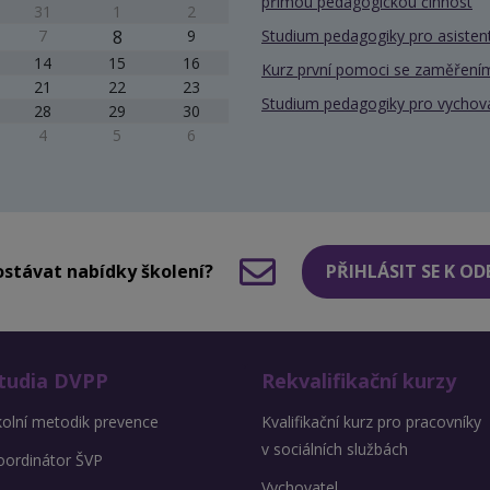
přímou pedagogickou činnost
31
1
2
7
8
9
Studium pedagogiky pro asiste
14
15
16
Kurz první pomoci se zaměřením
21
22
23
Studium pedagogiky pro vychov
28
29
30
4
5
6
stávat nabídky školení?
PŘIHLÁSIT SE K O
tudia DVPP
Rekvalifikační kurzy
kolní metodik prevence
Kvalifikační kurz pro pracovníky
v sociálních službách
oordinátor ŠVP
Vychovatel