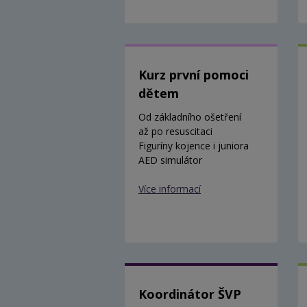
Kurz první pomoci
dětem
Od základního ošetření
až po resuscitaci
Figuríny kojence i juniora
AED simulátor
Více informací
Koordinátor ŠVP