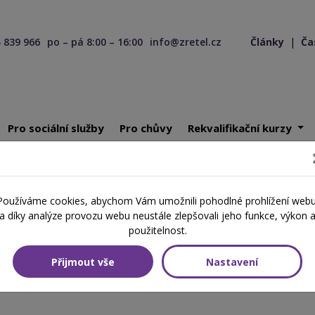
 839 966
po – pá 8:00 – 16:00
info@zretel.cz
Články
|
Ča
Pro sociální služby
Pro chůvy
Rekvalifikační kurzy
ivních záznamů pro pedagogy
Používáme cookies, abychom Vám umožnili pohodlné prohlížení webu
ích záznamů pro pedagogy
a díky analýze provozu webu neustále zlepšovali jeho funkce, výkon 
použitelnost.
Přijmout vše
Nastavení