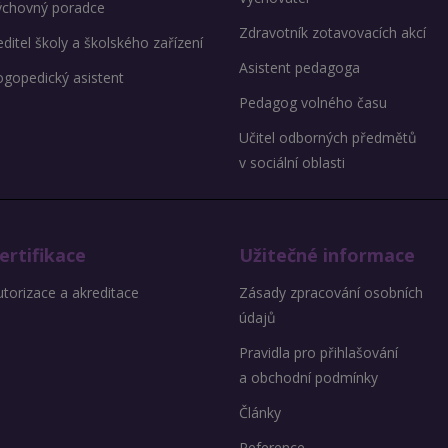
ýchovný poradce
Zdravotník zotavovacích akcí
ditel školy a školského zařízení
Asistent pedagoga
ogopedický asistent
Pedagog volného času
Učitel odborných předmětů
v sociální oblasti
ertifikace
Užitečné informace
torizace a akreditace
Zásady zpracování osobních
údajů
Pravidla pro přihlašování
a obchodní podmínky
Články
Reference