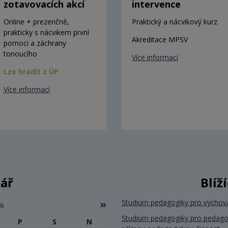
zotavovacích akcí
intervence
Online + prezenčně,
Praktický a nácvikový kurz
prakticky s nácvikem první
Akreditace MPSV
pomoci a záchrany
tonoucího
Více informací
Lze hradit z ÚP
Více informací
ář
Blíž
Studium pedagogiky pro vychov
26
Studium pedagogiky pro pedago
P
S
N