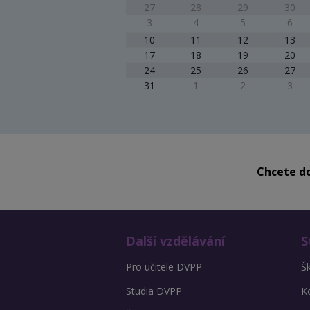
27
28
29
30
3
4
5
6
10
11
12
13
17
18
19
20
24
25
26
27
31
1
2
3
Chcete do
Další vzdělávání
S
Pro učitele DVPP
Š
Studia DVPP
K