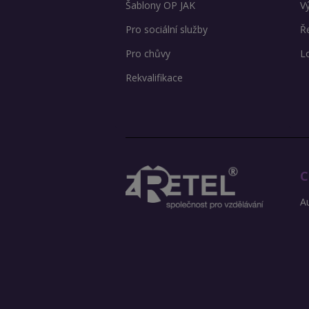
Šablony OP JAK
V
Pro sociální služby
Ře
Pro chůvy
L
Rekvalifikace
C
Au