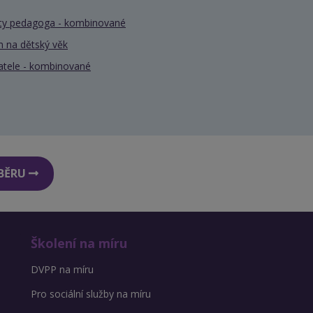
nty pedagoga - kombinované
 na dětský věk
atele - kombinované
DBĚRU
Školení na míru
DVPP na míru
Pro sociální služby na míru