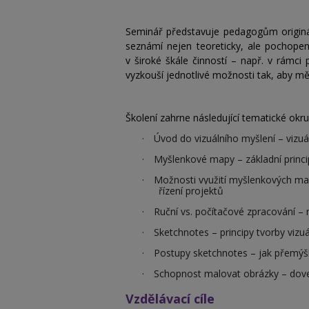
Seminář představuje pedagogům originá
seznámí nejen teoreticky, ale pochopení
v široké škále činností – např. v rámci
vyzkouší jednotlivé možnosti tak, aby mě
Školení zahrne následující tematické okru
·
Úvod do vizuálního myšlení – vizuál
·
Myšlenkové mapy – základní princi
·
Možnosti využití myšlenkových map
řízení projektů
·
Ruční vs. počítačové zpracování – 
·
Sketchnotes – principy tvorby viz
·
Postupy sketchnotes – jak přemýšle
·
Schopnost malovat obrázky – dovedn
Vzdělávací cíle