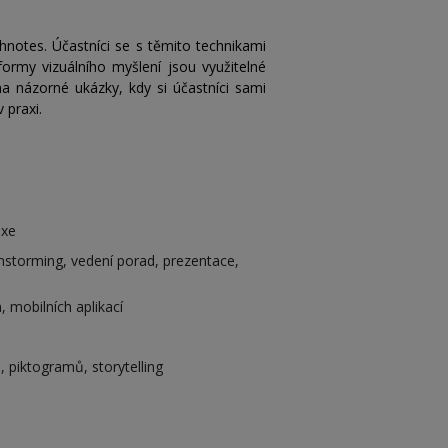
otes. Účastníci se s těmito technikami
formy vizuálního myšlení jsou využitelné
na názorné ukázky, kdy si účastníci sami
 praxi.
axe
nstorming, vedení porad, prezentace,
 mobilních aplikací
 piktogramů, storytelling