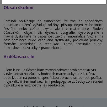
Obsah školení
Seminář poukazuje na skutečnost, že žáci se specifickými
poruchami učení
vyžadují odlišný přístup nejen v hodinách
českého nebo cizího jazyka, ale i v matematice. Školení
účastníkům objasní
vliv dyslexie, dysgrafie, dysortografie a
hlavně dyskalkulie na úspěšnost žáků v matematice.
Významná
část semináře bude věnována dyskalkulii, projevům poruchy,
formám zohlednění a reedukaci. Téma semináře budou
dokreslovat kazuistiky z praxe lektora.
Vzdělávací cíle
Cílem kurzu je účastníkům zprostředkovat problematiku SPU
v návaznosti na výuku v hodinách matematiky na ZŠ. Důraz
bude kladen na poruchu specifickou poruchu schopnosti počítat
– dyskalkulii. Seminář seznámí pedagogy se způsoby zohlednění
dyskalkulie a možnostmi její reedukace.