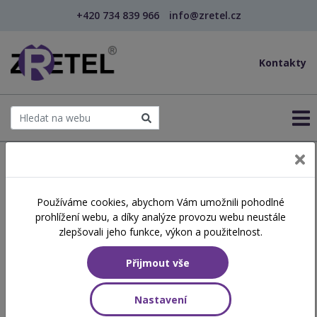
+420 734 839 966
info@zretel.cz
Kontakty
← Šablony OP JAK
Používáme cookies, abychom Vám umožnili pohodlné
šablony
prohlížení webu, a díky analýze provozu webu neustále
Specifické poruchy učení v
zlepšovali jeho funkce, výkon a použitelnost.
hodinách matematiky
Přijmout vše
Hodinová dotace
Nastavení
8 vyučovacích hodin