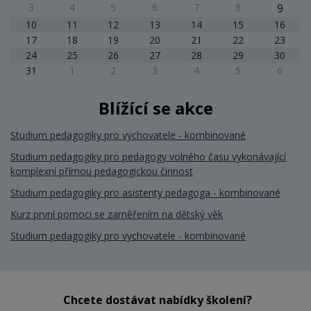
3
4
5
6
7
8
9
10
11
12
13
14
15
16
17
18
19
20
21
22
23
24
25
26
27
28
29
30
31
1
2
3
4
5
6
Blížící se akce
Studium pedagogiky pro vychovatele - kombinované
Studium pedagogiky pro pedagogy volného času vykonávající
komplexní přímou pedagogickou činnost
Studium pedagogiky pro asistenty pedagoga - kombinované
Kurz první pomoci se zaměřením na dětský věk
Studium pedagogiky pro vychovatele - kombinované
Chcete dostávat nabídky školení?