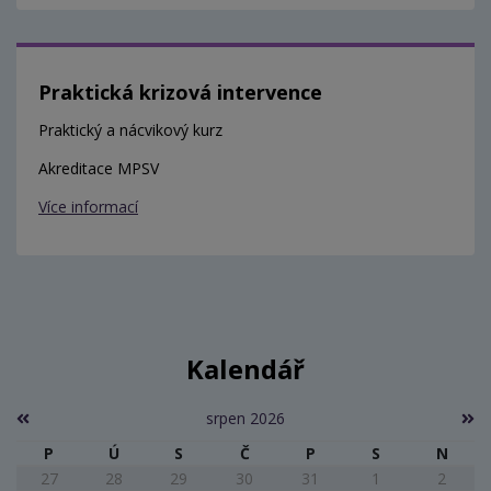
Praktická krizová intervence
Praktický a nácvikový kurz
Akreditace MPSV
Více informací
Kalendář
srpen 2026
P
Ú
S
Č
P
S
N
27
28
29
30
31
1
2