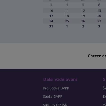
3
4
5
6
10
11
12
13
17
18
19
20
24
25
26
27
31
1
2
3
Chcete do
Další vzdělávání
S
Pro učitele DVPP
Š
Studia DVPP
K
Šablony OP JAK
V