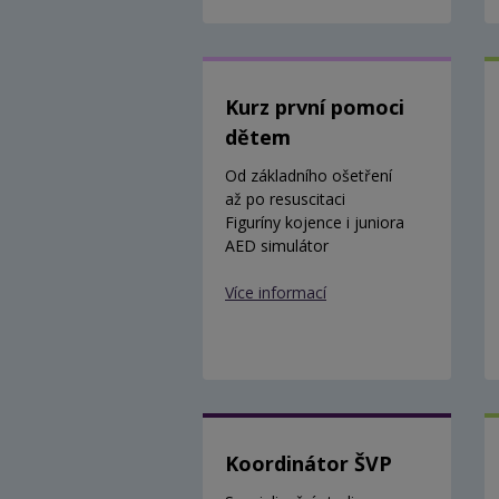
Kurz první pomoci
dětem
Od základního ošetření
až po resuscitaci
Figuríny kojence i juniora
AED simulátor
Více informací
Koordinátor ŠVP