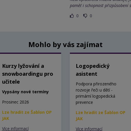
paměť i schopnost přizpůsobení
0
0
Mohlo by vás zajímat
Kurzy lyžování a
Logopedický
snowboardingu pro
asistent
učitele
Podpora přirozeného
rozvoje řeči u dětí -
Vypsány nové termíny
primární logopedická
Prosinec 2026
prevence
Lze hradit ze Šablon OP
Lze hradit ze Šablon OP
JAK
JAK
Více informací
Více informací