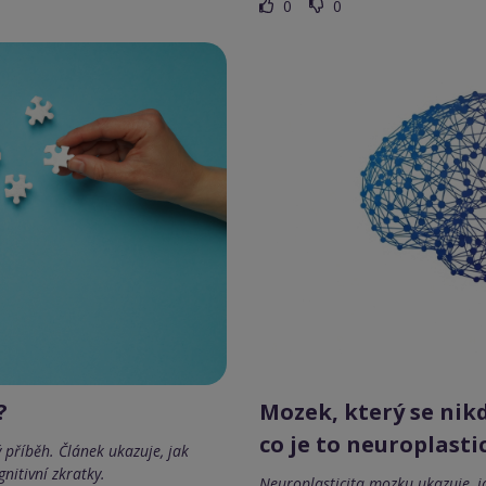
0
0
?
Mozek, který se nik
co je to neuroplasti
příběh. Článek ukazuje, jak
nitivní zkratky.
Neuroplasticita mozku ukazuje, ja