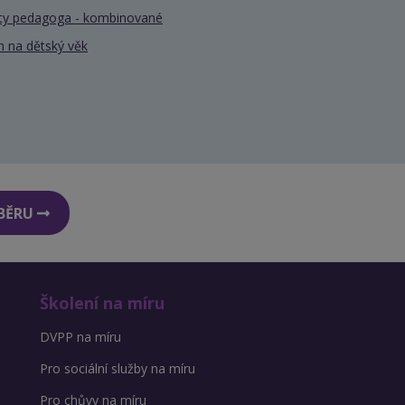
nty pedagoga - kombinované
 na dětský věk
DBĚRU
Školení na míru
DVPP na míru
Pro sociální služby na míru
Pro chůvy na míru