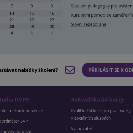
7
8
9
Studium pedagogiky pro asiste
14
15
16
Kurz první pomoci se zaměřením
21
22
23
Slovní sebeobrana
28
29
30
4
5
6
stávat nabídky školení?
PŘIHLÁSIT SE K O
tudia DVPP
Rekvalifikační kurzy
kolní metodik prevence
Kvalifikační kurz pro pracovníky
v sociálních službách
oordinátor ŠVP
Vychovatel
ýchovný poradce