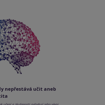
dy nepřestává učit aneb
cita
k učení a zkušenosti ovlivňují jeho vývoj,