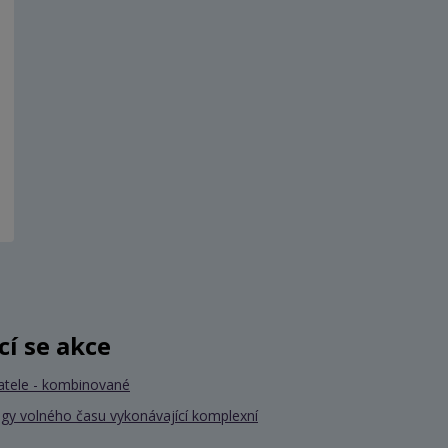
ící se akce
atele - kombinované
gy volného času vykonávající komplexní