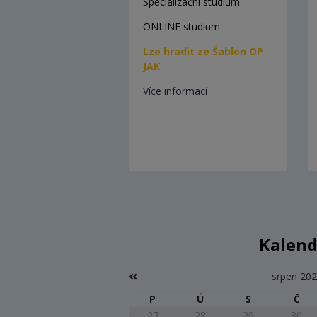
Specializační studium
ONLINE studium
Lze hradit ze Šablon OP
JAK
Více informací
Kalend
srpen 20
P
Ú
S
Č
27
28
29
30