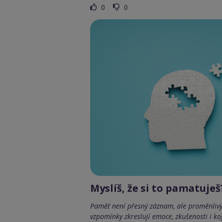
0
0
Myslíš, že si to pamatuješ
Paměť není přesný záznam, ale proměnlivý 
vzpomínky zkreslují emoce, zkušenosti i kog