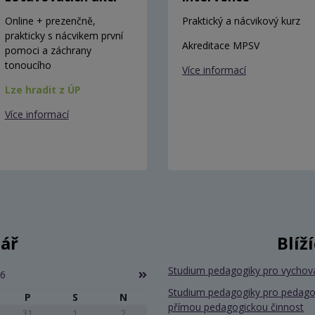
Online + prezenčně,
Praktický a nácvikový kurz
prakticky s nácvikem první
Akreditace MPSV
pomoci a záchrany
tonoucího
Více informací
Lze hradit z ÚP
Více informací
ář
Blíž
Studium pedagogiky pro vychov
26
Studium pedagogiky pro pedago
P
S
N
přímou pedagogickou činnost
31
1
2