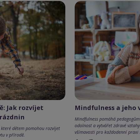
ě: Jak rozvíjet
Mindfulness a jeho
prázdnin
Mindfulness pomáhá pedagogům zv
odolnost a vytvářet zdravé vztahy
o, které dětem pomohou rozvíjet
všímavosti pro každodenní praxi i
ytu v přírodě.