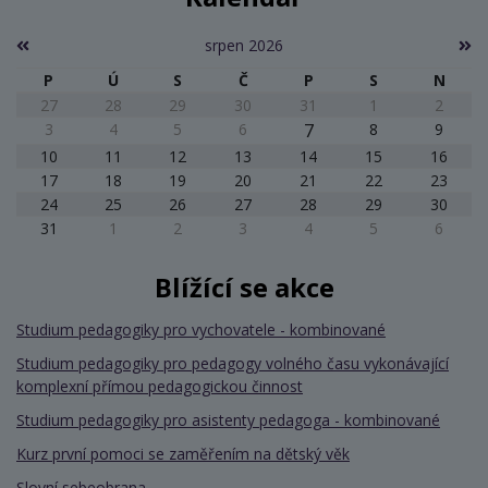
srpen 2026
P
Ú
S
Č
P
S
N
27
28
29
30
31
1
2
3
4
5
6
7
8
9
10
11
12
13
14
15
16
17
18
19
20
21
22
23
24
25
26
27
28
29
30
31
1
2
3
4
5
6
Blížící se akce
Studium pedagogiky pro vychovatele - kombinované
Studium pedagogiky pro pedagogy volného času vykonávající
komplexní přímou pedagogickou činnost
Studium pedagogiky pro asistenty pedagoga - kombinované
Kurz první pomoci se zaměřením na dětský věk
Slovní sebeobrana