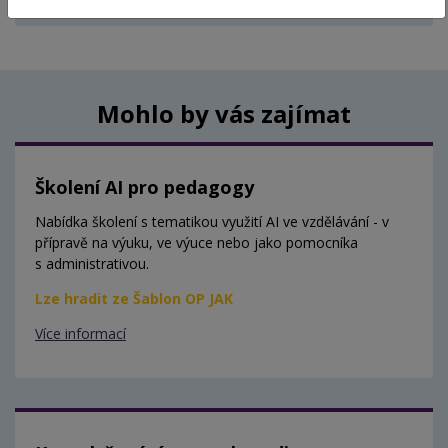
Aktuálně nejsou vypsány žádné termíny.
Mohlo by vás zajímat
Školení AI pro pedagogy
Nabídka školení s tematikou využití AI ve vzdělávání - v
přípravě na výuku, ve výuce nebo jako pomocníka
s administrativou.
Lze hradit ze Šablon OP JAK
Více informací