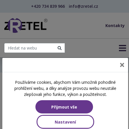
+420 734 839 966
info@zretel.cz
Kontakty
← Domů
Používáme cookies, abychom Vám umožnili pohodlné
Školení začínající 12. 06.
prohlížení webu, a díky analýze provozu webu neustále
2026
zlepšovali jeho funkce, výkon a použitelnost.
Přijmout vše
Aktuálně vypsané termíny
Nastavení