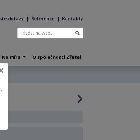
sté dotazy
|
Reference
|
Kontakty
Na míru
O společnosti Zřetel
,
a