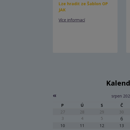
Lze hradit ze Šablon OP
JAK
Více informací
Kalend
srpen 20
P
Ú
S
Č
27
28
29
30
3
4
5
6
10
11
12
13