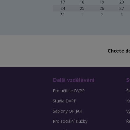
17
18
19
20
24
25
26
27
31
1
2
3
Chcete do
Další vzdělávání
S
Pro učitele DVPP
Š
Studia DVPP
K
Šablony OP JAK
V
Pro sociální služby
Ře