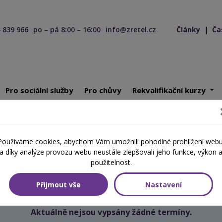
 839 966
po – pá 8:00 – 16:00
info@zretel.cz
Články
|
Ča
Pro sociální služby
Pro chůvy
Rekvalifikační kurzy
ící 11. 06. 2026
Používáme cookies, abychom Vám umožnili pohodlné prohlížení webu
Školení začínající 11. 06. 2026
a díky analýze provozu webu neustále zlepšovali jeho funkce, výkon 
použitelnost.
Přijmout vše
Nastavení
Aktuálně nejsou vypsány žádné termíny.