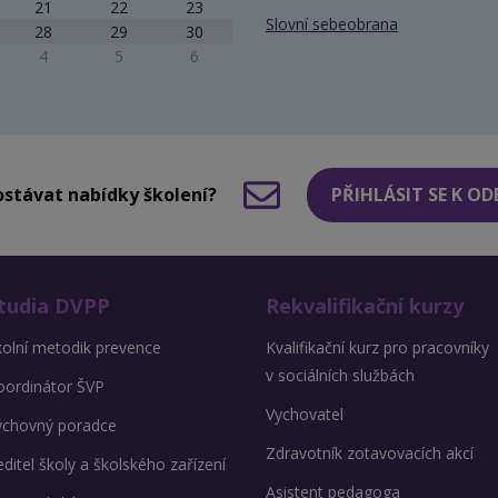
21
22
23
Slovní sebeobrana
28
29
30
4
5
6
stávat nabídky školení?
PŘIHLÁSIT SE K O
tudia DVPP
Rekvalifikační kurzy
kolní metodik prevence
Kvalifikační kurz pro pracovníky
v sociálních službách
oordinátor ŠVP
Vychovatel
ýchovný poradce
Zdravotník zotavovacích akcí
ditel školy a školského zařízení
Asistent pedagoga