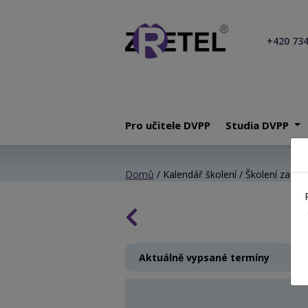
+420 734
Pro učitele DVPP
Studia DVPP
Domů
/ Kalendář školení / Školení začínaj
Aktuálně vypsané termíny