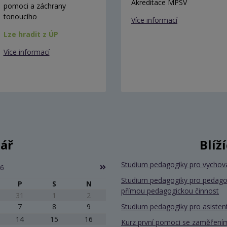
Akreditace MPSV
pomoci a záchrany
tonoucího
Více informací
Lze hradit z ÚP
Více informací
ář
Blíž
Studium pedagogiky pro vychov
26
Studium pedagogiky pro pedago
P
S
N
přímou pedagogickou činnost
31
1
2
7
8
9
Studium pedagogiky pro asiste
14
15
16
Kurz první pomoci se zaměřením