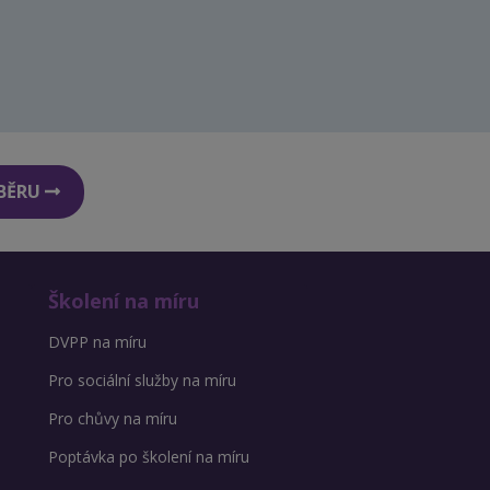
DBĚRU
Školení na míru
DVPP na míru
Pro sociální služby na míru
Pro chůvy na míru
Poptávka po školení na míru