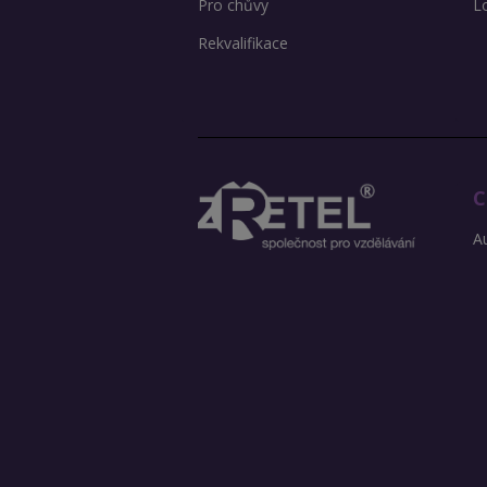
Pro chůvy
L
Rekvalifikace
C
Au