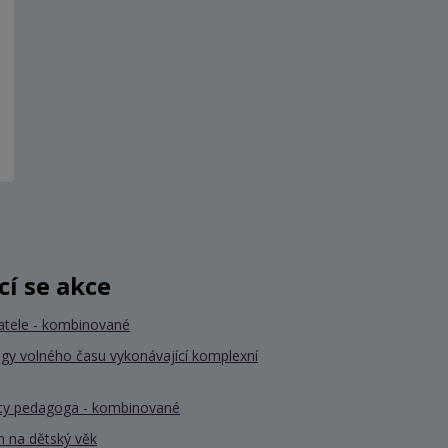
ící se akce
atele - kombinované
gy volného času vykonávající komplexní
nty pedagoga - kombinované
 na dětský věk