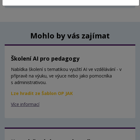
Aktuálně nejsou vypsány žádné termíny.
Mohlo by vás zajímat
Školení AI pro pedagogy
Nabídka školení s tematikou využití AI ve vzdělávání - v
přípravě na výuku, ve výuce nebo jako pomocníka
s administrativou.
Lze hradit ze Šablon OP JAK
Více informací