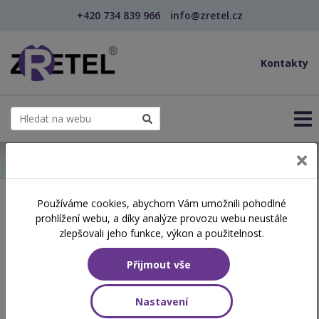
+420 734 839 966
info@zretel.cz
Kontakty
← Domů
Používáme cookies, abychom Vám umožnili pohodlné
Školení začínající 13. 06.
prohlížení webu, a díky analýze provozu webu neustále
2026
zlepšovali jeho funkce, výkon a použitelnost.
Přijmout vše
Aktuálně vypsané termíny
Nastavení