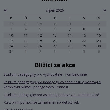
srpen 2026
P
Ú
S
Č
P
S
N
27
28
29
30
31
1
2
3
4
5
6
7
8
9
10
11
12
13
14
15
16
17
18
19
20
21
22
23
24
25
26
27
28
29
30
31
1
2
3
4
5
6
Blížící se akce
Studium pedagogiky pro vychovatele - kombinované
Studium pedagogiky pro pedagogy volného času vykonávající
komplexní přímou pedagogickou činnost
Studium pedagogiky pro asistenty pedagoga - kombinované
Kurz první pomoci se zaměřením na dětský věk
Slovní sebeobrana