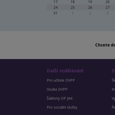
17
18
19
20
24
25
26
27
31
1
2
3
Chcete do
Další vzdělávání
S
Pro učitele DVPP
Š
Studia DVPP
K
Šablony OP JAK
V
Pro sociální služby
Ře