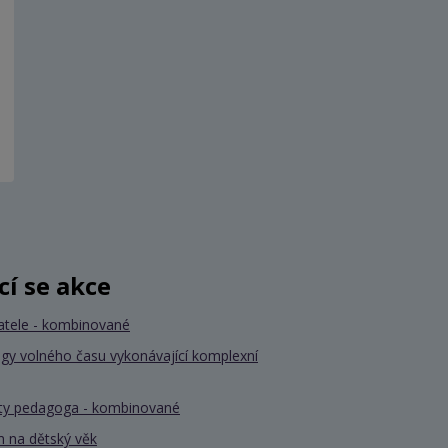
ící se akce
atele - kombinované
gy volného času vykonávající komplexní
nty pedagoga - kombinované
 na dětský věk