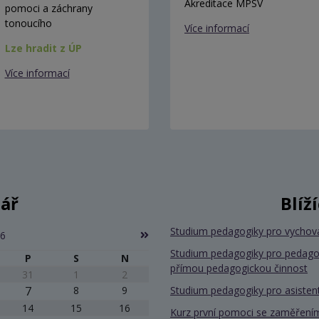
Akreditace MPSV
pomoci a záchrany
tonoucího
Více informací
Lze hradit z ÚP
Více informací
ář
Blíž
Studium pedagogiky pro vychov
26
Studium pedagogiky pro pedago
P
S
N
přímou pedagogickou činnost
31
1
2
7
8
9
Studium pedagogiky pro asiste
14
15
16
Kurz první pomoci se zaměřením