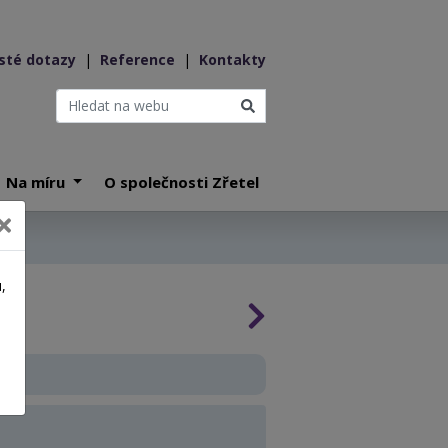
sté dotazy
|
Reference
|
Kontakty
Na míru
O společnosti Zřetel
,
a