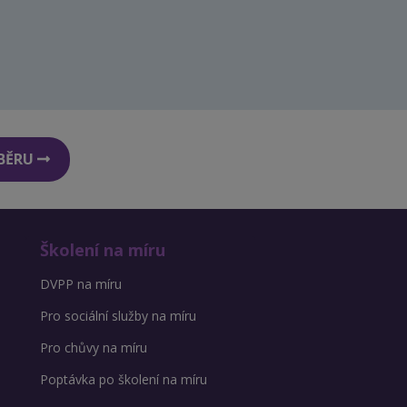
DBĚRU
Školení na míru
DVPP na míru
Pro sociální služby na míru
Pro chůvy na míru
Poptávka po školení na míru