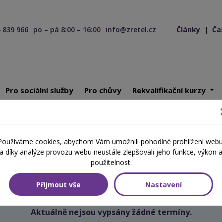
 839 966
po – pá 8:00 – 16:00
info@zretel.cz
Články
|
Ča
Pro sociální služby
Pro chůvy
Rekvalifikační kurzy
ící 08. 10. 2025
Používáme cookies, abychom Vám umožnili pohodlné prohlížení webu
Školení začínající 08. 10. 2025
a díky analýze provozu webu neustále zlepšovali jeho funkce, výkon 
použitelnost.
Přijmout vše
Nastavení
Aktuálně nejsou vypsány žádné termíny.