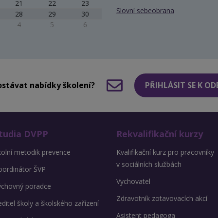
21
22
23
Slovní sebeobrana
28
29
30
4
5
6
stávat nabídky školení?
PŘIHLÁSIT SE K O
tudia DVPP
Rekvalifikační kurzy
kolní metodik prevence
Kvalifikační kurz pro pracovníky
v sociálních službách
oordinátor ŠVP
Vychovatel
ýchovný poradce
Zdravotník zotavovacích akcí
ditel školy a školského zařízení
Asistent pedagoga