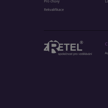
Pro chůvy
L
Rekvalifikace
C
Au