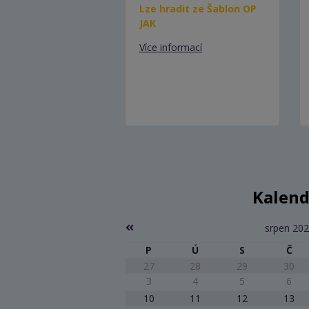
Lze hradit ze Šablon OP
JAK
Více informací
Kalend
srpen 20
P
Ú
S
Č
27
28
29
30
3
4
5
6
10
11
12
13