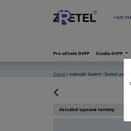
+420 734
Pro učitele DVPP
Studia DVPP
Domů
/ Kalendář školení / Školení začínaj
Aktuálně vypsané termíny