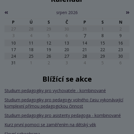
srpen 2026
P
Ú
S
Č
P
S
N
27
28
29
30
31
1
2
3
4
5
6
7
8
9
10
11
12
13
14
15
16
17
18
19
20
21
22
23
24
25
26
27
28
29
30
31
1
2
3
4
5
6
Blížící se akce
Studium pedagogiky pro vychovatele - kombinované
Studium pedagogiky pro pedagogy volného času vykonávající
komplexní přímou pedagogickou činnost
Studium pedagogiky pro asistenty pedagoga - kombinované
Kurz první pomoci se zaměřením na dětský věk
Slovní sebeobrana