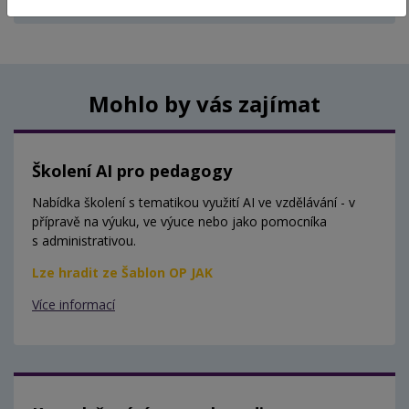
Aktuálně nejsou vypsány žádné termíny.
Mohlo by vás zajímat
Školení AI pro pedagogy
Nabídka školení s tematikou využití AI ve vzdělávání - v
přípravě na výuku, ve výuce nebo jako pomocníka
s administrativou.
Lze hradit ze Šablon OP JAK
Více informací