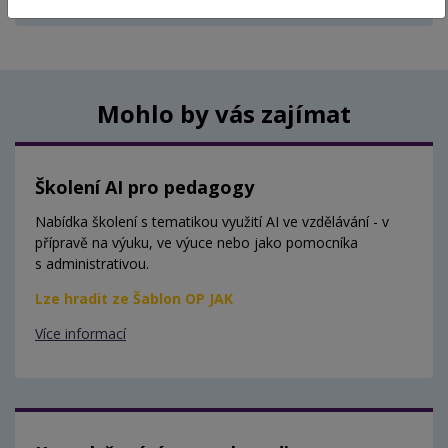
Aktuálně nejsou vypsány žádné termíny.
Mohlo by vás zajímat
Školení AI pro pedagogy
Nabídka školení s tematikou využití AI ve vzdělávání - v
přípravě na výuku, ve výuce nebo jako pomocníka
s administrativou.
Lze hradit ze Šablon OP JAK
Více informací